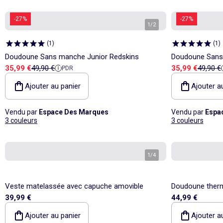
-27%
-27%
1
/
2
(
1
)
(
1
)
Doudoune Sans manche Junior Redskins
Doudoune Sans
Prix de vente
Prix de référence
Prix de vente
Prix de
35,99 €
49,90 €
35,99 €
49,90 €
PDR
Ajouter au panier
Ajouter a
Vendu par
Espace Des Marques
Vendu par
Espa
3 couleurs
3 couleurs
1
/
4
Veste matelassée avec capuche amovible
Doudoune therm
39,99 €
44,99 €
Ajouter au panier
Ajouter a