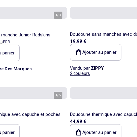
1
/
3
Doudoune sans manches avec do
 manche Junior Redskins
19,99 €
 référence
polaire et poches
PDR
Ajouter au panier
u panier
Vendu par
ZIPPY
ce Des Marques
2 couleurs
1
/
5
ique avec capuche et poches
Doudoune thermique avec capuc
44,99 €
u panier
Ajouter au panier