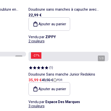
ublure en
Doudoune sans manches à capuche avec
22,99 €
fermeture éclair
Ajouter au panier
Vendu par
ZIPPY
2 couleurs
-27%
1
/
2
1
/
3
(
1
)
Doudoune Sans manche Junior Redskins
Prix de vente
Prix de référence
35,99 €
49,90 €
PDR
Ajouter au panier
Vendu par
Espace Des Marques
3 couleurs