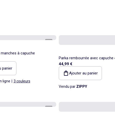
1
/
3
 manches à capuche
Parka rembourrée avec capuche 
44,99 €
avant
u panier
Ajouter au panier
n ligne
|
3 couleurs
Vendu par
ZIPPY
1
/
2