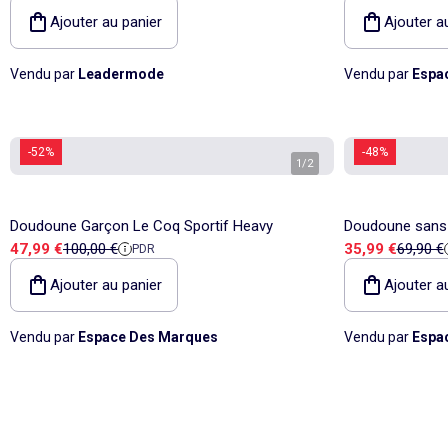
Ajouter au panier
Ajouter a
Vendu par
Leadermode
Vendu par
Espa
-52%
-48%
1
/
2
Doudoune Garçon Le Coq Sportif Heavy
Doudoune sans
Prix de vente
Prix de référence
Prix de vente
Prix de
47,99 €
100,00 €
35,99 €
69,90 €
PDR
Ajouter au panier
Ajouter a
Vendu par
Espace Des Marques
Vendu par
Espa