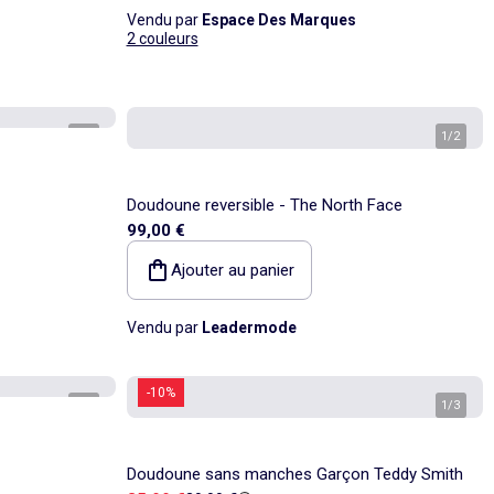
Vendu par
Espace Des Marques
2 couleurs
1
/
2
1
/
2
Doudoune reversible - The North Face
99,00 €
Ajouter au panier
Vendu par
Leadermode
-10%
1
/
3
1
/
3
Doudoune sans manches Garçon Teddy Smith