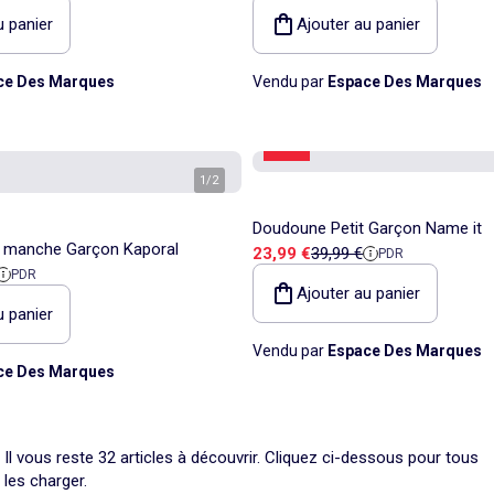
u panier
Ajouter au panier
ce Des Marques
Vendu par
Espace Des Marques
-40%
1
/
2
Doudoune Petit Garçon Name it
 manche Garçon Kaporal
Prix de vente
Prix de référence
23,99 €
39,99 €
PDR
 référence
PDR
Ajouter au panier
u panier
Vendu par
Espace Des Marques
ce Des Marques
Il vous reste 32 articles à découvrir. Cliquez ci-dessous pour tous
les charger.