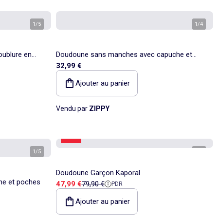
1
/
5
1
/
4
ublure en
Doudoune sans manches avec capuche et
32,99 €
poches
Ajouter au panier
Vendu par
ZIPPY
-39%
1
/
5
1
/
3
Doudoune Garçon Kaporal
he et poches
Prix de vente
Prix de référence
47,99 €
79,90 €
PDR
Ajouter au panier