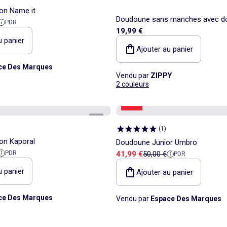
on Name it
Doudoune sans manches avec do
 référence
PDR
19,99 €
polaire et poches
u panier
Ajouter au panier
ce Des Marques
Vendu par
ZIPPY
2 couleurs
-16%
1
/
2
(
1
)
on Kaporal
Doudoune Junior Umbro
 référence
Prix de vente
Prix de référence
PDR
41,99 €
50,00 €
PDR
u panier
Ajouter au panier
ce Des Marques
Vendu par
Espace Des Marques