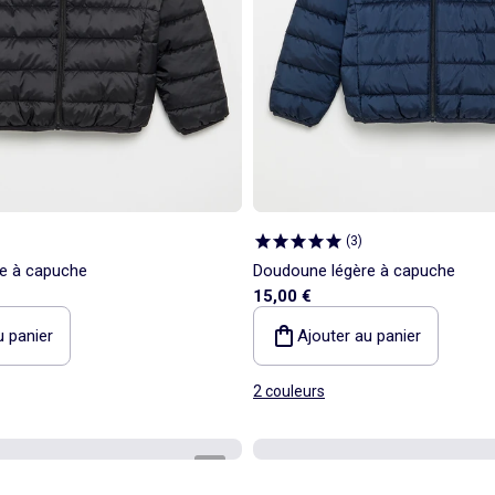
(
3
)
e à capuche
Doudoune légère à capuche
15,00 €
u panier
Ajouter au panier
2 couleurs
1
/
4