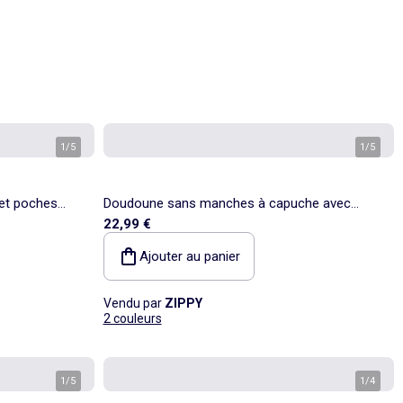
1
/
5
1
/
5
et poches
Doudoune sans manches à capuche avec
22,99 €
fermeture éclair
Ajouter au panier
Vendu par
ZIPPY
2 couleurs
1
/
5
1
/
4