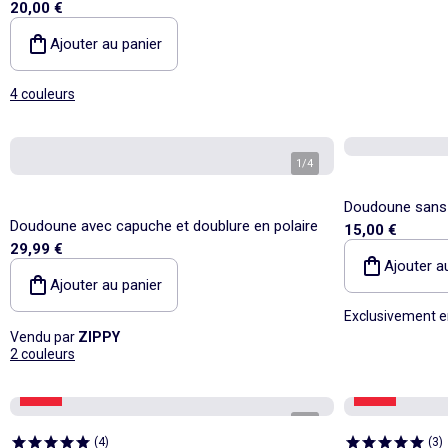
20,00 €
Ajouter au panier
4 couleurs
1
/
4
Doudoune sans
Doudoune avec capuche et doublure en polaire
15,00 €
29,99 €
Ajouter a
Ajouter au panier
Exclusivement e
Vendu par
ZIPPY
2 couleurs
-55%
-33%
1
/
4
(
4
)
(
3
)