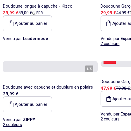
Doudoune longue à capuche - Kizco
Doudoune Garç
Prix de vente
Prix de référence
Prix de vente
Prix de
39,99 €
89,00 €
29,99 €
44,99 €
PDR
Ajouter au panier
Ajouter a
Vendu par
Leadermode
Vendu par
Espa
2 couleurs
-39%
1
/
5
Doudoune Garç
Doudoune avec capuche et doublure en polaire
Prix de vente
Prix de
47,99 €
79,90 €
29,99 €
Ajouter a
Ajouter au panier
Vendu par
Espa
2 couleurs
Vendu par
ZIPPY
2 couleurs