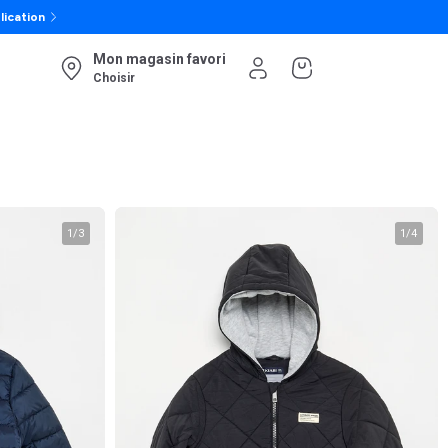
lication
Mon magasin favori
Choisir
1
/
3
1
/
4