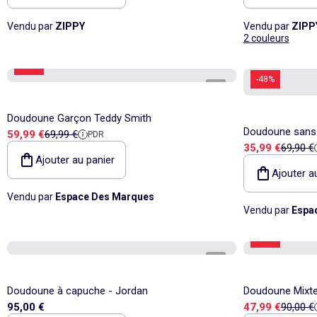
Vendu par
ZIPPY
Vendu par
ZIPP
2 couleurs
-14%
-48%
1
/
4
Doudoune Garçon Teddy Smith
Doudoune sans
Prix de vente
Prix de référence
59,99 €
69,99 €
PDR
Prix de vente
Prix de
35,99 €
69,90 €
Ajouter au panier
Ajouter a
Vendu par
Espace Des Marques
Vendu par
Espa
-46%
1
/
4
Doudoune à capuche - Jordan
Doudoune Mixte
Prix de vente
Prix de
95,00 €
47,99 €
90,00 €