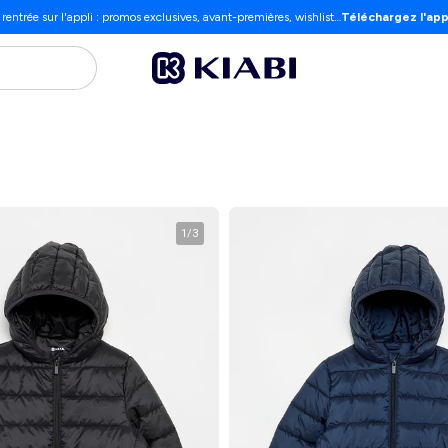
 rentrée sur l'appli : promos exclusives, avant-premières, wishlist…
Téléchargez l'app
1
/
3