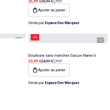
Prix de vente
Prix de référence
35,99 €
39,99 €
PDR
Ajouter au panier
Vendu par
Espace Des Marques
-4%
1
/
2
1
/
2
Doudoune sans manches Garçon Name it
Prix de vente
Prix de référence
23,99 €
24,99 €
PDR
Ajouter au panier
Vendu par
Espace Des Marques