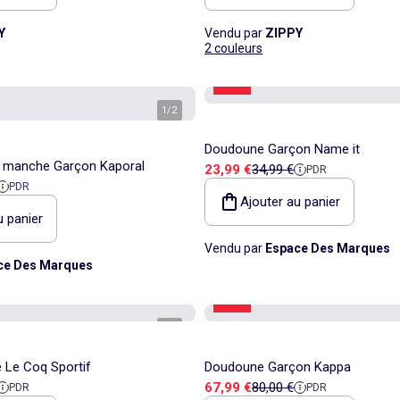
Y
Vendu par
ZIPPY
2 couleurs
-31%
1
/
2
Doudoune Garçon Name it
 manche Garçon Kaporal
Prix de vente
Prix de référence
23,99 €
34,99 €
PDR
 référence
PDR
Ajouter au panier
u panier
Vendu par
Espace Des Marques
ce Des Marques
-15%
1
/
3
 Le Coq Sportif
Doudoune Garçon Kappa
 référence
Prix de vente
Prix de référence
67,99 €
80,00 €
PDR
PDR