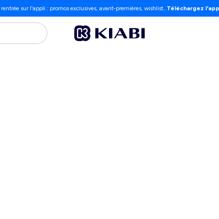
 rentrée sur l'appli : promos exclusives, avant-premières, wishlist…
Téléchargez l'app