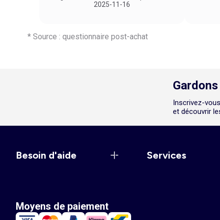
un service vraiment pratique et agréable
2025-11-16
!"
* Source : questionnaire post-achat
Gardons 
Inscrivez-vous
et découvrir l
Besoin d'aide
Services
Moyens de paiement