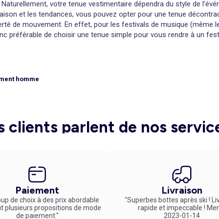
 Naturellement, votre tenue vestimentaire dépendra du style de l’év
saison et les tendances, vous pouvez opter pour une tenue décontrac
liberté de mouvement. En effet, pour les festivals de musique (même l
c préférable de choisir une tenue simple pour vous rendre à un festi
quer lors d’un festival de musique
ne tenue de fête s’impose donc ! Comme la plupart des festivals se dé
alons hauts sont donc proscrits ! Les couleurs vives et les t-shirts 
ement homme
ts de fans, très répandus parmi les festivaliers, ce sont en effet les
imés légers, fleuris et des couleurs vives pour vous habiller. Robes 
chapeau et d’un sac en bandoulière, très pratiques lors de ces évén
papiers et votre appareil photo !
s clients parlent de nos servic
le
musique sont en général plus chics et nécessiteront un effort supplé
r ces occasions. Elles mettent en effet en valeur la silhouette et
mise cintrée.
au plaisir ! Les festivals d’été sont parfaits pour passer un excellen
Paiement
Livraison
up de choix à des prix abordable
"Superbes bottes après ski ! Li
ut plusieurs propositions de mode
rapide et impeccable ! Mer
de paiement."
2023-01-14