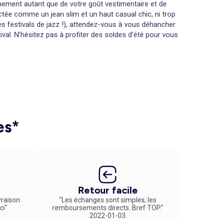
énement autant que de votre goût vestimentaire et de
tée comme un jean slim et un haut casual chic, ni trop
es festivals de jazz !), attendez-vous à vous déhancher
val. N’hésitez pas à profiter des soldes d’été pour vous
roulent en plein air, vous aurez souvent à piétiner
graphiques sont la meilleure façon de mettre en valeur
 tenues gaies et colorées qui sont particulièrement
légères, pantalons larges et lunettes de soleil tendance
ements. Le premier vous mettra à l’abri des coups de
es*
mentaire de votre part pour choisir une tenue adéquate.
 s'accordent parfaitement avec le décor. Pour les hommes,
t moment et vivre des émotions intenses à deux ou entre
Retour facile
vraison
"Les échanges sont simples, les
ci"
remboursements directs. Bref TOP."
2022-01-03