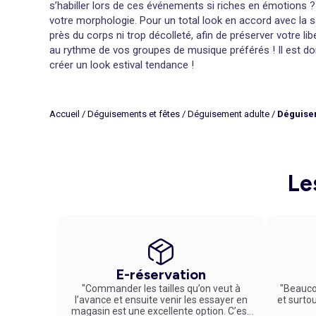
s’habiller lors de ces événements si riches en émotions ?
votre morphologie. Pour un total look en accord avec la 
près du corps ni trop décolleté, afin de préserver votre 
au rythme de vos groupes de musique préférés ! Il est don
créer un look estival tendance !
Misez sur la couleur et les accessoires pour vous démar
N’oubliez pas, un festival est avant tout un événement, u
plusieurs heures au même endroit. Les robes cocktail et t
Accueil
/
Déguisements et fêtes
/
Déguisement adulte
/
Déguis
votre tenue lors d’un festival de musique. Outre les t-shir
tendance lors d’un événement musical. Choisissez des impr
sont également de mise. N’hésitez pas à vous munir d’un 
soleil et le second vous permettra d’emporter partout vos 
Le
Festival de Cannes : misez sur une tenue chic et estiva
Les festivals dédiés au cinéma ou à d’autres arts que la 
Pour les femmes, les robes sont généralement portées pou
le pantalon est de rigueur, idéalement rehaussé d’une che
Enfin, une fois votre tenue de festivalier choisie, place 
amis.
E-réservation
"Commander les tailles qu’on veut à
"Beauco
l’avance et ensuite venir les essayer en
et surto
magasin est une excellente option. C’est