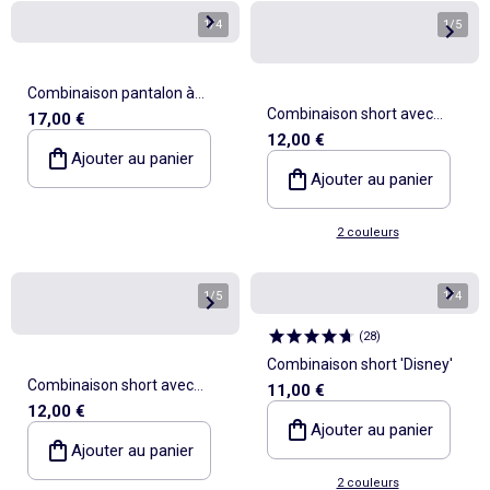
1
/
4
1
/
5
Combinaison pantalon à
Combinaison short avec
17,00 €
bretelles
12,00 €
grandes fleurs brodées
Ajouter au panier
Ajouter au panier
2 couleurs
1
/
5
1
/
4
(
28
)
Combinaison short 'Disney'
Combinaison short avec
11,00 €
12,00 €
grandes fleurs brodées
Ajouter au panier
Ajouter au panier
2 couleurs