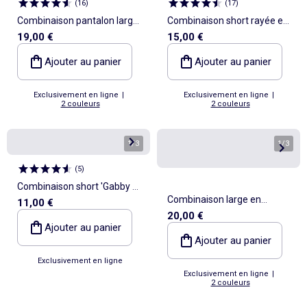
(
16
)
(
17
)
Combinaison pantalon large
Combinaison short rayée en
19,00 €
15,00 €
à manches courtes
seersucker
Ajouter au panier
Ajouter au panier
Exclusivement en ligne
|
Exclusivement en ligne
|
2 couleurs
2 couleurs
1
/
3
1
/
3
(
5
)
Combinaison short 'Gabby et
Combinaison large en
11,00 €
la maison magique'
20,00 €
broderie anglaise volantée
Ajouter au panier
coton
Ajouter au panier
Exclusivement en ligne
Exclusivement en ligne
|
2 couleurs