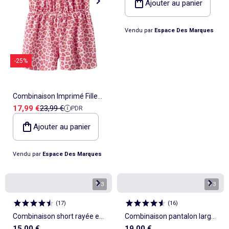
Ajouter au panier
Vendu par
Espace Des Marques
-25%
Combinaison Imprimé Fille
Prix de vente
Prix de référence
17,99 €
23,99 €
PDR
Name it
Ajouter au panier
Vendu par
Espace Des Marques
1
/
3
1
/
3
(
17
)
(
16
)
Combinaison short rayée en
Combinaison pantalon large
15,00 €
19,00 €