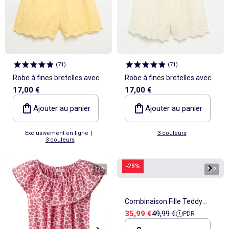
(
71
)
(
71
)
Robe à fines bretelles avec
Robe à fines bretelles avec
17,00 €
17,00 €
broderies all over
broderies all over
Ajouter au panier
Ajouter au panier
Exclusivement en ligne
|
3 couleurs
3 couleurs
-28%
1
/
2
1
/
2
Combinaison Fille Teddy
Prix de vente
Prix de référence
35,99 €
49,99 €
PDR
Smith