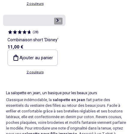
2 couleurs
1
/
4
(
28
)
Combinaison short 'Disney'
11,00 €
Ajouter au panier
2 couleurs
La salopette en jean, un basique pour les beaux jours
Classique indémodable, la
salopette en jean
fait partie des
essentiels du vestiaire des filles au retour des beaux jours. Facile à
enfiler et confortable grâce à ses bretelles réglables et ses boutons
latéraux, elle est confectionnée en denim pur coton. Revers cousus,
poches plaquées, voire broderies et motifs fantaisie viennent parfaire
le modèle. Pour introduire une note d'originalité dans la tenue, optez
pour une
salopette pour fille imprimée
. Associé à un T-shirt à