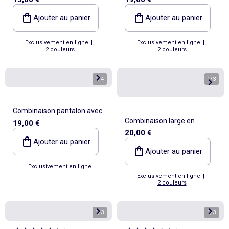
seersucker
à manches courtes
Ajouter au panier
Ajouter au panier
Exclusivement en ligne
|
Exclusivement en ligne
|
2 couleurs
2 couleurs
1
/
4
1
/
3
Combinaison pantalon avec
Combinaison large en
19,00 €
volants
20,00 €
broderie anglaise volantée
Ajouter au panier
coton
Ajouter au panier
Exclusivement en ligne
Exclusivement en ligne
|
2 couleurs
1
/
3
1
/
3