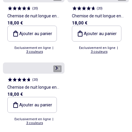
(
20
)
(
20
)
Chemise de nuit longue en
Chemise de nuit longue en
18,00 €
18,00 €
voile de coton
voile de coton
Ajouter au panier
Ajouter au panier
Exclusivement en ligne
|
Exclusivement en ligne
|
3 couleurs
3 couleurs
1
/
3
(
20
)
Chemise de nuit longue en
18,00 €
voile de coton
Ajouter au panier
Exclusivement en ligne
|
3 couleurs