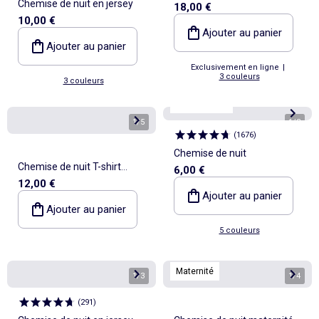
Chemise de nuit en jersey
18,00 €
10,00 €
Ajouter au panier
Ajouter au panier
Exclusivement en ligne
|
3 couleurs
3 couleurs
Best sellers*
1
/
5
1
/
3
(
1676
)
Chemise de nuit
Chemise de nuit T-shirt
6,00 €
12,00 €
'Disney' 'Stitch'
Ajouter au panier
Ajouter au panier
5 couleurs
Maternité
1
/
3
1
/
4
(
291
)