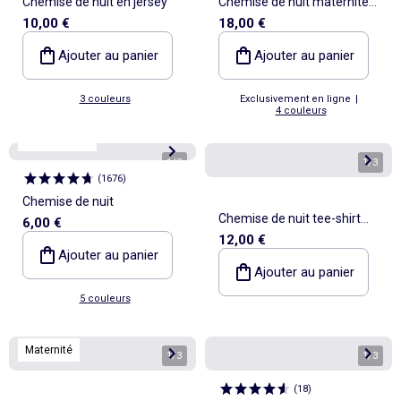
Chemise de nuit en jersey
Chemise de nuit maternité
10,00 €
18,00 €
boutonnée
Ajouter au panier
Ajouter au panier
3 couleurs
Exclusivement en ligne
|
4 couleurs
Best sellers*
1
/
3
1
/
3
(
1676
)
Chemise de nuit
Chemise de nuit tee-shirt
6,00 €
12,00 €
'Hello Kitty'
Ajouter au panier
Ajouter au panier
5 couleurs
Maternité
1
/
3
1
/
3
(
18
)