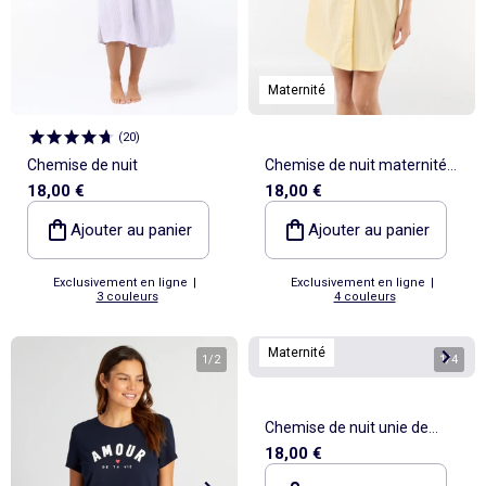
Maternité
(
20
)
Chemise de nuit
Chemise de nuit maternité
18,00 €
18,00 €
boutonnée
Ajouter au panier
Ajouter au panier
Exclusivement en ligne
|
Exclusivement en ligne
|
3 couleurs
4 couleurs
Maternité
1
/
2
1
/
4
Chemise de nuit unie de
18,00 €
maternité