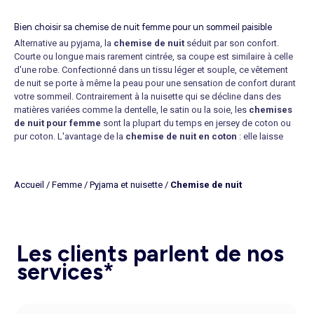
Bien choisir sa chemise de nuit femme pour un sommeil paisible
Alternative au pyjama, la
chemise de nuit
séduit par son confort.
Courte ou longue mais rarement cintrée, sa coupe est similaire à celle
d'une robe. Confectionné dans un tissu léger et souple, ce vêtement
de nuit se porte à même la peau pour une sensation de confort durant
votre sommeil. Contrairement à la
nuisette
qui se décline dans des
matières variées comme la dentelle, le satin ou la soie, les
chemises
de nuit pour femme
sont la plupart du temps en jersey de coton ou
pur coton. L'avantage de la
chemise de nuit en coton
: elle laisse
parfaitement respirer la peau et convient à toutes les morphologies.
Cette liquette à col rond se dote de manches courtes ou de manches
longues pour s'adapter à chaque saison. Faites-vous plaisir parmi nos
Accueil
/
Femme
/
Pyjama et nuisette
/
Chemise de nuit
modèles à petits prix du S au XXL, disponibles dans une large palette
de coloris. Si vous êtes petite et mince, tournez-vous vers les couleurs
vives pour mettre votre silhouette en valeur. Pour dissimuler vos
rondeurs, préférez des modèles foncés.
Des robes de nuit pour tous les styles
Les clients parlent de nos
Loin d'être réservée aux fillettes, la
robe de nuit à message
séduit les
services*
femmes en quête d'originalité. Message humoristique, engagé ou
d'amour, elle révèle une partie de votre personnalité. Ce grand T-shirt
de nuit se pare également d'imprimés tendances ou ludiques, de Star