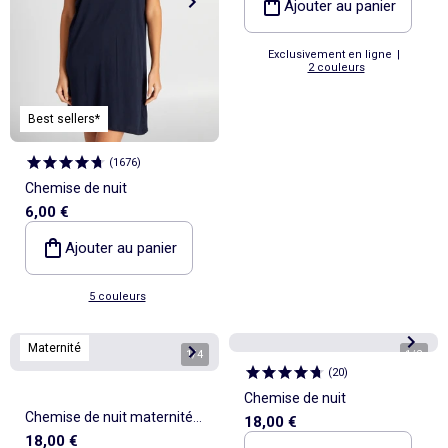
Ajouter au panier
Exclusivement en ligne
|
2 couleurs
Best sellers*
(
1676
)
Chemise de nuit
6,00 €
Ajouter au panier
5 couleurs
Maternité
1
/
4
1
/
2
(
20
)
Chemise de nuit
Chemise de nuit maternité
18,00 €
18,00 €
boutonnée