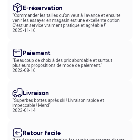
Wars à Looney Tunes. Vous préférez les motifs discrets ? Optez pour
un modèle uni, à petits pois ou fines rayures. Dévoilez votre côté
E-réservation
bohème avec une
chemise de nuit longue romantique
. On adore
"Commander les tailles qu’on veut à l’avance et ensuite
également la
chemise de nuit à carreaux
avec ouverture boutonnée
venir les essayer en magasin est une excellente option.
et col de chemise. Son motif tendance et sa coupe évoquant une
C’est un service vraiment pratique et agréable !"
longue chemise masculine vous habille avec élégance. Pour des
2025-11-16
soirées d'hiver cocooning, complétez votre tenue de nuit avec des
pantoufles fourrées
et un
peignoir
ou kimono. Parcourez notre
collection lingerie de nuit pour vous procurer ces essentiels.
Paiement
"Beaucoup de choix à des prix abordable et surtout
plusieurs propositions de mode de paiement."
2022-08-16
Livraison
"Superbes bottes après ski ! Livraison rapide et
impeccable ! Merci"
2023-01-14
Retour facile