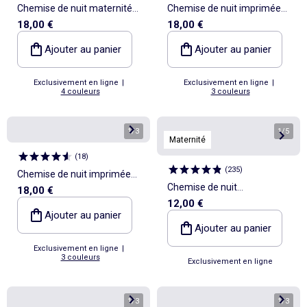
Chemise de nuit maternité
Chemise de nuit imprimée
18,00 €
18,00 €
boutonnée
en voile de coton
Ajouter au panier
Ajouter au panier
Exclusivement en ligne
|
Exclusivement en ligne
|
4 couleurs
3 couleurs
1
/
3
1
/
5
Maternité
(
18
)
(
235
)
Chemise de nuit imprimée
Chemise de nuit
18,00 €
en voile de coton
12,00 €
d'allaitement à message
Ajouter au panier
Ajouter au panier
Exclusivement en ligne
|
3 couleurs
Exclusivement en ligne
1
/
3
1
/
3