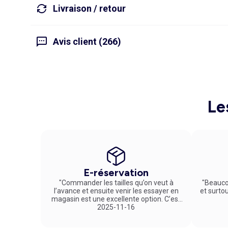
Livraison / retour
Avis client (266)
Le
E-réservation
"Commander les tailles qu’on veut à
"Beauco
l’avance et ensuite venir les essayer en
et surto
magasin est une excellente option. C’est
un service vraiment pratique et agréable
2025-11-16
!"