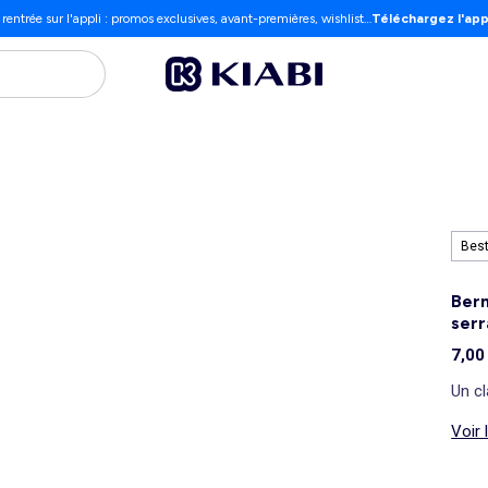
 rentrée sur l'appli : promos exclusives, avant-premières, wishlist…
Téléchargez l'app
Best
Berm
serr
7,00
Un cl
Voir 