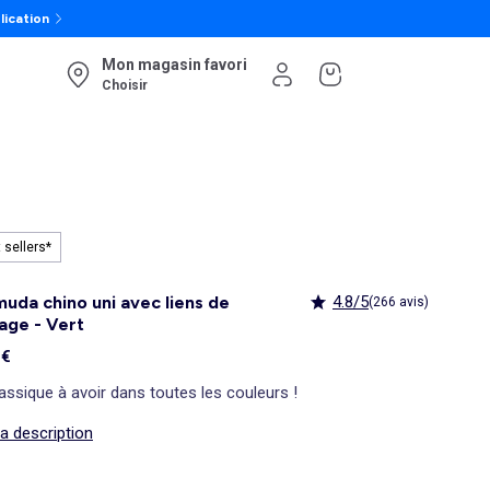
lication
Mon magasin favori
Choisir
 sellers*
uda chino uni avec liens de
4.8/5
(266 avis)
age - Vert
 €
assique à avoir dans toutes les couleurs !
la description