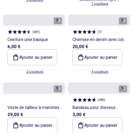
7 couleurs
1
/
4
1
/
4
(
681
)
(
7
)
Ceinture unie basique
Chemise en denim avec col
6,00 €
20,00 €
lavallière
Ajouter au panier
Ajouter au panier
2 couleurs
4 couleurs
1
/
5
1
/
3
(
285
)
Veste de tailleur à manches
Bandeau pour cheveux
29,00 €
3,00 €
longues
Ajouter au panier
Ajouter au panier