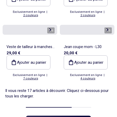
Exclusivement en ligne
|
Exclusivement en ligne
|
2 couleurs
2 couleurs
1
/
6
1
/
5
Veste de tailleur à manches
Jean coupe mom - L30
29,00 €
20,00 €
longues
Ajouter au panier
Ajouter au panier
Exclusivement en ligne
|
Exclusivement en ligne
|
7 couleurs
4 couleurs
Il vous reste 17 articles à découvrir. Cliquez ci-dessous pour
tous les charger.