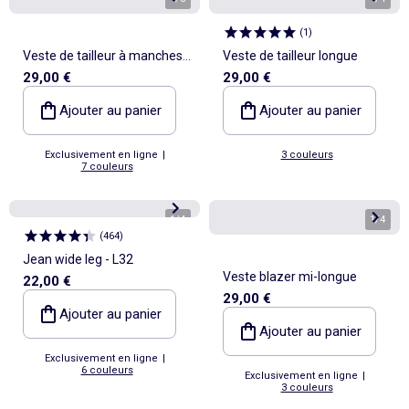
(
1
)
Veste de tailleur à manches
Veste de tailleur longue
29,00 €
29,00 €
longues
Ajouter au panier
Ajouter au panier
Exclusivement en ligne
|
3 couleurs
7 couleurs
1
/
4
1
/
4
(
464
)
Jean wide leg - L32
Veste blazer mi-longue
22,00 €
29,00 €
Ajouter au panier
Ajouter au panier
Exclusivement en ligne
|
6 couleurs
Exclusivement en ligne
|
3 couleurs