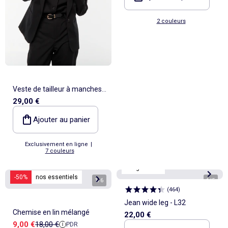
2 couleurs
Veste de tailleur à manches
29,00 €
longues
Ajouter au panier
Exclusivement en ligne
|
7 couleurs
Longueur 32
-50%
nos essentiels
1
/
6
1
/
5
(
464
)
Jean wide leg - L32
Chemise en lin mélangé
22,00 €
Prix de vente
Prix de référence
9,00 €
18,00 €
PDR