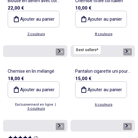
Blouse en denim avec col
Chemise fittée col italien
22,00 €
10,00 €
volanté
Ajouter au panier
Ajouter au panier
2 couleurs
8 couleurs
Best sellers*
1
/
4
1
/
4
Chemise en lin mélangé
Pantalon cigarette uni pour
18,00 €
15,00 €
femme
Ajouter au panier
Ajouter au panier
Exclusivement en ligne
|
6 couleurs
5 couleurs
1
/
5
1
/
6
(
7
)