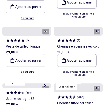
Ajouter au panier
Ajouter au panier
Exclusivement en ligne
|
6 couleurs
5 couleurs
1
/
6
1
/
7
(
1
)
(
7
)
Veste de tailleur longue
Chemise en denim avec col
29,00 €
20,00 €
lavallière
Ajouter au panier
Ajouter au panier
3 couleurs
Exclusivement en ligne
|
4 couleurs
Personnalisable
Longueur 32
Best sellers*
1
/
6
1
/
5
(
464
)
(
2029
)
Jean wide leg - L32
Chemise fittée col italien
22,00 €