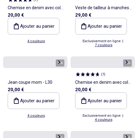
Chemise en denim avec col
Veste de tailleur à manches
20,00 €
29,00 €
lavallière
longues
Ajouter au panier
Ajouter au panier
4 couleurs
Exclusivement en ligne
|
7 couleurs
1
/
4
1
/
6
(
7
)
Jean coupe mom - L30
Chemise en denim avec col
20,00 €
20,00 €
lavallière
Ajouter au panier
Ajouter au panier
4 couleurs
Exclusivement en ligne
|
4 couleurs
1
/
5
1
/
4