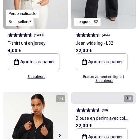
Personnalisable
Best sellers*
Longueur 32
(
2400
)
(
464
)
T-shirt uni en jersey
Jean wide leg - L32
4,00 €
22,00 €
Ajouter au panier
Ajouter au panier
3 couleurs
Exclusivement en ligne
|
6 couleurs
1
/
4
1
/
5
(
30
)
Blouse en denim avec col
22,00 €
volanté
Ajouter au panier