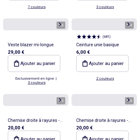
7 couleurs
3 couleurs
1
/
6
1
/
4
(
681
)
Veste blazer mi-longue
Ceinture unie basique
29,00 €
6,00 €
Ajouter au panier
Ajouter au panier
Exclusivement en ligne
|
2 couleurs
3 couleurs
1
/
5
1
/
6
Chemise droite à rayures -
Chemise droite à rayures -
20,00 €
20,00 €
Facile à enfiler
Facile à enfiler
Ajouter au panier
Ajouter au panier