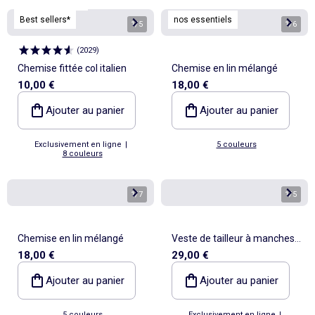
Personnalisable
Best sellers*
nos essentiels
1
/
5
1
/
6
(
2029
)
Chemise fittée col italien
Chemise en lin mélangé
10,00 €
18,00 €
Ajouter au panier
Ajouter au panier
Exclusivement en ligne
|
5 couleurs
8 couleurs
1
/
7
1
/
5
Chemise en lin mélangé
Veste de tailleur à manches
18,00 €
29,00 €
longues
Ajouter au panier
Ajouter au panier
5 couleurs
Exclusivement en ligne
|