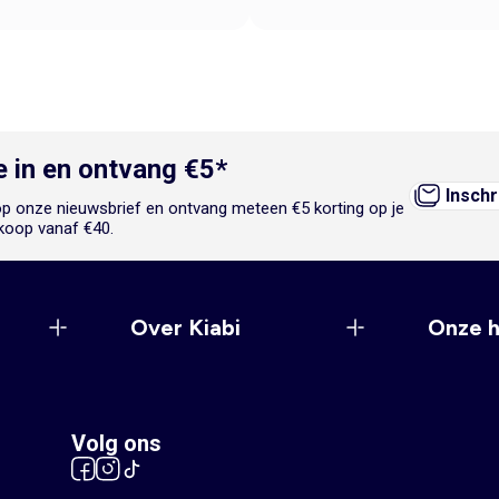
je in en ontvang €5*
Inschr
n op onze nieuwsbrief en ontvang meteen €5 korting op je
koop vanaf €40.
Over Kiabi
Onze 
Volg ons