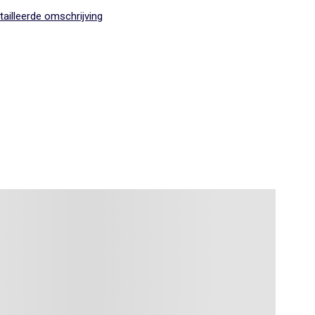
et aankleden vergemakkelijkt.
ailleerde omschrijving