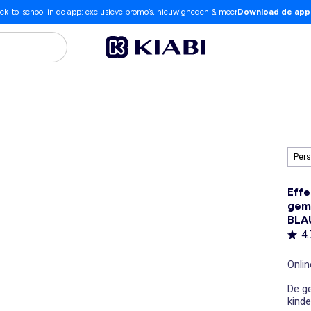
ck-to-school in de app: exclusieve promo’s, nieuwigheden & meer
Download de app
Pers
Effe
gema
BL
4.
Onlin
De ge
kinde