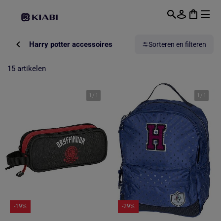
Overslaan naar hoofdinhoud
Harry potter accessoires
Sorteren en filteren
15 artikelen
1
/
1
1
/
1
-19%
-29%