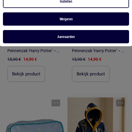
Instellen
Weigeren
-6%
-6%
Aanvaarden
Pennenzak 'Harry Potter' – Rechthoekig 2 vakken Potter 07 – 22 cm
Pennenzak 'Harry Potter' – Rechthoekig 2 vakken Potter 07 – 22 cm
15,90 €
14,90 €
15,90 €
14,90 €
Bekijk product
Bekijk product
1
/
1
1
/
2