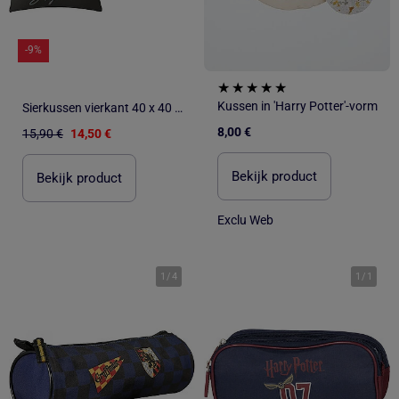
-9%
Kussen in 'Harry Potter'-vorm
Sierkussen vierkant 40 x 40 cm 'Harry Potter' – 2 faces H
8,00 €
15,90 €
14,50 €
Bekijk product
Bekijk product
Exclu Web
1
/
4
1
/
1