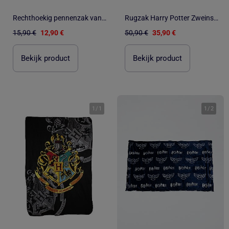
Rechthoekig pennenzak van stof canvas 2 vakken Harry Potter
Rugzak Harry Potter Zweinstein met 2 vakken 42 cm
15,90 €
12,90 €
50,90 €
35,90 €
Bekijk product
Bekijk product
1
/
1
1
/
2