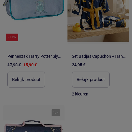
-11%
Pennenzak 'Harry Potter Slytherin' rechthoekig 2 vakken 22 cm
Set Badjas Capuchon + Handdoek 50x100cm + Washandje Harry Potter Hedwig – 100% Polyester
17,90 €
15,90 €
24,95 €
Bekijk product
Bekijk product
2 kleuren
1
/
4