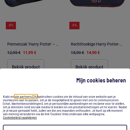
-8%
-6%
Pennenzak 'Harry Potter' – Rond Potter 07 – 22 cm
Rechthoekige Harry Potter-pennenzak QUIDDITCH 22 cm
12,95 €
11,95 €
15,90 €
14,90 €
Bekijk product
Bekijk product
Mijn cookies beheren
1
/
4
1
/
4
Kiabi en
zijn partners (34)
gebruiken cookies om de inhoud van onze website aan je
voorkeuren aan te passen, om je de mogelijkheid te geven met ons te communiceren
(chat, klantenbeoordelingen), om je persoonlijke aanbiedingen en reclame voor te stellen,
om je diensten rond sociale media te bieden en om prestatiemetingen uit te voeren. Nadat
je je keuze gemaakt hebt, zullen we die zes maanden onthouden. Je kunt op elk moment
van mening veranderen via de link 'Cookies' links onderaan elke webpagina.
Cookiebeleid raadplegen