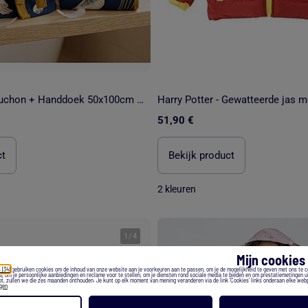
Set Badjas Capuchon + Handdoek 50x100cm + Washandje Harry Potter Hedwig – 100% Polyester
51,90 €
ct
Bekijk product
2 kleuren
1
/
4
Mijn cookie
 (34)
gebruiken cookies om de inhoud van onze website aan je voorkeuren aan te passen, om je de mogelijkheid te geven met ons te 
), om je persoonlijke aanbiedingen en reclame voor te stellen, om je diensten rond sociale media te bieden en om prestatiemetingen ui
t, zullen we die zes maanden onthouden. Je kunt op elk moment van mening veranderen via de link 'Cookies' links onderaan elke web
egen