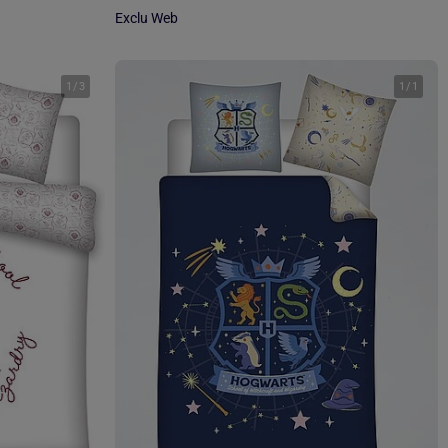
Exclu Web
1
/
3
1
/
1