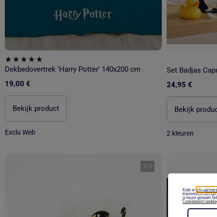
Dekbedovertrek 'Harry Potter' 140x200 cm
19,00 €
24,95 €
Bekijk product
Bekijk produ
Exclu Web
2 kleuren
1
/
2
Kiabi en
zijn partners
klantenbeoordelingen
je keuze gemaakt heb
Cookiebeleid raadpl