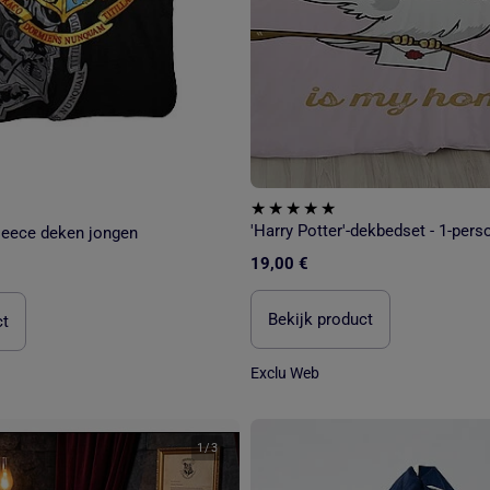
'Harry Potter'-dekbedset - 1-per
Fleece deken jongen
19,00 €
Bekijk product
ct
Exclu Web
1
/
3