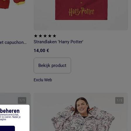
Strandlaken 'Harry Potter'
Harry Potter - Gewatteerde jas met capuchon kind met patroon
14,00 €
Bekijk product
Exclu Web
1
/
1
1
/
5
s beheren
communiceren (chat,
t te voeren. Nadat je
pagina.