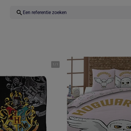
1
/
1