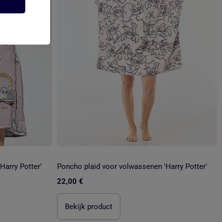
Harry Potter'
Poncho plaid voor volwassenen 'Harry Potter'
22,00 €
Bekijk product