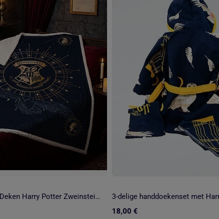
Coral & Sherpa Deken Harry Potter Zweinstein 130x170cm – Gouden Wapenschild – Officiële Licentie
3-delige handdoekenset met Harry
18,00 €