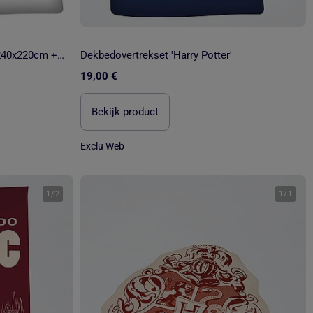
Tweepersoonsbed Harry Potter 240x220cm + 2 Kussensloopen 65x65cm – Zweinstein Bordeaux – Polykatoen
Dekbedovertrekset 'Harry Potter'
19,00 €
Bekijk product
Exclu Web
1
/
2
1
/
1