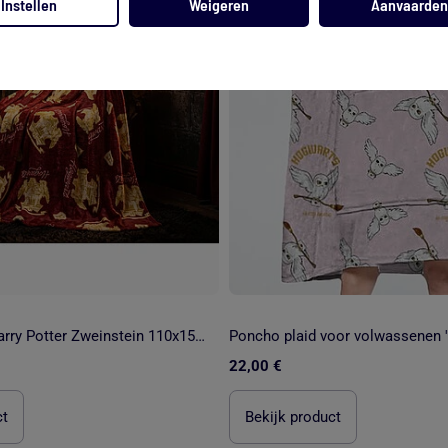
Instellen
Weigeren
Aanvaarden
Flanel Deken Harry Potter Zweinstein 110x150cm
Poncho plaid voor volwassenen '
22,00 €
ct
Bekijk product