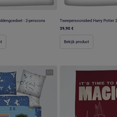
eddengoedset - 2-persoons
39,90 €
ct
Bekijk product
1
/
1