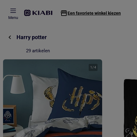
Overslaan naar hoofdinhoud
Een favoriete winkel kiezen
Menu
Harry potter
29 artikelen
1
/
4