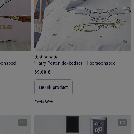
soonsbed
'Harry Potter'-dekbedset - 1-persoonsbed
39,00 €
Bekijk product
Exclu Web
1
/
4
1
/
2