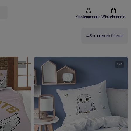
Klantenaccount
Winkelmandje
Sorteren en filteren
1
/
1
1
/
4