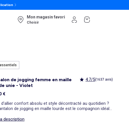
lication
Mon magasin favori
Choisir
essentiels
alon de jogging femme en maille
4.7/5
(1637 avis)
de unie - Violet
0 €
 d'allier confort absolu et style décontracté au quotidien ?
ntalon de jogging en maille lourde est le compagnon idéal
 vos moments de détente ou vos séances de sport douces.
upe jogging classique et sa taille standard s'adaptent
la description
ellement à votre silhouette pour une liberté de mouvement