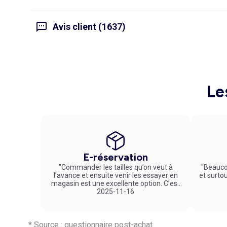
Avis client (1637)
Le
E-réservation
"Commander les tailles qu’on veut à
"Beauco
l’avance et ensuite venir les essayer en
et surto
magasin est une excellente option. C’est
un service vraiment pratique et agréable
2025-11-16
!"
* Source : questionnaire post-achat