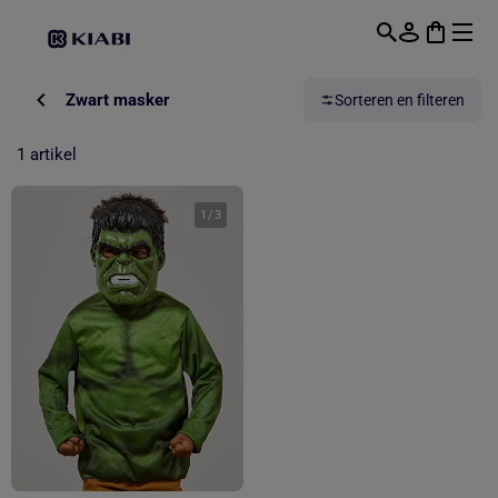
Overslaan naar hoofdinhoud
Zwart masker
Sorteren en filteren
1 artikel
1
/
3