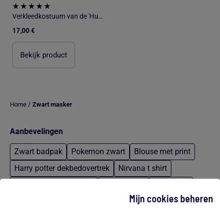
Verkleedkostuum van de 'Hulk'
17,00 €
Bekijk product
/
Home
Zwart masker
Aanbevelingen
Zwart badpak
Pokemon zwart
Blouse met print
Harry potter dekbedovertrek
Nirvana t shirt
Sweater korte mouwen
Harembroek
Regular fit
Mijn cookies beheren
T shirt disney
Pyjama paw patrol