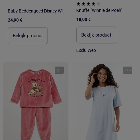
Knuffel 'Winnie de Poeh'
Baby Beddengoed Disney Winnie de Poeh 100x140cm + Kussensloop 40x60cm – Winnie & Teigetje Ballonnen
18,00 €
24,90 €
Bekijk product
Bekijk product
Exclu Web
1
/
5
1
/
5