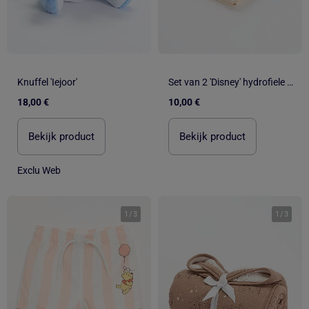
Knuffel 'Iejoor'
Set van 2 'Disney' hydrofiele doeken
18,00 €
10,00 €
Bekijk product
Bekijk product
Exclu Web
1
/
3
1
/
3