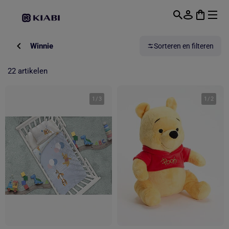
Overslaan naar hoofdinhoud
Winnie
Sorteren en filteren
22 artikelen
1
/
3
1
/
2