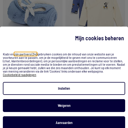
Mijn cookies beheren
Kiabi en
zijn partners (34)
gebruiken cookies om de inhoud van onze website aan je
voorkeuren aan te passen, om je de mogelijkheid te geven met ons te communiceren
Set van 2 'Disney' rompertjes
(chat, klantenbeoordelingen), om je persoonlijke aanbiedingen en reclame voor te stellen,
Deken 'Disney' 'Winnie'
om je diensten rond sociale media te bieden en om prestatiemetingen uit te voeren. Nadat
je je keuze gemaakt hebt, zullen we die zes maanden onthouden. Je kunt op elk moment
12,00 €
15,00 €
van mening veranderen via de link 'Cookies' links onderaan elke webpagina.
Cookiebeleid raadplegen
Bekijk product
Bekijk product
Instellen
2 kleuren
Weigeren
1
/
3
1
/
4
Aanvaarden