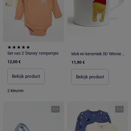
Set van 2 'Disney' rompertjes
Mok en keramiek 3D 'Winnie de Poeh' Disney – 330 ml
12,00 €
11,90 €
Bekijk product
Bekijk product
2 kleuren
1
/
3
1
/
3