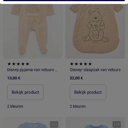
Disney pyjama van velours met lange mouwen
'Disney' slaapzak van velours
13,00 €
32,00 €
Bekijk product
Bekijk product
2 kleuren
2 kleuren
1
/
3
1
/
4