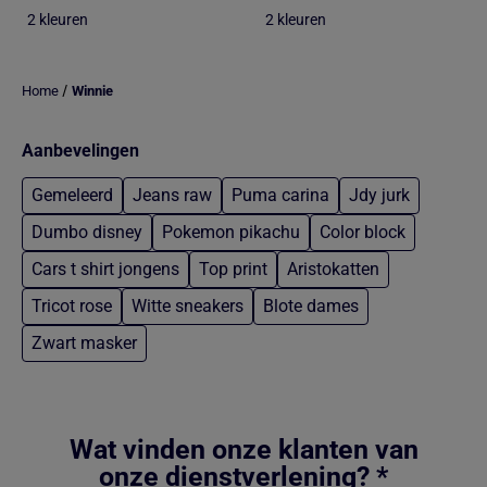
2 kleuren
2 kleuren
/
Home
Winnie
Aanbevelingen
Gemeleerd
Jeans raw
Puma carina
Jdy jurk
Dumbo disney
Pokemon pikachu
Color block
Cars t shirt jongens
Top print
Aristokatten
Tricot rose
Witte sneakers
Blote dames
Zwart masker
Terug naar hoofdinhoud
Wat vinden onze klanten van
onze dienstverlening? *