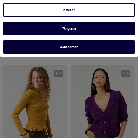
Instellen
Effen geribbeld vest met ruchesafwerkingen
Effen geribbeld vest met ruchesafwerkingen
15,00 €
15,00 €
Weigeren
Bekijk product
Bekijk product
Aanvaarden
2 kleuren
2 kleuren
1
/
4
1
/
5