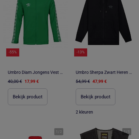
-55%
-13%
Umbro Diam Jongens Vest met Rits Groen 647770
Umbro Sherpa Zwart Heren Vest met Rits
40,00 €
17,99 €
54,99 €
47,99 €
Bekijk product
Bekijk product
2 kleuren
1
/
2
1
/
5