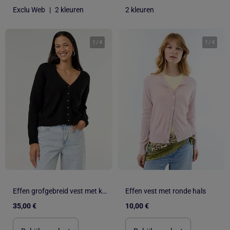
Exclu Web
|
2 kleuren
2 kleuren
1
/
4
1
/
4
Effen grofgebreid vest met knopen
Effen vest met ronde hals
35,00 €
10,00 €