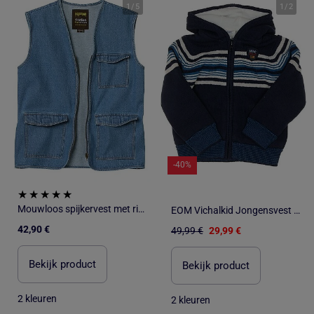
1
/
5
1
/
2
-40%
Mouwloos spijkervest met rits - ATLAS FOR MEN
EOM Vichalkid Jongensvest met Rits - Marineblauw
42,90 €
49,99 €
29,99 €
Bekijk product
Bekijk product
2 kleuren
2 kleuren