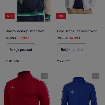
-60%
-40%
Umbro Monogr Heren Vest met Rits - Marine/Beige
Pepe Jeans Joe Heren Vest met Rits Wit
89,99 €
35,99 €
79,90 €
47,99 €
Bekijk product
Bekijk product
2 kleuren
2 kleuren
1
/
3
1
/
1