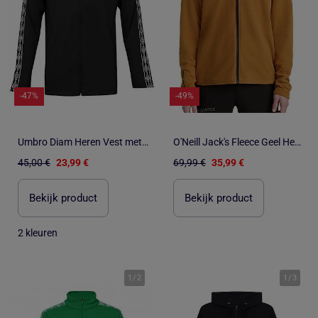
-47%
-49%
Umbro Diam Heren Vest met Rits - Blauw 647770
O'Neill Jack's Fleece Geel Heren Vest met Rits
45,00 €
23,99 €
69,99 €
35,99 €
Bekijk product
Bekijk product
2 kleuren
1
/
2
1
/
3