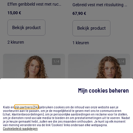
Effen geribbeld vest met ruchesafwerkingen
Gebreid vest met ritssluiting Forest - ATLAS FOR MEN
15,00 €
67,90 €
Bekijk product
Bekijk product
2 kleuren
1 kleuren
1
/
4
1
/
4
Mijn cookies beheren
Kiabi en
zijn partners (34)
gebruiken cookies om de inhoud van onze website aan je
voorkeuren aan te passen, om je de mogelijkheid te geven met ons te communiceren
(chat, klantenbeoordelingen), om je persoonlijke aanbiedingen en reclame voor te stellen,
om je diensten rond sociale media te bieden en om prestatiemetingen uit te voeren. Nadat
je je keuze gemaakt hebt, zullen we die zes maanden onthouden. Je kunt op elk moment
van mening veranderen via de link 'Cookies' links onderaan elke webpagina.
Cookiebeleid raadplegen