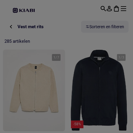
Overslaan naar hoofdinhoud
Vest met rits
Sorteren en filteren
285 artikelen
1
/
7
1
/
3
-58%