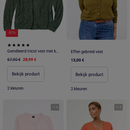
-57%
Gemêleerd tricot vest met kabelpatroon - ATLAS FOR MEN
Effen gebreid vest
67,90 €
28,99 €
13,00 €
Bekijk product
Bekijk product
2 kleuren
2 kleuren
1
/
4
1
/
4