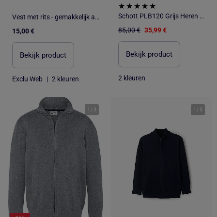
Schott PLB120 Grijs Heren Vest met Rits
Vest met rits - gemakkelijk aan te trekken collectie
85,00 €
35,99 €
15,00 €
Bekijk product
Bekijk product
2 kleuren
Exclu Web
|
2 kleuren
1
/
3
1
/
5