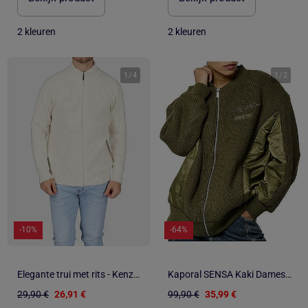
2 kleuren
2 kleuren
1
/
4
1
/
2
-10%
-64%
Elegante trui met rits - Kenzarro
Kaporal SENSA Kaki Damesvest met Rits
29,90 €
26,91 €
99,90 €
35,99 €