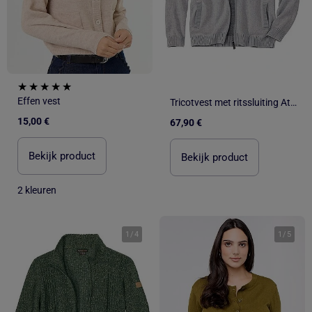
Effen vest
Tricotvest met ritssluiting Atlas - ATLAS FOR MEN
15,00 €
67,90 €
Bekijk product
Bekijk product
2 kleuren
1
/
4
1
/
5