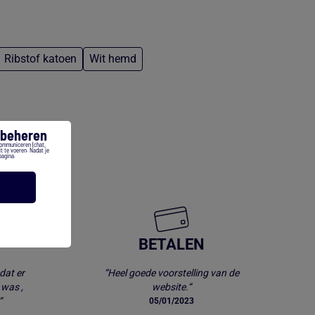
Ribstof katoen
Wit hemd
s beheren
communiceren (chat,
t te voeren. Nadat je
pagina.
ning? *
BETALEN
dat er
“Heel goede voorstelling van de
 was ,
website.“
“
05/01/2023