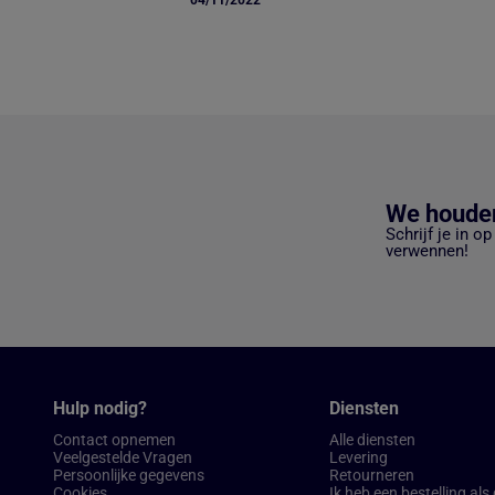
04/11/2022
We houden
Schrijf je in o
verwennen!
Hulp nodig?
Diensten
Contact opnemen
Alle diensten
Veelgestelde Vragen
Levering
Persoonlijke gegevens
Retourneren
Cookies
Ik heb een bestelling als