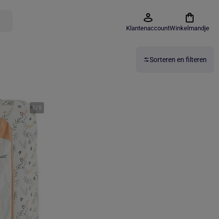
Klantenaccount
Winkelmandje
Sorteren en filteren
1
/
5