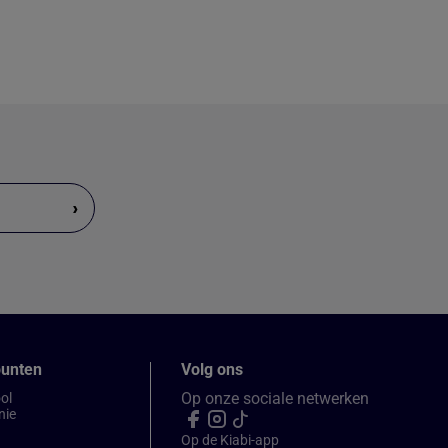
›
punten
Volg ons
Op onze sociale netwerken
ol
nie
Op de Kiabi-app