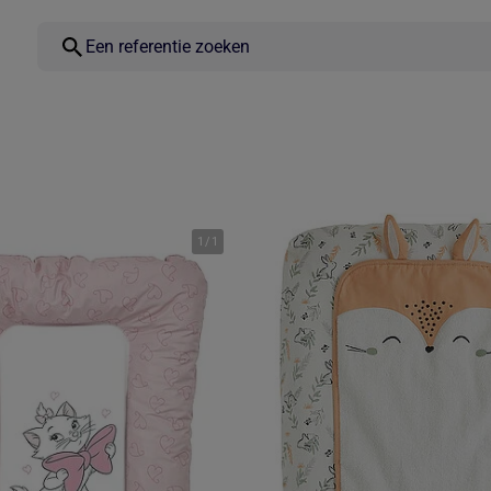
1
/
1