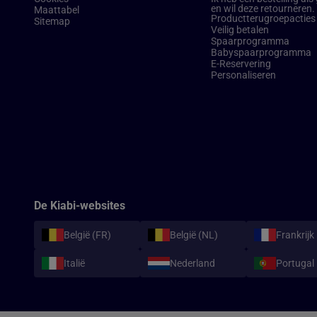
en wil deze retourneren.
Maattabel
Productterugroepacties
Sitemap
Veilig betalen
Spaarprogramma
Babyspaarprogramma
E-Reservering​
Personaliseren
De Kiabi-websites
België (FR)
België (NL)
Frankrijk
Italië
Nederland
Portugal