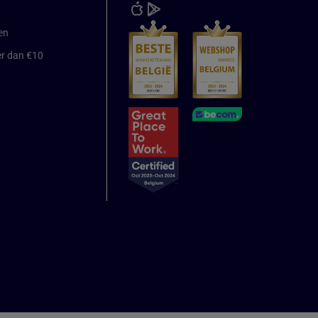
en
er dan €10