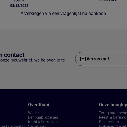
Top'!!!“
03/08/2022
08/12/2022
* Verkregen via een vragenlijst na aankoop
 contact
Verras me!
p onze nieuwsbrief, we beloven je te
Over Kiabi
Onze hoogte
Winkels
Terug naar scho
Een Kiabi openen
Feest & Ceremo
Kiabi 4 Start-Ups
Best sellers
 gast geplaatst
Vacatures
Online exclusief