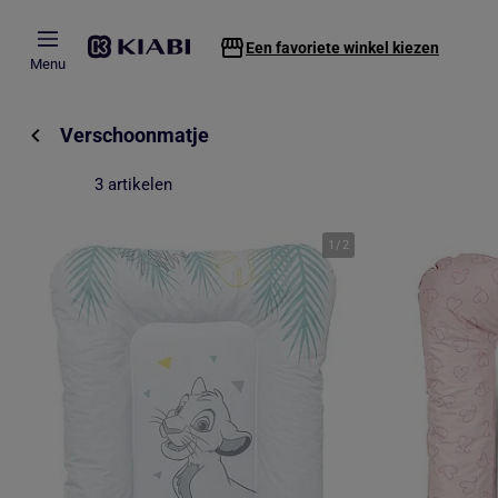
Overslaan naar hoofdinhoud
Een favoriete winkel kiezen
Menu
Verschoonmatje
3 artikelen
1
/
2