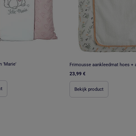
 'Marie'
Frimousse aankleedmat hoes + 
23,99 €
ct
Bekijk product