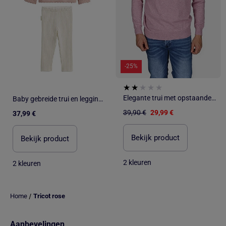
-25%
Elegante trui met opstaande kraag en ritssluiting - Yves Enzo
Baby gebreide trui en legging set met zwanenprint
39,90 €
29,99 €
37,99 €
Bekijk product
Bekijk product
2 kleuren
2 kleuren
/
Home
Tricot rose
Aanbevelingen