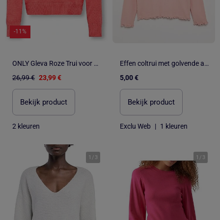
-11%
ONLY Gleva Roze Trui voor Meisjes
Effen coltrui met golvende afwerkingen
26,99 €
23,99 €
5,00 €
Bekijk product
Bekijk product
2 kleuren
Exclu Web
|
1 kleuren
1
/
3
1
/
3