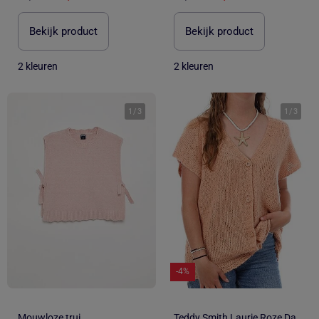
Bekijk product
Bekijk product
2 kleuren
2 kleuren
1
/
3
1
/
3
-4%
Mouwloze trui
Teddy Smith Laurie Roze Damesgilet