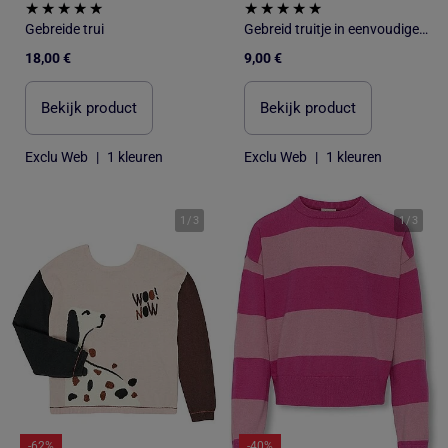
Gebreide trui
Gebreid truitje in eenvoudige ribbelsteek
18,00 €
9,00 €
Bekijk product
Bekijk product
Exclu Web
|
1 kleuren
Exclu Web
|
1 kleuren
1
/
3
1
/
3
-62%
-40%