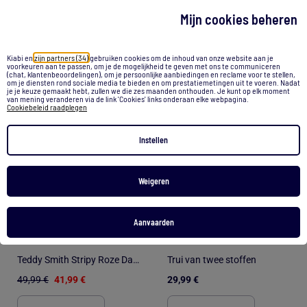
Mijn cookies beheren
2 kleuren
Kiabi en
zijn partners (34)
gebruiken cookies om de inhoud van onze website aan je
1
/
2
1
/
3
voorkeuren aan te passen, om je de mogelijkheid te geven met ons te communiceren
(chat, klantenbeoordelingen), om je persoonlijke aanbiedingen en reclame voor te stellen,
om je diensten rond sociale media te bieden en om prestatiemetingen uit te voeren. Nadat
je je keuze gemaakt hebt, zullen we die zes maanden onthouden. Je kunt op elk moment
van mening veranderen via de link 'Cookies' links onderaan elke webpagina.
Cookiebeleid raadplegen
Instellen
Weigeren
-16%
Aanvaarden
Teddy Smith Stripy Roze Dames Trui
Trui van twee stoffen
49,99 €
41,99 €
29,99 €