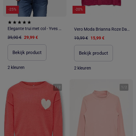
-25%
-20%
Elegante trui met col - Yves Enzo
Vero Moda Brianna Roze Dames Trui
39,90 €
29,99 €
19,99 €
15,99 €
Bekijk product
Bekijk product
2 kleuren
2 kleuren
1
/
2
1
/
2