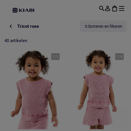
Overslaan naar hoofdinhoud
Tricot rose
Sorteren en filteren
40 artikelen
1
/
5
1
/
6