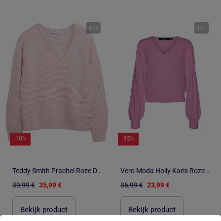
1
/
2
1
/
1
-10%
-35%
Teddy Smith Prachel Roze Dames Trui met Pailletten
Vero Moda Holly Karis Roze Dames Trui
39,99 €
35,99 €
36,99 €
23,99 €
Bekijk product
Bekijk product