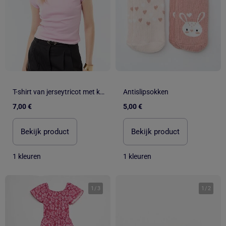
T-shirt van jerseytricot met korte geribde mouwen
Antislipsokken
7,00 €
5,00 €
Bekijk product
Bekijk product
1 kleuren
1 kleuren
1
/
3
1
/
2