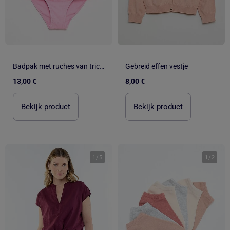
Badpak met ruches van tricot - 2-delig
Gebreid effen vestje
13,00 €
8,00 €
Bekijk product
Bekijk product
1
/
5
1
/
2