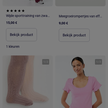
Wijde sporttraining van zware tricot
Meegroeirompertjes van effen tricot - 3-pack
15,00 €
9,00 €
Bekijk product
Bekijk product
1 kleuren
1
/
2
1
/
3