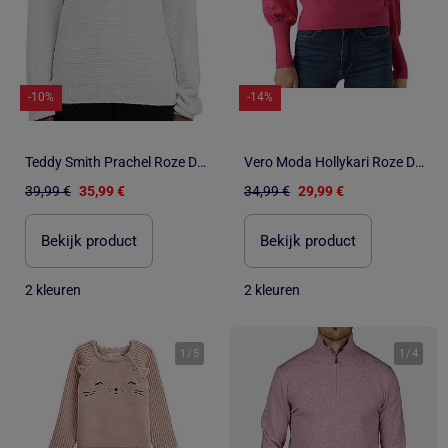
-10%
-14%
Teddy Smith Prachel Roze Dames Trui met Pailletten
Vero Moda Hollykari Roze Dames Trui
39,99 €
35,99 €
34,99 €
29,99 €
Bekijk product
Bekijk product
2 kleuren
2 kleuren
1
/
5
1
/
4