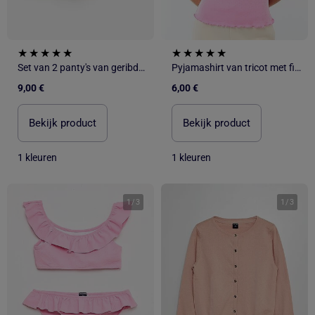
Set van 2 panty's van geribde tricot
Pyjamashirt van tricot met fijn ajourmotiefje
9,00 €
6,00 €
Bekijk product
Bekijk product
1 kleuren
1 kleuren
1
/
3
1
/
3