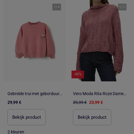
1
/
4
1
/
2
-40%
Gebreide trui met geborduurde bloemen
Vero Moda Rita Roze Dames Trui
29,99 €
39,99 €
23,99 €
Bekijk product
Bekijk product
2 kleuren