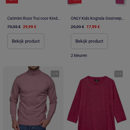
Catimini Roze Trui voor Kinderen & Meisjes 18115
ONLY Kids Kogtala Gestreepte Roze Trui voor Meisjes
79,95 €
29,99 €
29,99 €
17,99 €
Bekijk product
Bekijk product
2 kleuren
1
/
5
1
/
2