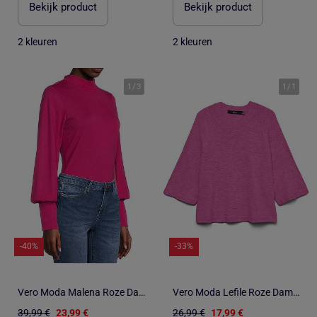
Bekijk product
Bekijk product
2 kleuren
2 kleuren
1
/
3
1
/
1
-40%
-33%
Vero Moda Malena Roze Dames Trui
Vero Moda Lefile Roze Dames Trui
39,99 €
23,99 €
26,99 €
17,99 €