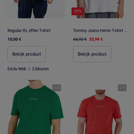
-20%
Regular-fit, effen T-shirt
Tommy Jeans Heren T-shirt Groen Regular Fit
10,00 €
44,90 €
35,99 €
Bekijk product
Bekijk product
Exclu Web
|
2 kleuren
1
/
3
1
/
3