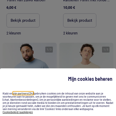
6,00 €
10,00 €
Bekijk product
Bekijk product
2 kleuren
2 kleuren
1
/
3
1
/
5
Mijn cookies beheren
Kiabi en
zijn partners (34)
gebruiken cookies om de inhoud van onze website aan je
voorkeuren aan te passen, om je de mogelijkheid te geven met ons te communiceren
(chat, klantenbeoordelingen), om je persoonlijke aanbiedingen en reclame voor te stellen,
om je diensten rond sociale media te bieden en om prestatiemetingen uit te voeren. Nadat
je je keuze gemaakt hebt, zullen we die zes maanden onthouden. Je kunt op elk moment
van mening veranderen via de link 'Cookies' links onderaan elke webpagina.
Cookiebeleid raadplegen