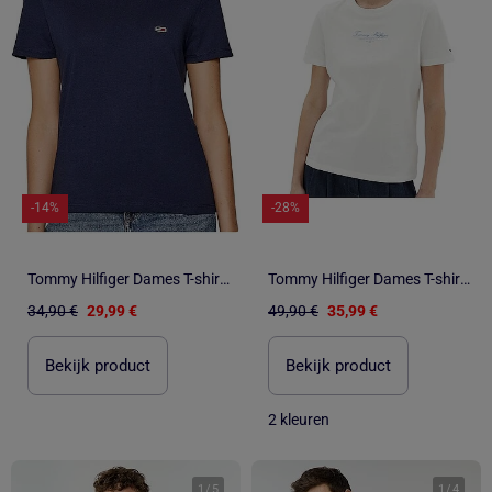
-14%
-28%
Tommy Hilfiger Dames T-shirt Regular Fit Marineblauw
Tommy Hilfiger Dames T-shirt Wit Regular Fit
34,90 €
29,99 €
49,90 €
35,99 €
Bekijk product
Bekijk product
2 kleuren
1
/
5
1
/
4