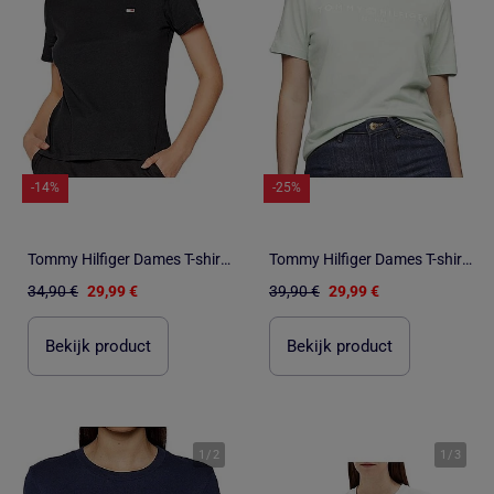
-14%
-25%
Tommy Hilfiger Dames T-shirt Regular Fit Marineblauw
Tommy Hilfiger Dames T-shirt Groen Regular Fit
34,90 €
29,99 €
39,90 €
29,99 €
Bekijk product
Bekijk product
1
/
2
1
/
3