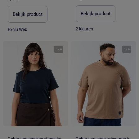
Bekijk product
Bekijk product
2 kleuren
Exclu Web
1
/
4
1
/
4
T-shirt van jerseystof met korte mouwen
T-shirt van jerseytricot met korte mouwen