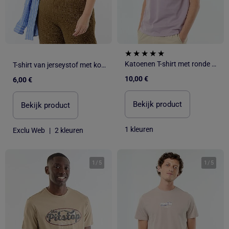
Katoenen T-shirt met ronde hals
T-shirt van jerseystof met korte mouwen
10,00 €
6,00 €
Bekijk product
Bekijk product
1 kleuren
Exclu Web
|
2 kleuren
1
/
5
1
/
5