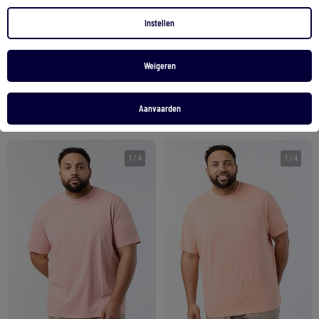
T-shirt van zuiver katoen
Katoenen T-shirt met ronde hals
Instellen
6,00 €
10,00 €
Weigeren
Bekijk product
Bekijk product
Aanvaarden
2 kleuren
2 kleuren
1
/
4
1
/
4