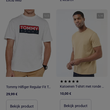
Exclu Web
1
/
2
1
/
4
Katoenen T-shirt met ronde hals
Tommy Hilfiger Regular Fit T-shirt Zwart voor Heren
10,00 €
29,99 €
Bekijk product
Bekijk product