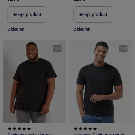
Bekijk product
Bekijk product
2 kleuren
2 kleuren
1
/
6
1
/
4
T-shirt van zuiver katoen
Katoenen T-shirt met ronde hals