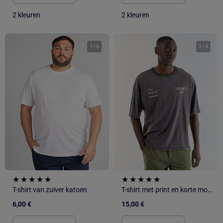
2 kleuren
2 kleuren
1
/
6
1
/
4
T-shirt van zuiver katoen
T-shirt met print en korte mouwen in vintage stijl
6,00 €
15,00 €