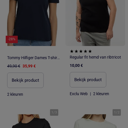
-28%
Regular fit hemd van ribtricot
Tommy Hilfiger Dames T-shirt Wit Regular Fit
10,00 €
49,90 €
35,99 €
Bekijk product
Bekijk product
Exclu Web
|
2 kleuren
2 kleuren
1
/
3
1
/
2