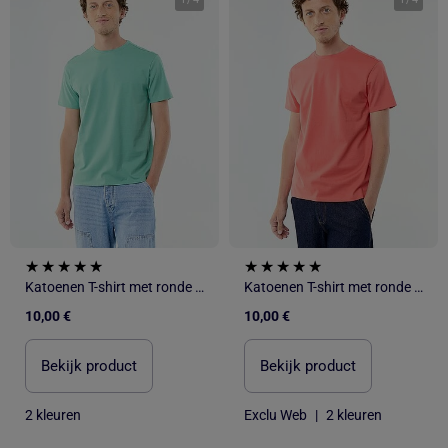
Katoenen T-shirt met ronde hals
Katoenen T-shirt met ronde hals
10,00 €
10,00 €
Bekijk product
Bekijk product
2 kleuren
Exclu Web
|
2 kleuren