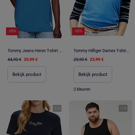
-20%
-20%
Tommy Jeans Heren T-shirt Groen Regular Fit
Tommy Hilfiger Dames T-shirt Blauw - Regular Fit
44,90 €
35,99 €
29,90 €
23,99 €
Bekijk product
Bekijk product
2 kleuren
1
/
2
1
/
3