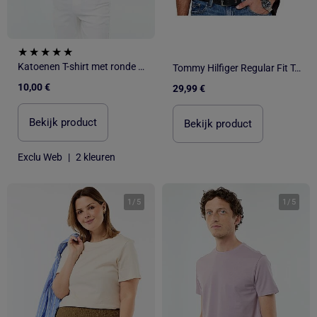
Katoenen T-shirt met ronde hals
Tommy Hilfiger Regular Fit T-shirt Zwart voor Heren
10,00 €
29,99 €
Bekijk product
Bekijk product
Exclu Web
|
2 kleuren
1
/
5
1
/
5