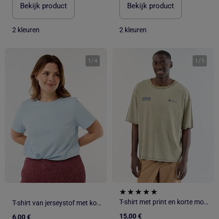
Bekijk product
Bekijk product
2 kleuren
2 kleuren
1
/
4
1
/
5
T-shirt met print en korte mouwen in vintage stijl
T-shirt van jerseystof met korte mouwen
15,00 €
6,00 €