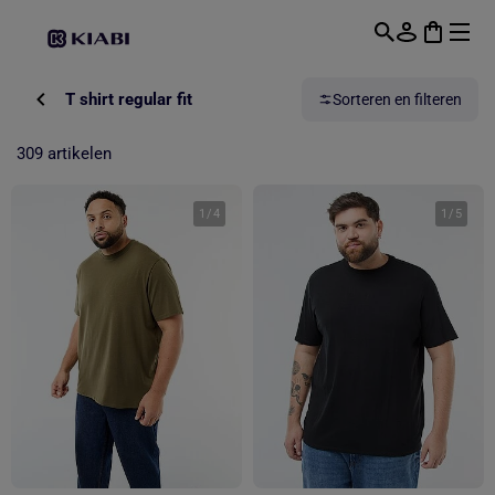
Overslaan naar hoofdinhoud
T shirt regular fit
Sorteren en filteren
309 artikelen
1
/
4
1
/
5