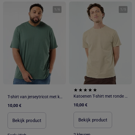
1
/
6
1
/
5
Katoenen T-shirt met ronde hals
T-shirt van jerseytricot met korte mouwen
10,00 €
10,00 €
Bekijk product
Bekijk product
2 kleuren