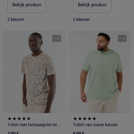
Bekijk product
Bekijk product
2 kleuren
2 kleuren
1
/
5
1
/
5
T-shirt met fantasieprint en korte mouwen
T-shirt van zuiver katoen
7,00 €
6,00 €