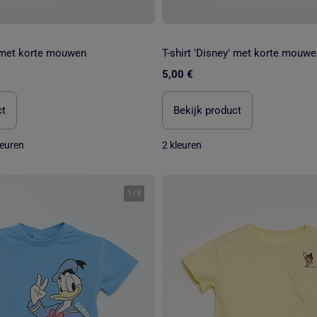
' met korte mouwen
T-shirt 'Disney' met korte mouw
5,00 €
ct
Bekijk product
leuren
2 kleuren
1
/
3