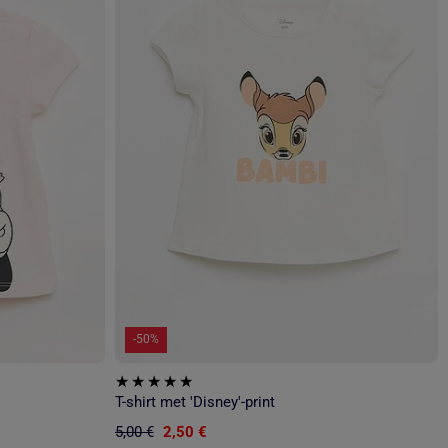
-50%
T-shirt met 'Disney'-print
5,00 €
2,50 €