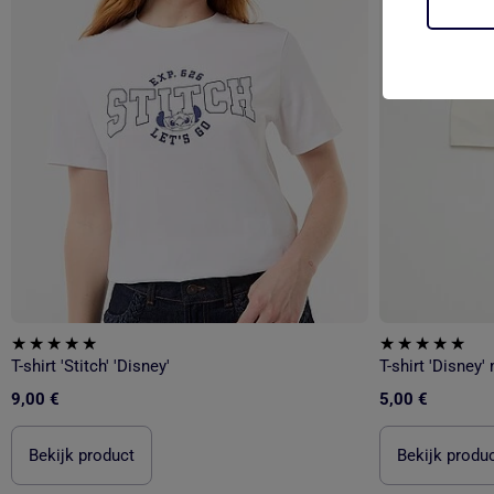
T-shirt 'Stitch' 'Disney'
T-shirt 'Disney
9,00 €
5,00 €
Bekijk product
Bekijk produ