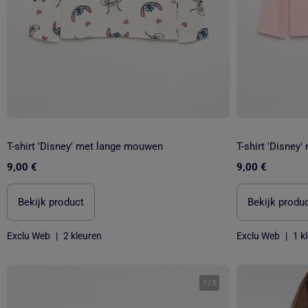
T-shirt 'Disney' met lange mouwen
T-shirt 'Disney
9,00 €
9,00 €
Bekijk product
Bekijk produ
Exclu Web
|
2 kleuren
Exclu Web
|
1 k
1
/
3