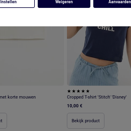
Instellen
Weigeren
Aanvaarden
' met korte mouwen
Cropped T-shirt 'Stitch' 'Disney'
10,00 €
ct
Bekijk product