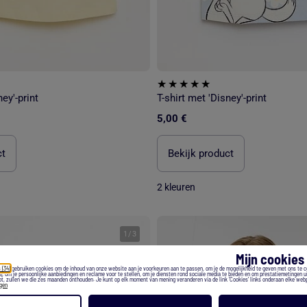
ney'-print
T-shirt met 'Disney'-print
5,00 €
ct
Bekijk product
2 kleuren
1
/
3
Mijn cookie
 (34)
gebruiken cookies om de inhoud van onze website aan je voorkeuren aan te passen, om je de mogelijkheid te geven met ons te 
), om je persoonlijke aanbiedingen en reclame voor te stellen, om je diensten rond sociale media te bieden en om prestatiemetingen ui
t, zullen we die zes maanden onthouden. Je kunt op elk moment van mening veranderen via de link 'Cookies' links onderaan elke web
egen