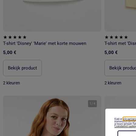
T-shirt 'Disney' 'Marie' met korte mouwen
T-shirt met 'Dis
5,00 €
5,00 €
Bekijk product
Bekijk produ
2 kleuren
2 kleuren
1
/
4
Kiabi en
zijn partners
klantenbeoordelingen
je keuze gemaakt heb
Cookiebeleid raadpl