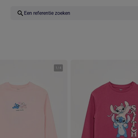
1
/
4