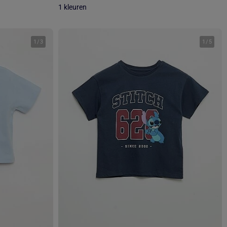
1 kleuren
1
/
3
1
/
5