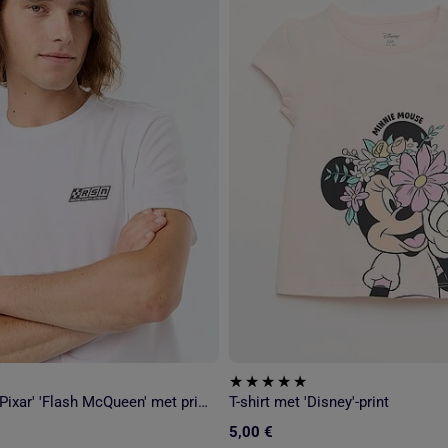
T-shirt 'Disney' 'Pixar' 'Flash McQueen' met print op voor- en achterzijde
T-shirt met 'Disney'-print
5,00 €