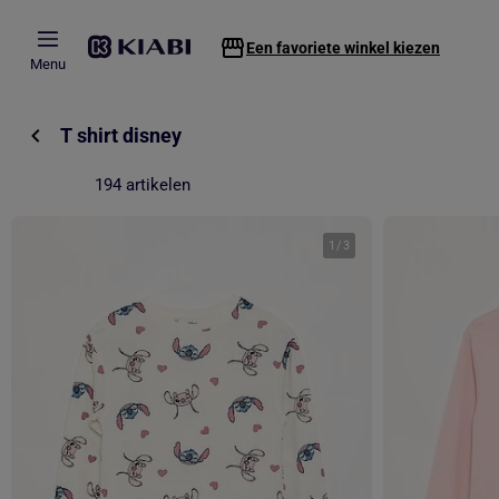
Overslaan naar hoofdinhoud
Een favoriete winkel kiezen
Menu
T shirt disney
194 artikelen
1
/
3