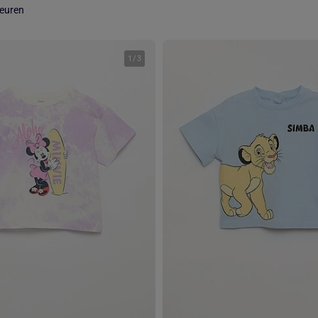
leuren
1
/
3