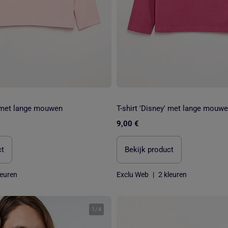
' met lange mouwen
T-shirt 'Disney' met lange mouw
9,00 €
ct
Bekijk product
leuren
Exclu Web
|
2 kleuren
1
/
4