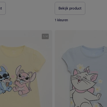
ct
Bekijk product
1 kleuren
1
/
4