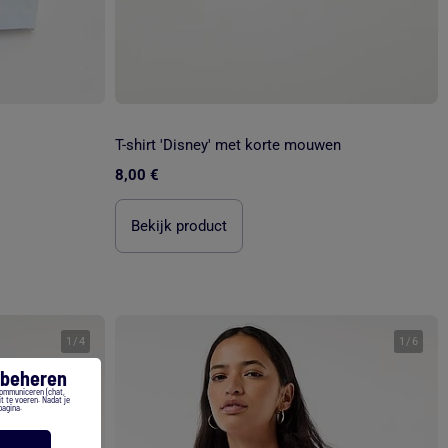
T-shirt 'Disney' met korte mouwen
8,00 €
Bekijk product
1
/
4
1
/
6
s beheren
communiceren (chat,
t te voeren. Nadat je
pagina.