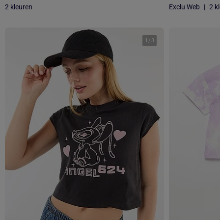
2 kleuren
Exclu Web
|
2 k
1
/
3