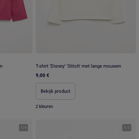
en
T-shirt 'Disney' 'Stitch' met lange mouwen
9,00 €
Bekijk product
2 kleuren
1
/
4
1
/
3