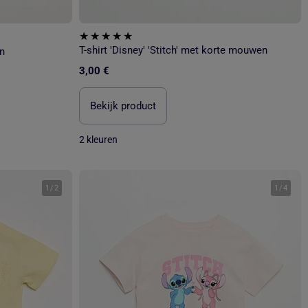
T-shirt 'Disney' 'Stitch' met korte mouwen
en
3,00 €
Bekijk product
2 kleuren
1
/
2
1
/
4