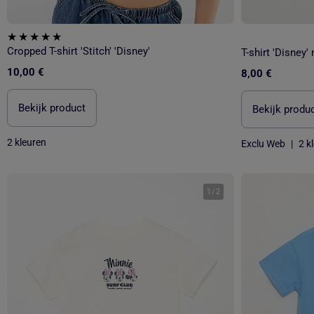
Cropped T-shirt 'Stitch' 'Disney'
T-shirt 'Disney
10,00 €
8,00 €
Bekijk product
Bekijk produ
2 kleuren
Exclu Web
|
2 k
1
/
2