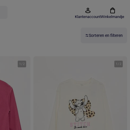
Klantenaccount
Winkelmandje
Sorteren en filteren
1
/
2
1
/
2