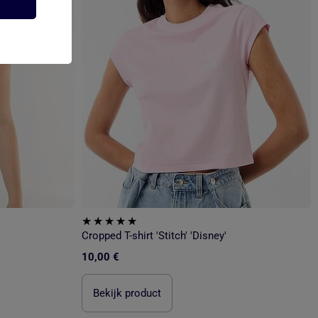
Cropped T-shirt 'Stitch' 'Disney'
10,00 €
Bekijk product