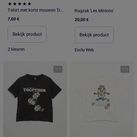
T-shirt met korte mouwen 'De Minions'
Rugzak 'Les Minions'
7,00 €
20,00 €
Bekijk product
Bekijk product
2 kleuren
Exclu Web
1
/
3
1
/
3