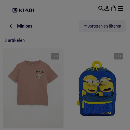
Overslaan naar hoofdinhoud
Minions
Sorteren en filteren
8 artikelen
1
/
3
1
/
4