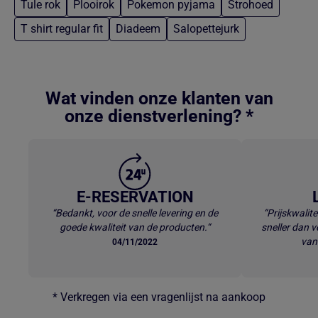
Tule rok
Plooirok
Pokemon pyjama
Strohoed
T shirt regular fit
Diadeem
Salopettejurk
Terug naar hoofdinhoud
Wat vinden onze klanten van
onze dienstverlening? *
E-RESERVATION
“Bedankt, voor de snelle levering en de
“Prijskwalite
goede kwaliteit van de producten.“
sneller dan v
van
04/11/2022
* Verkregen via een vragenlijst na aankoop