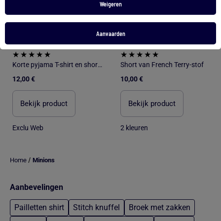
Weigeren
Aanvaarden
Korte pyjama T-shirt en short 'Minions' - 2-delig
Short van French Terry-stof
12,00 €
10,00 €
Bekijk product
Bekijk product
Exclu Web
2 kleuren
/
Home
Minions
Aanbevelingen
Pailletten shirt
Stitch knuffel
Broek met zakken