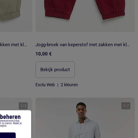
Jogg-broek van keperstof met zakken met klepje
Jogg-broek van keperstof met zakken met klepje
10,00 €
Bekijk product
Exclu Web
|
2 kleuren
1
/
3
1
/
7
s beheren
communiceren (chat,
t te voeren. Nadat je
pagina.