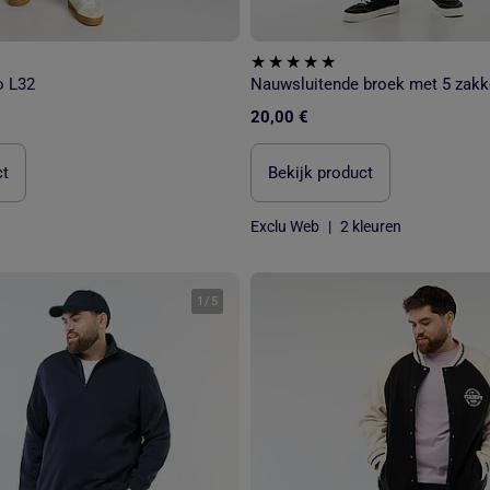
o L32
Nauwsluitende broek met 5 zakk
20,00 €
ct
Bekijk product
Exclu Web
|
2 kleuren
1
/
5