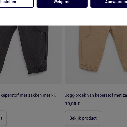
Instellen
Weigeren
Aanvaarden
Jogg-broek van keperstof met zakken met klepje
10,00 €
ct
Bekijk product