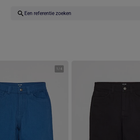
1
/
4