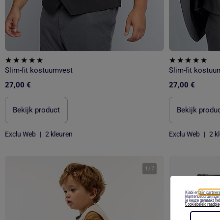
Slim-fit kostuumvest
Slim-fit kostuu
27,00 €
27,00 €
Bekijk product
Bekijk produ
Exclu Web
|
2 kleuren
Exclu Web
|
2 k
1
/
7
Kiabi en
zijn partners
klantenbeoordelingen
je keuze gemaakt heb
Cookiebeleid raadpl