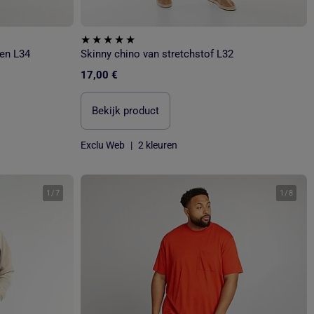
en L34
Skinny chino van stretchstof L32
17,00 €
Bekijk product
Exclu Web
|
2 kleuren
1
/
7
1
/
8