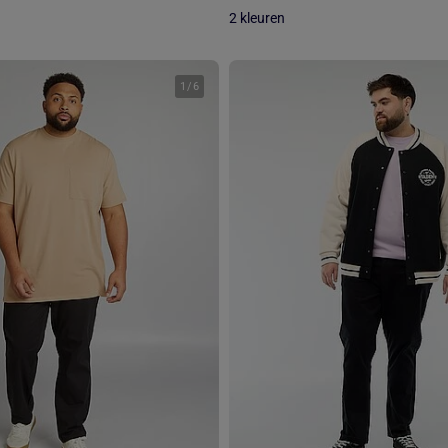
2 kleuren
1
/
6