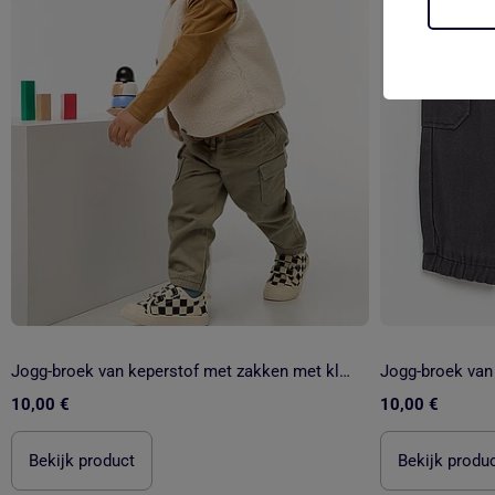
Jogg-broek van keperstof met zakken met klepje
10,00 €
10,00 €
Bekijk product
Bekijk produ