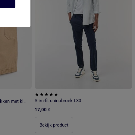
Slim-fit chinobroek L30
Jogg-broek van keperstof met zakken met klepje
17,00 €
Bekijk product