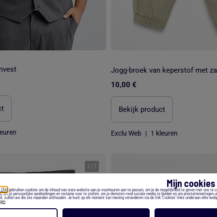
mvest
10,00 €
ct
Bekijk product
leuren
Exclu Web
|
1 kleuren
1
/
7
Mijn cookie
 (34)
gebruiken cookies om de inhoud van onze website aan je voorkeuren aan te passen, om je de mogelijkheid te geven met ons te 
), om je persoonlijke aanbiedingen en reclame voor te stellen, om je diensten rond sociale media te bieden en om prestatiemetingen ui
t, zullen we die zes maanden onthouden. Je kunt op elk moment van mening veranderen via de link 'Cookies' links onderaan elke web
egen