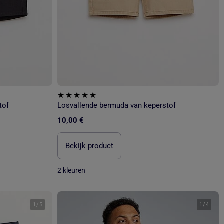
tof
Losvallende bermuda van keperstof
10,00 €
Bekijk product
2 kleuren
1
/
5
1
/
4