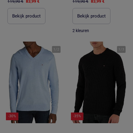
119,90 €
83,99 €
119,90 €
83,99 €
Bekijk product
Bekijk product
2 kleuren
1
/
2
1
/
3
-30%
-35%