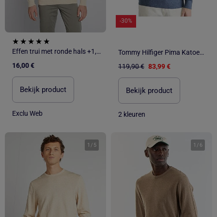
-30%
Effen trui met ronde hals +1,90m
Tommy Hilfiger Pima Katoenen Herentrui - Middernachtblauw
16,00 €
119,90 €
83,99 €
Bekijk product
Bekijk product
Exclu Web
2 kleuren
1
/
5
1
/
6