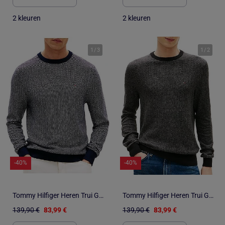
2 kleuren
2 kleuren
1
/
3
1
/
2
-40%
-40%
Tommy Hilfiger Heren Trui Grijs Pima Katoen
Tommy Hilfiger Heren Trui Grijs Pima Katoen
139,90 €
83,99 €
139,90 €
83,99 €