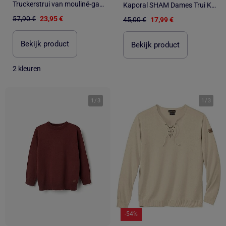
Truckerstrui van mouliné-garen - ATLAS FOR MEN
Kaporal SHAM Dames Trui Kaki
57,90 €
23,95 €
45,00 €
17,99 €
Bekijk product
Bekijk product
2 kleuren
1
/
3
1
/
3
-54%