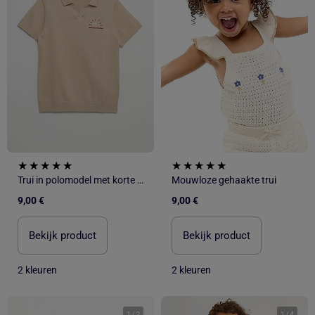
Trui in polomodel met korte mouwen
Mouwloze gehaakte trui
9,00 €
9,00 €
Bekijk product
Bekijk product
2 kleuren
2 kleuren
1
/
2
1
/
4