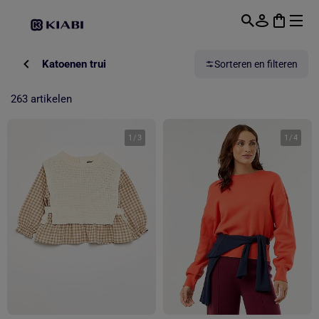
Overslaan naar hoofdinhoud
Katoenen trui
Sorteren en filteren
263 artikelen
1
/
3
1
/
4