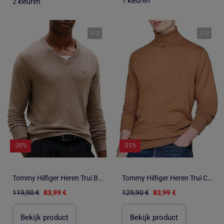
1 kleuren
2 kleuren
1
/
2
1
/
2
-30%
-35%
Tommy Hilfiger Heren Trui Bordeauxrood Pima Katoen MW0MW28047
Tommy Hilfiger Heren Trui Camel Pima Katoen
119,90 €
83,99 €
129,90 €
83,99 €
Bekijk product
Bekijk product