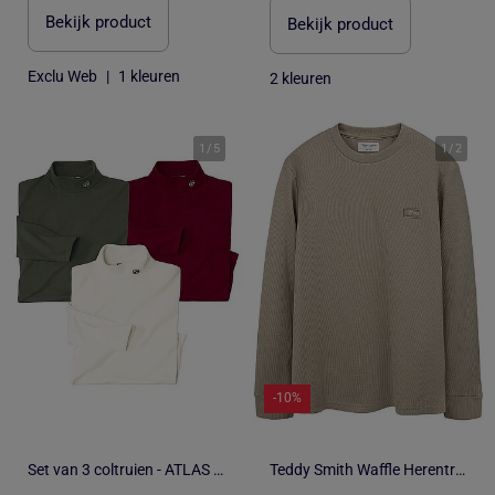
Bekijk product
Bekijk product
Exclu Web
|
1 kleuren
2 kleuren
1
/
5
1
/
2
-10%
Set van 3 coltruien - ATLAS FOR MEN
Teddy Smith Waffle Herentrui in Kaki