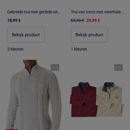
Gebreide trui met geribde uiteinden
Trui van tricot met veterhals - ATLAS FOR MEN
18,99 €
65,90 €
29,99 €
Bekijk product
Bekijk product
2 kleuren
1 kleuren
1
/
3
1
/
5