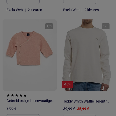
Exclu Web
|
2 kleuren
Exclu Web
|
2 kleuren
1
/
3
1
/
3
-10%
Gebreid truitje in eenvoudige ribbelsteek
Teddy Smith Waffle Herentrui in Kaki
9,00 €
39,99 €
35,99 €