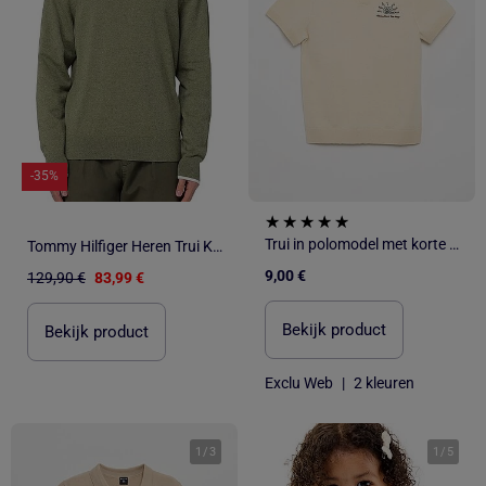
-35%
Trui in polomodel met korte mouwen
Tommy Hilfiger Heren Trui Kaki Biologisch Katoen
9,00 €
129,90 €
83,99 €
Bekijk product
Bekijk product
Exclu Web
|
2 kleuren
1
/
3
1
/
5