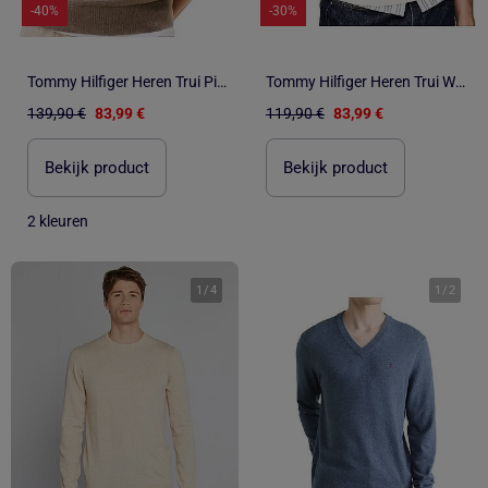
-40%
-30%
Tommy Hilfiger Heren Trui Pima Katoen Bruin
Tommy Hilfiger Heren Trui Wit Pima Katoen
139,90 €
83,99 €
119,90 €
83,99 €
Bekijk product
Bekijk product
2 kleuren
1
/
4
1
/
2