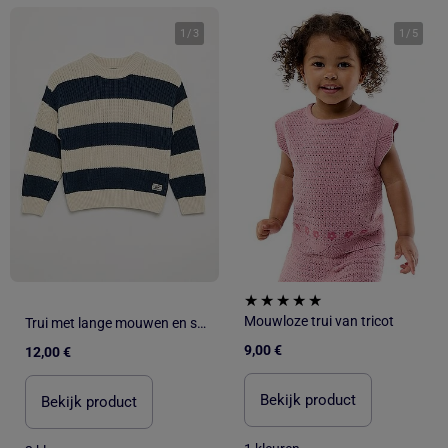
1
/
3
1
/
5
Mouwloze trui van tricot
Trui met lange mouwen en strepen
9,00 €
12,00 €
Bekijk product
Bekijk product