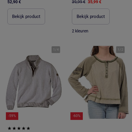
52,90 €
39,99 €
35,99 €
Bekijk product
Bekijk product
2 kleuren
1
/
4
1
/
2
-59%
-60%