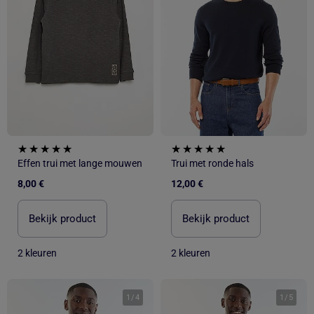
Effen trui met lange mouwen
Trui met ronde hals
8,00 €
12,00 €
Bekijk product
Bekijk product
2 kleuren
2 kleuren
1
/
4
1
/
5