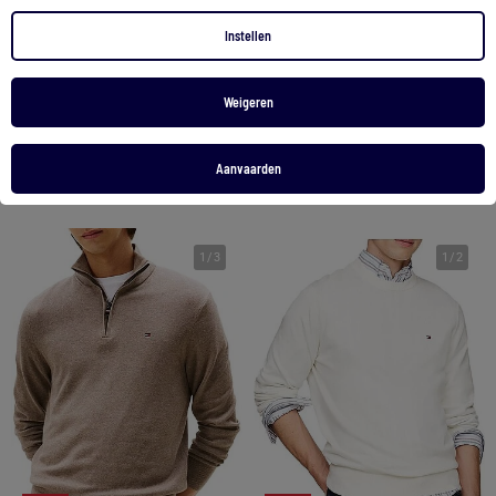
Instellen
Tommy Hilfiger Heren Trui Bordeauxrood Pima Katoen MW0MW28047
Tommy Hilfiger Heren Trui Zwart Pima Katoen MW0MW28046
119,90 €
83,99 €
119,90 €
83,99 €
Weigeren
Bekijk product
Bekijk product
Aanvaarden
2 kleuren
1
/
3
1
/
2