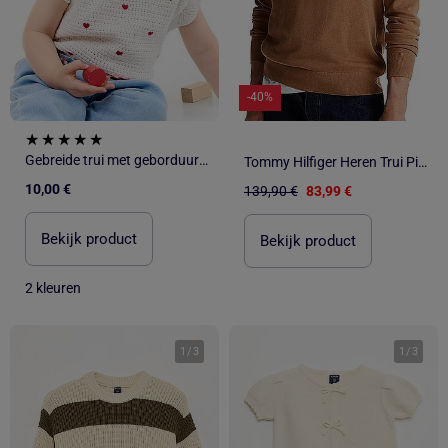
-40%
Gebreide trui met geborduurde hartjes
Tommy Hilfiger Heren Trui Pima Katoen Camel
10,00 €
139,90 €
83,99 €
Bekijk product
Bekijk product
2 kleuren
1
/
3
1
/
3