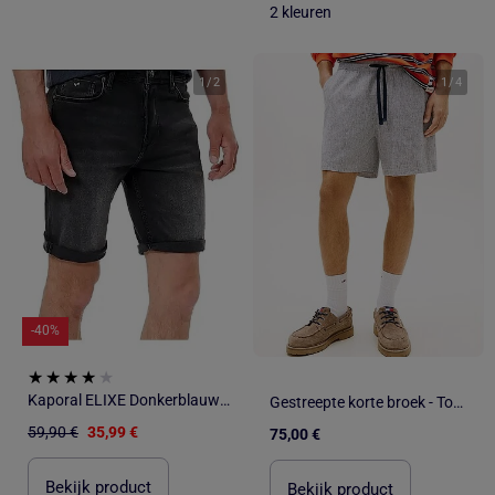
2 kleuren
1
/
2
1
/
4
-40%
Kaporal ELIXE Donkerblauwe Jeans Short voor Heren
Gestreepte korte broek - Tommy jeans
59,90 €
35,99 €
75,00 €
Bekijk product
Bekijk product