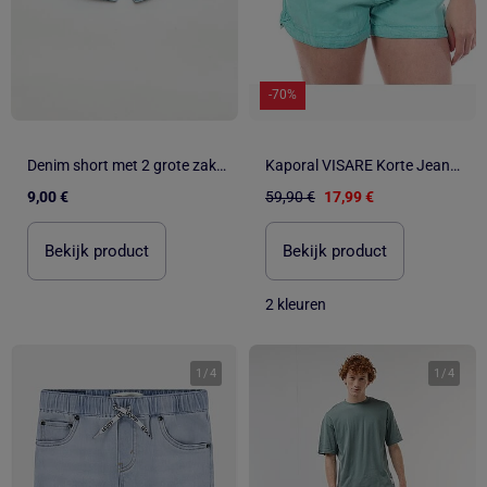
-70%
Denim short met 2 grote zakken
Kaporal VISARE Korte Jeansbroek Dames Blauw
9,00 €
59,90 €
17,99 €
Bekijk product
Bekijk product
2 kleuren
1
/
4
1
/
4