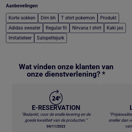
Aanbevelingen
Korte sokken
Dim bh
T shirt pokemon
Produkt
Adidas sweater
Regular fit
Nirvana t shirt
Kaki jas
Imitatieleer
Salopettejurk
Terug naar hoofdinhoud
Wat vinden onze klanten van
onze dienstverlening? *
E-RESERVATION
“Bedankt, voor de snelle levering en de
“Prijskwalite
goede kwaliteit van de producten.“
sneller dan v
van
04/11/2022