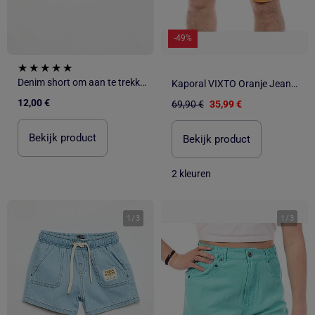
-49%
Denim short om aan te trekken
Kaporal VIXTO Oranje Jeans Short voor Heren
12,00 €
69,90 €
35,99 €
Bekijk product
Bekijk product
2 kleuren
1
/
3
1
/
3