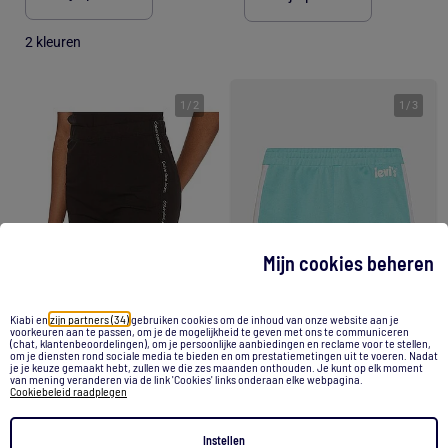
2 kleuren
1
/
2
1
/
3
Mijn cookies beheren
Kiabi en
zijn partners (34)
gebruiken cookies om de inhoud van onze website aan je
-30%
voorkeuren aan te passen, om je de mogelijkheid te geven met ons te communiceren
(chat, klantenbeoordelingen), om je persoonlijke aanbiedingen en reclame voor te stellen,
om je diensten rond sociale media te bieden en om prestatiemetingen uit te voeren. Nadat
je je keuze gemaakt hebt, zullen we die zes maanden onthouden. Je kunt op elk moment
van mening veranderen via de link 'Cookies' links onderaan elke webpagina.
Cookiebeleid raadplegen
Calvin Klein Jeans Dames Short Zwart J20J223137
Shorts met elastische tailleband - Levi's Kids
59,90 €
41,99 €
35,00 €
Instellen