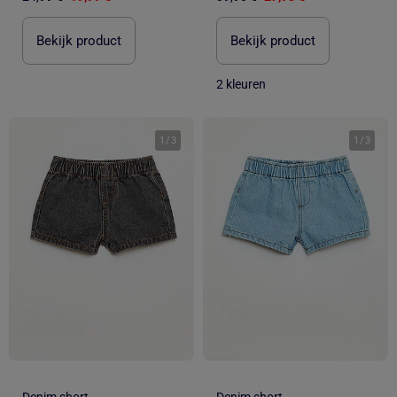
Bekijk product
Bekijk product
2 kleuren
1
/
3
1
/
3
Denim short
Denim short