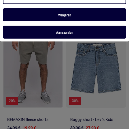
Bekijk product
Bekijk product
Weigeren
Aanvaarden
1
/
4
1
/
4
-20%
-30%
BEMAXIN fleece shorts
Baggy short - Levi's Kids
24,99 €
19,99 €
39,90 €
27,93 €