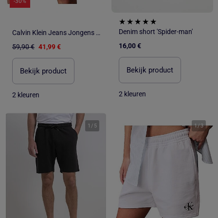
-30%
Denim short 'Spider-man'
Calvin Klein Jeans Jongens Short Grijs Monogram Relaxed Fit
16,00 €
59,90 €
41,99 €
Bekijk product
Bekijk product
2 kleuren
2 kleuren
1
/
5
1
/
3