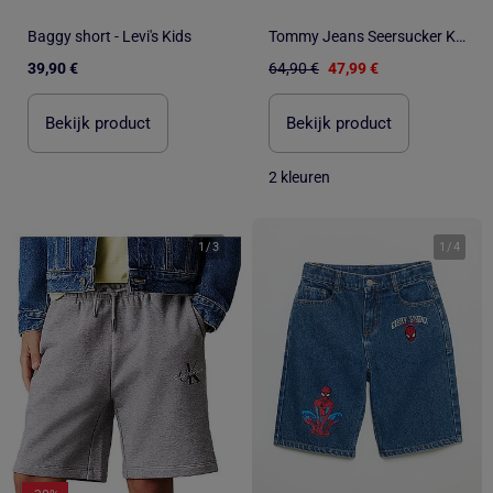
Baggy short - Levi's Kids
Tommy Jeans Seersucker Korte Broek voor Heren in Blauw
39,90 €
64,90 €
47,99 €
Bekijk product
Bekijk product
2 kleuren
1
/
3
1
/
4