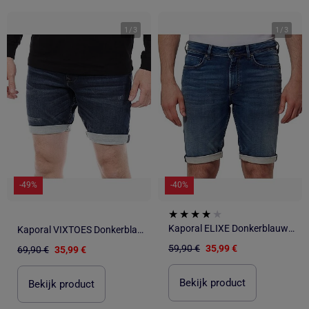
1
/
3
1
/
3
-49%
-40%
Kaporal ELIXE Donkerblauwe Jeans Short voor Heren
Kaporal VIXTOES Donkerblauwe Jeans Short voor Heren
59,90 €
35,99 €
69,90 €
35,99 €
Bekijk product
Bekijk product