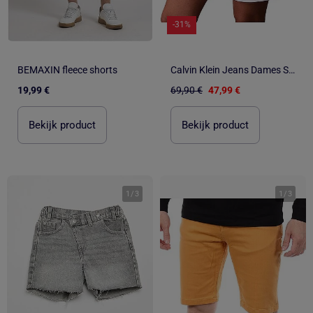
-31%
BEMAXIN fleece shorts
Calvin Klein Jeans Dames Short Monologo Wit
19,99 €
69,90 €
47,99 €
Bekijk product
Bekijk product
1
/
3
1
/
3