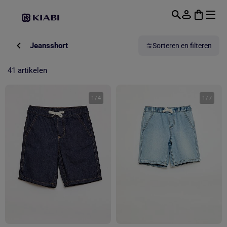
Overslaan naar hoofdinhoud
Jeansshort
Sorteren en filteren
41 artikelen
1
/
4
1
/
7