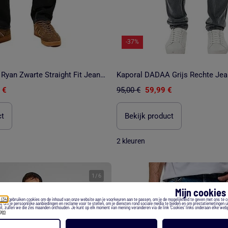
-37%
Tommy Hilfiger Ryan Zwarte Straight Fit Jeans voor Heren
Kaporal DADAA Grijs Rechte Jea
 €
95,00 €
59,99 €
ct
Bekijk product
2 kleuren
1
/
6
Mijn cookie
 (34)
gebruiken cookies om de inhoud van onze website aan je voorkeuren aan te passen, om je de mogelijkheid te geven met ons te 
), om je persoonlijke aanbiedingen en reclame voor te stellen, om je diensten rond sociale media te bieden en om prestatiemetingen ui
t, zullen we die zes maanden onthouden. Je kunt op elk moment van mening veranderen via de link 'Cookies' links onderaan elke web
egen