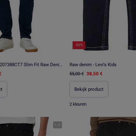
-30%
Pepe Jeans PM207388CT7 Slim Fit Raw Denim Jeans voor Heren
Raw denim - Levi's Kids
€
55,00 €
38,50 €
ct
Bekijk product
2 kleuren
1
/
3