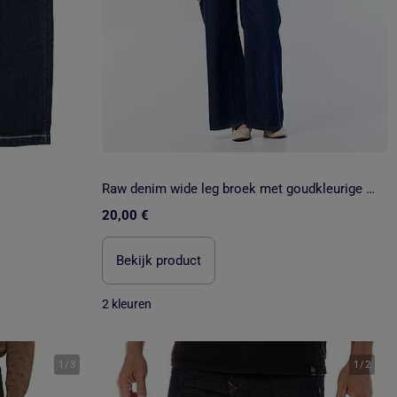
Raw denim wide leg broek met goudkleurige knopen
20,00 €
Bekijk product
2 kleuren
1
/
3
1
/
2