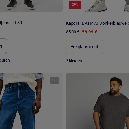
-29%
jeans - L30
85,00 €
59,99 €
ct
Bekijk product
leuren
2 kleuren
1
/
5