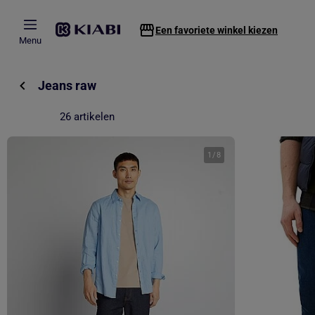
Overslaan naar hoofdinhoud
Een favoriete winkel kiezen
Menu
Jeans raw
26 artikelen
1
/
8