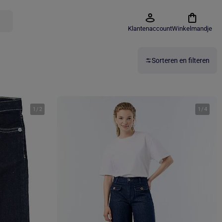
Klantenaccount
Winkelmandje
Sorteren en filteren
1
/
2
1
/
4