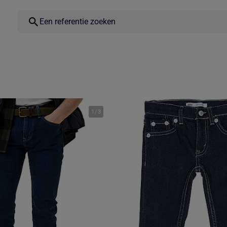
1
/
3