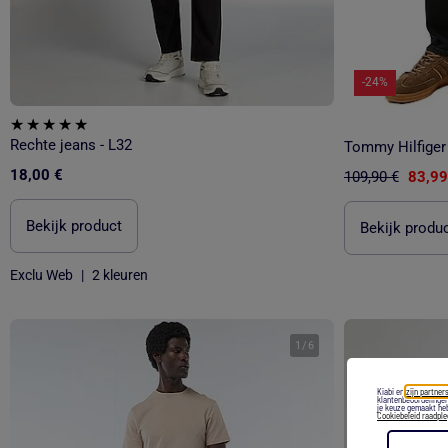
-24%
Rechte jeans - L32
18,00 €
109,90 €
83,99
Bekijk product
Bekijk produ
Exclu Web
|
2 kleuren
1
/
6
Kiabi en
zijn partners
klantenbeoordelingen
je keuze gemaakt heb
Cookiebeleid raadpl