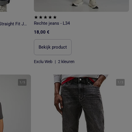
Rechte jeans - L34
Kaporal DATM7J Donkerblauwe Straight Fit Jeans voor Heren
18,00 €
Bekijk product
Exclu Web
|
2 kleuren
1
/
5
1
/
3