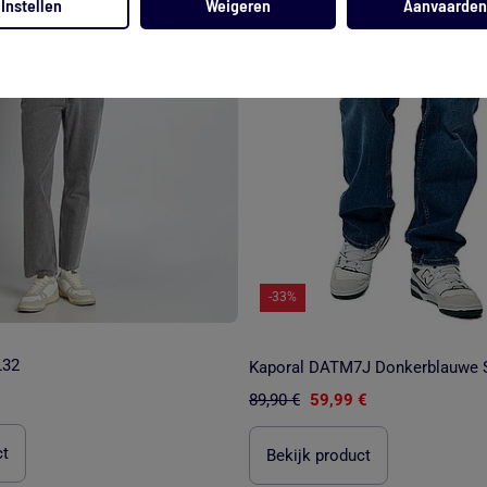
Instellen
Weigeren
Aanvaarden
-33%
L32
89,90 €
59,99 €
ct
Bekijk product