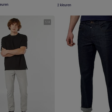
leuren
2 kleuren
1
/
4