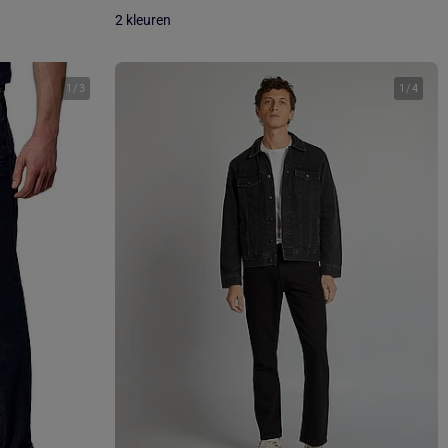
2 kleuren
1
/
3
1
/
4