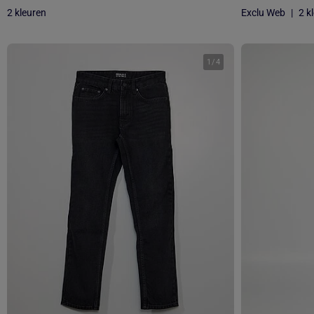
2 kleuren
Exclu Web
|
2 k
1
/
4