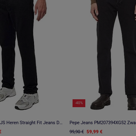
-40%
Kaporal DATM7JS Heren Straight Fit Jeans Donkerblauw
€
99,90 €
59,99 €