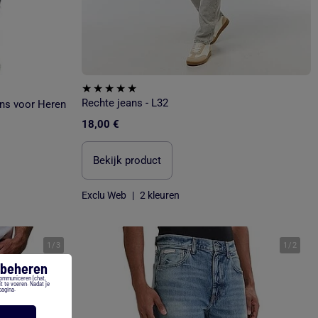
Rechte jeans - L32
ns voor Heren
18,00 €
Bekijk product
Exclu Web
|
2 kleuren
1
/
3
1
/
2
s beheren
communiceren (chat,
t te voeren. Nadat je
pagina.