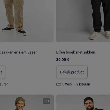
t zakken en riemlussen
Effen broek met zakken
30,00 €
ct
Bekijk product
leuren
Exclu Web
|
2 kleuren
1
/
4