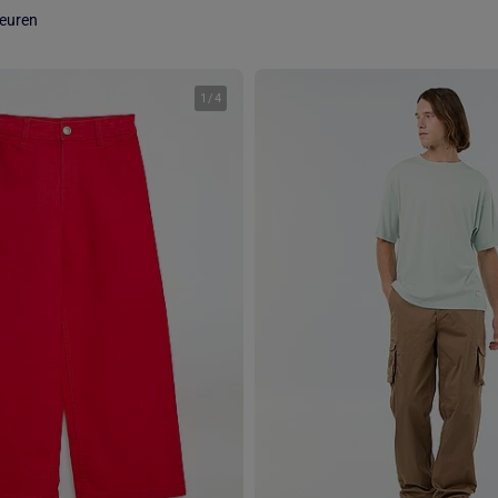
leuren
1
/
4