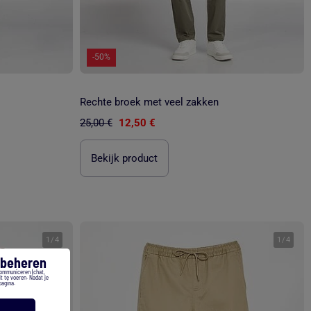
-50%
Rechte broek met veel zakken
25,00 €
12,50 €
Bekijk product
1
/
4
1
/
4
s beheren
communiceren (chat,
t te voeren. Nadat je
pagina.