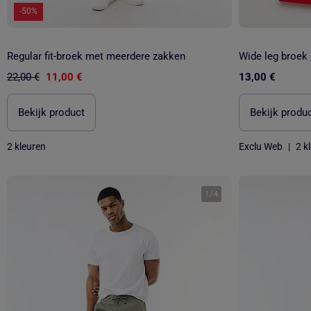
-50%
Regular fit-broek met meerdere zakken
Wide leg broek
22,00 €
11,00 €
13,00 €
Bekijk product
Bekijk produ
2 kleuren
Exclu Web
|
2 k
1
/
4