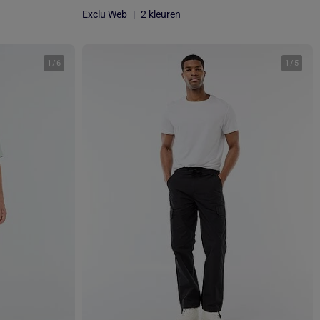
Exclu Web
|
2 kleuren
1
/
6
1
/
5