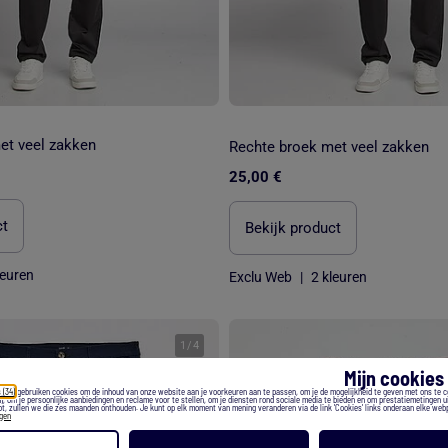
et veel zakken
Rechte broek met veel zakken
25,00 €
ct
Bekijk product
leuren
Exclu Web
|
2 kleuren
1
/
4
Mijn cookie
 (34)
gebruiken cookies om de inhoud van onze website aan je voorkeuren aan te passen, om je de mogelijkheid te geven met ons te 
), om je persoonlijke aanbiedingen en reclame voor te stellen, om je diensten rond sociale media te bieden en om prestatiemetingen ui
t, zullen we die zes maanden onthouden. Je kunt op elk moment van mening veranderen via de link 'Cookies' links onderaan elke web
egen