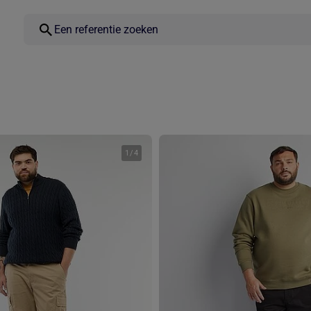
1
/
4