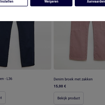
Instellen
Weigeren
Aanvaarden
en - L36
Denim broek met zakken
15,00 €
ct
Bekijk product