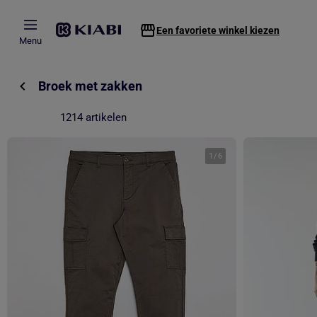
Overslaan naar hoofdinhoud
Een favoriete winkel kiezen
Menu
Broek met zakken
1214 artikelen
1
/
6