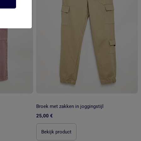
Broek met zakken in joggingstijl
25,00 €
Bekijk product