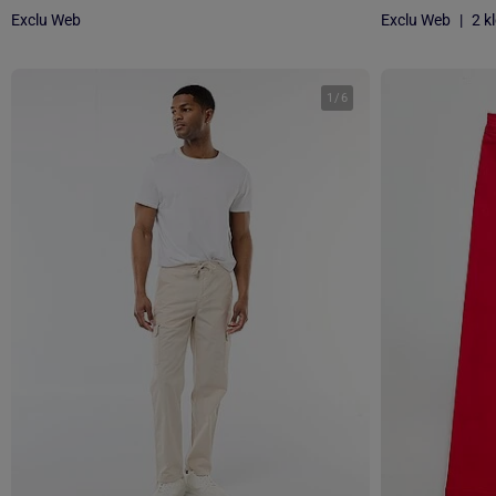
Exclu Web
Exclu Web
|
2 k
1
/
6