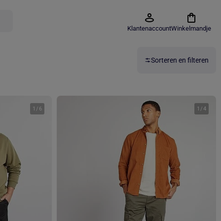
Klantenaccount
Winkelmandje
Sorteren en filteren
1
/
6
1
/
4