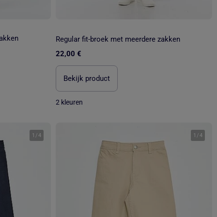
zakken
Regular fit-broek met meerdere zakken
22,00 €
Bekijk product
2 kleuren
1
/
4
1
/
4