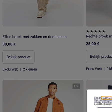
Rechte broek m
Effen broek met zakken en riemlussen
25,00 €
30,00 €
Bekijk produ
Bekijk product
Exclu Web
|
2 k
Exclu Web
|
2 kleuren
1
/
4
Kiabi en
zijn partners
klantenbeoordelingen
je keuze gemaakt heb
Cookiebeleid raadpl