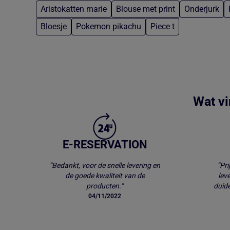
Aristokatten marie
Blouse met print
Onderjurk
Bloesje
Pokemon pikachu
Piece t
Terug naar hoofdinhoud
Wat vi
E-RESERVATION
“Bedankt, voor de snelle levering en
“Pri
de goede kwaliteit van de
lev
producten.“
duide
04/11/2022