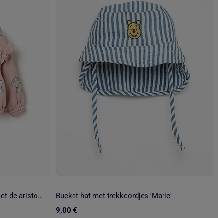
Geborsteld jack met capuchon met de aristokatten prints
Bucket hat met trekkoordjes 'Marie'
9,00 €