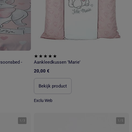
ersoonsbed -
Aankleedkussen 'Marie'
20,00 €
Bekijk product
Exclu Web
1
/
3
1
/
5