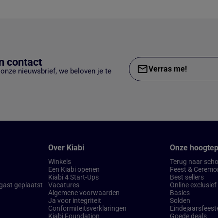
 contact
Verras me!
p onze nieuwsbrief, we beloven je te
Over Kiabi
Onze hoogte
Winkels
Terug naar scho
Een Kiabi openen
Feest & Ceremo
Kiabi 4 Start-Ups
Best sellers
 gast geplaatst
Vacatures
Online exclusief
Algemene voorwaarden
Basics
Ja voor integriteit
Solden
Conformiteitsverklaringen
Eindejaarsfeest
Kiabi Foundation
Goede deals