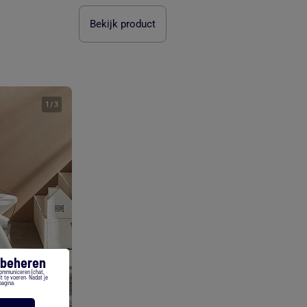
Bekijk product
1
/
3
s beheren
communiceren (chat,
t te voeren. Nadat je
pagina.