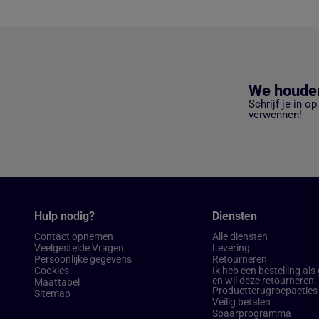
We houden
Schrijf je in o
verwennen!
Hulp nodig?
Diensten
Contact opnemen
Alle diensten
Veelgestelde Vragen
Levering
Persoonlijke gegevens
Retourneren
Cookies
Ik heb een bestelling als
en wil deze retourneren.
Maattabel
Productterugroepacties
Sitemap
Veilig betalen
Spaarprogramma