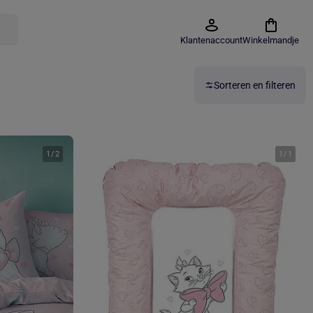
Klantenaccount
Winkelmandje
Sorteren en filteren
1
/
2
1
/
1