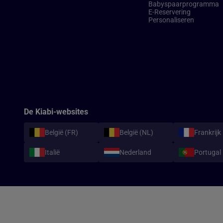
Babyspaarprogramma
E-Reservering​
Personaliseren
De Kiabi-websites
België (FR)
België (NL)
Frankrijk
Italië
Nederland
Portugal