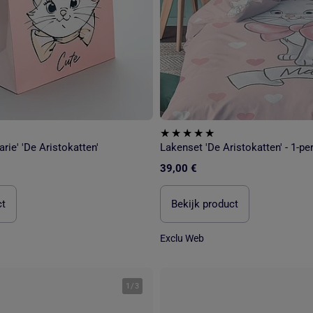
rie' 'De Aristokatten'
Lakenset 'De Aristokatten' - 1-p
39,00 €
ct
Bekijk product
Exclu Web
1
/
3