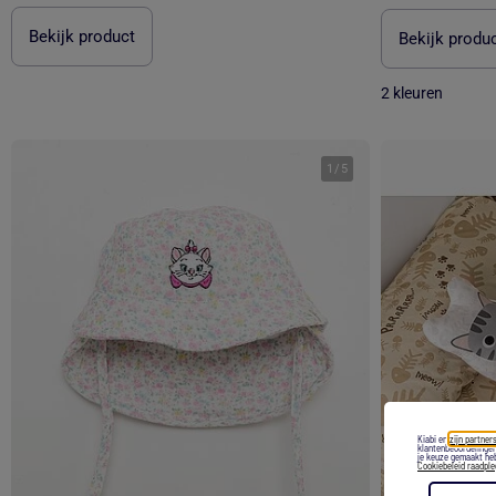
Bekijk product
Bekijk produ
2 kleuren
1
/
5
Kiabi en
zijn partners
klantenbeoordelingen
je keuze gemaakt heb
Cookiebeleid raadpl