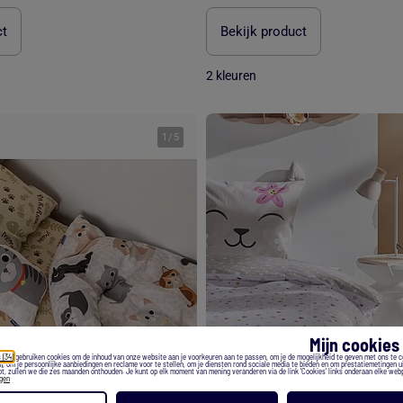
ct
Bekijk product
2 kleuren
1
/
5
Mijn cookie
 (34)
gebruiken cookies om de inhoud van onze website aan je voorkeuren aan te passen, om je de mogelijkheid te geven met ons te 
), om je persoonlijke aanbiedingen en reclame voor te stellen, om je diensten rond sociale media te bieden en om prestatiemetingen ui
t, zullen we die zes maanden onthouden. Je kunt op elk moment van mening veranderen via de link 'Cookies' links onderaan elke web
egen