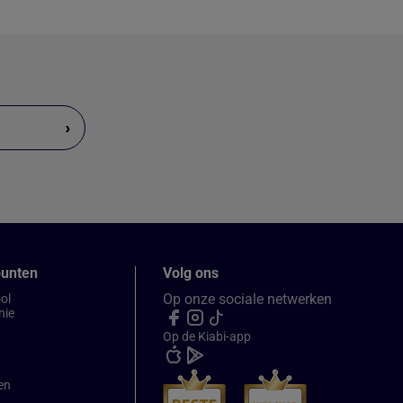
›
punten
Volg ons
Op onze sociale netwerken
ol
nie
Op de Kiabi-app
en