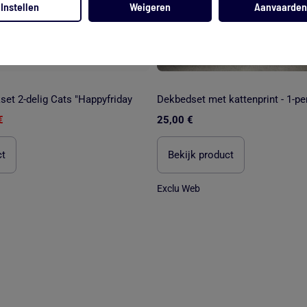
Instellen
Weigeren
Aanvaarden
et 2-delig Cats "Happyfriday
Dekbedset met kattenprint - 1-p
€
25,00 €
ct
Bekijk product
Exclu Web