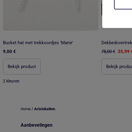
-54%
Bucket hat met trekkoordjes 'Marie'
Dekbedovertreks
9,00 €
78,00 €
35,99 
Bekijk product
Bekijk produ
2 kleuren
/
Home
Aristokatten
Aanbevelingen