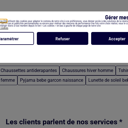
Gérer mes
res (34)
utilisent des cookies pour adapter le contenu de notre site à vos préférences, vous donner accès à des solutions de la relation
er des offres et publicités personnalisées ou encore pour réaliser des mesures de performance.Une fois votre choix réalisé, nous le 
hanger d’avis à tout moment depuis le lien « Les cookies » en bas à gauche de chaque page de notre site.
e cookies
Paramétrer
Refuser
Accepter
Chaussettes antiderapantes
Chaussures hiver homme
Tshi
s femme
Pyjama bebe garcon naissance
Lunette de soleil b
Les clients parlent de nos services *