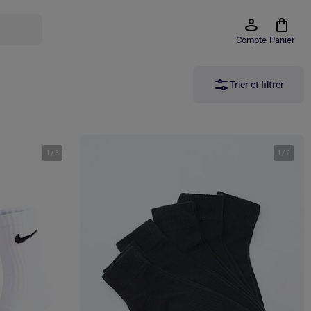
Compte
Panier
Trier et filtrer
1
/
3
1
/
2