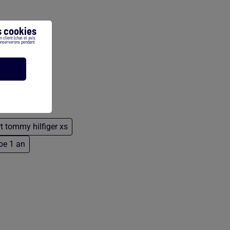
 cookies
 client (chat et avis
conserverons pendant
rt tommy hilfiger xs
ebe 1 an