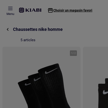
Passer au contenu principal
Choisir un magasin favori
Menu
Chaussettes nike homme
5 articles
1
/
2