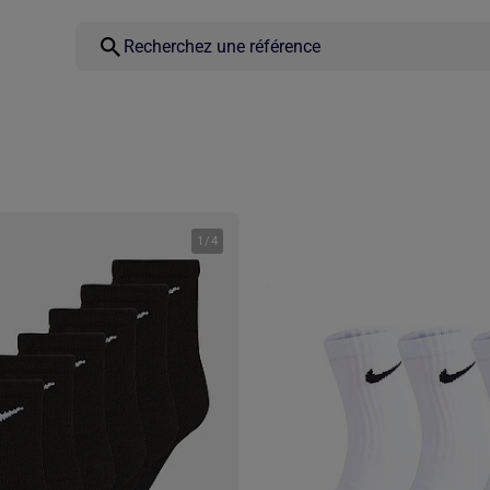
1
/
4