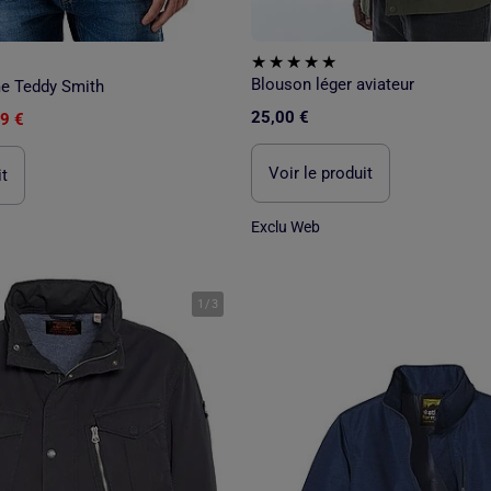
Blouson léger aviateur
 Teddy Smith
25,00 €
9 €
Voir le produit
it
Exclu Web
1
/
3