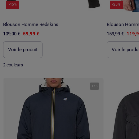
-45%
-25%
Blouson Homme Redskins
Blouson Homme
109,00 €
59,99 €
159,99 €
119,9
Voir le produit
Voir le produ
2 couleurs
1
/
5