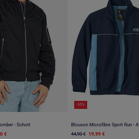
-55%
omber - Schott
0 €
44,90 €
19,99 €