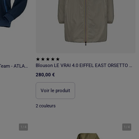
Blouson LE VRAI 4.0 EIFFEL EAST ORSETTO - K-Way
Blouson d’Été Microfibre Ocean Team - ATLAS FOR MEN
280,00 €
Voir le produit
2 couleurs
1
/
4
1
/
4