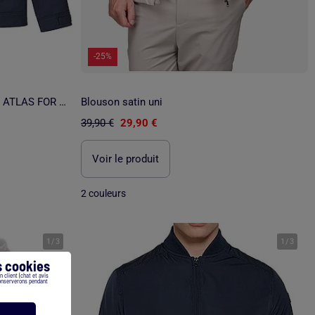
-25%
Le Blouson en Twill Exploration - ATLAS FOR MEN
Blouson satin uni
39,90 €
29,90 €
Voir le produit
2 couleurs
1
/
3
1
/
3
 cookies
 client (chat et avis
conserverons pendant