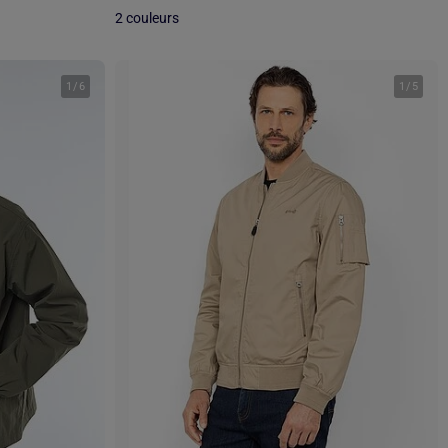
2 couleurs
1
/
6
1
/
5