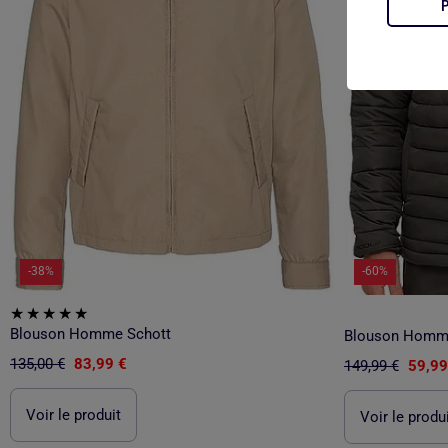
-38%
-60%
Blouson Homme Schott
Blouson Homme
135,00 €
83,99 €
149,99 €
59,99
Voir le produit
Voir le produ