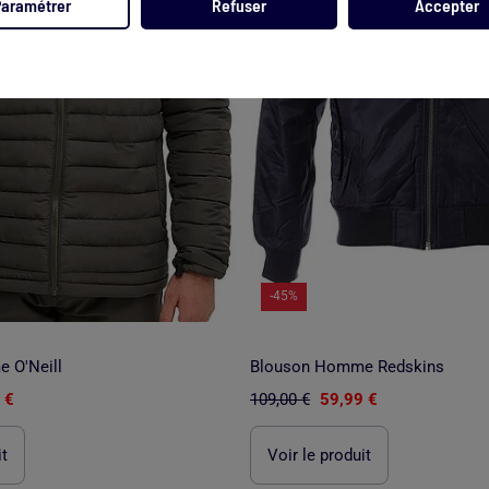
Paramétrer
Refuser
Accepter
-45%
 O'Neill
Blouson Homme Redskins
 €
109,00 €
59,99 €
it
Voir le produit