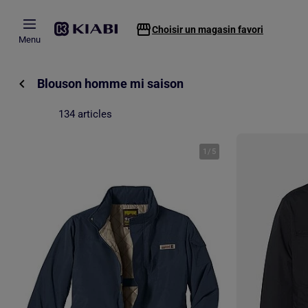
Passer au contenu principal
Choisir un magasin favori
Menu
Blouson homme mi saison
134 articles
1
/
5