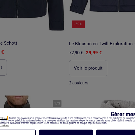
-59%
e Schott
 €
72,90 €
29,99 €
it
Voir le produit
2 couleurs
1
/
3
Gérer mes
res (34)
utilisent des cookies pour adapter le contenu de notre site à vos préférences, vous donner accès à des solutions de la relation
er des offres et publicités personnalisées ou encore pour réaliser des mesures de performance.Une fois votre choix réalisé, nous le 
hanger d’avis à tout moment depuis le lien « Les cookies » en bas à gauche de chaque page de notre site.
e cookies