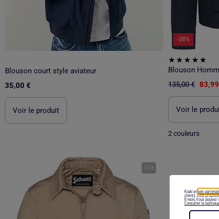
-38%
Blouson Homm
Blouson court style aviateur
135,00 €
83,99
35,00 €
Voir le produ
Voir le produit
2 couleurs
1
/
3
Kiabi et
ses partenai
client), vous propos
6 mois.Vous pouvez c
Consulter la politiqu