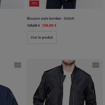
-20%
Blouson style bomber - Schott
125,00 €
100,00 €
Voir le produit
1
/
5
1
/
5