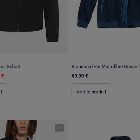
 - Schott
 €
69,90 €
it
Voir le produit
1
/
5