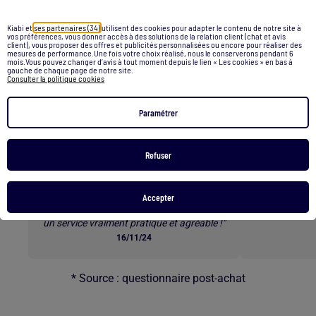
Retour au contenu principal
Kiabi et
ses partenaires (34)
utilisent des cookies pour adapter le contenu de notre site à
vos préférences, vous donner accès à des solutions de la relation client (chat et avis
client), vous proposer des offres et publicités personnalisées ou encore pour réaliser des
mesures de performance.Une fois votre choix réalisé, nous le conserverons pendant 6
mois.Vous pouvez changer d’avis à tout moment depuis le lien « Les cookies » en bas à
Les clients parlent de nos
gauche de chaque page de notre site.
Consulter la politique cookies
services *
Paramétrer
Refuser
E-RÉSERVATION
L
"Commander les tailles qu’on veut à
« Superbes b
l’avance et ensuite venir les essayer en
rapide e
Accepter
magasin est une excellente option. C’est
un service vraiment pratique et agréable !"
16/11/24
* Source : questionnaire post-achat