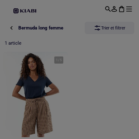
Passer au contenu principal
Bermuda long femme
Trier et filtrer
1 article
1
/
5