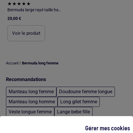
Bermuda large rayé taille haute
20,00 €
Voir le produit
/
Accueil
Bermuda long femme
Recommandations
Manteau long femme
Doudoune femme longue
Manteau long homme
Long gilet femme
Veste longue femme
Lange bebe fille
Manteau kaki kaporal
Nappe pour anniversaire
Gérer mes cookies
Short de bain femme
Baskets calvin klein blanche