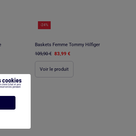
-24%
e
Baskets Femme Tommy Hilfiger
109,90 €
83,99 €
Voir le produit
 cookies
 client (chat et avis
conserverons pendant
1
/
5