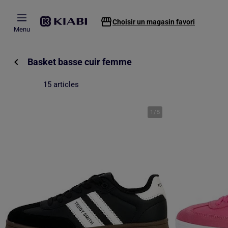
Passer au contenu principal
Choisir un magasin favori
Menu
Basket basse cuir femme
15 articles
1
/
5