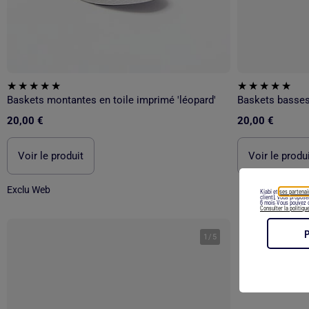
Baskets montantes en toile imprimé 'léopard'
Baskets basse
20,00 €
20,00 €
Voir le produit
Voir le produ
Exclu Web
Kiabi et
ses partenai
client), vous propos
6 mois.Vous pouvez c
Consulter la politiqu
1
/
5