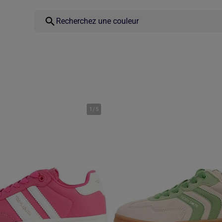
1
/
5