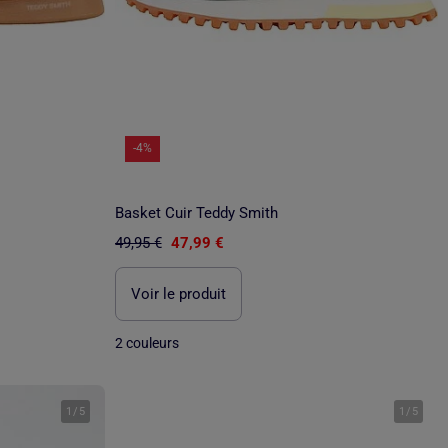
-4%
Basket Cuir Teddy Smith
49,95 €
47,99 €
Voir le produit
2 couleurs
1
/
5
1
/
5