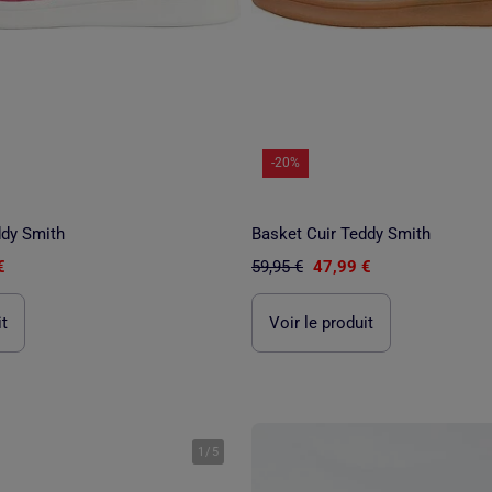
-20%
ddy Smith
Basket Cuir Teddy Smith
€
59,95 €
47,99 €
it
Voir le produit
1
/
5