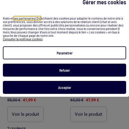
Gérer mes cookies
1
/
4
1
/
4
Kiabi et
ses partenaires (34)
utilisent des cookies pour adapter le contenu de notre site à
vos préférences, vous donner accès à des solutions de la relation client (chat et avis
client), vous proposer des offres et publicités personnalisées ou encore pour réaliser des
mesures de performance.Une fois votre choix réalisé, nous le conserverons pendant 6
mois.Vous pouvez changer d’avis à tout moment depuis le lien « Les cookies » en bas à
gauche de chaque page de notre site.
Consulter la politique cookies
Paramétrer
Refuser
-24%
-26%
Accepter
Baskets Femme Kappa
Baskets Femme Reebok
55,00 €
41,99 €
65,00 €
47,99 €
Voir le produit
Voir le produit
2 couleurs