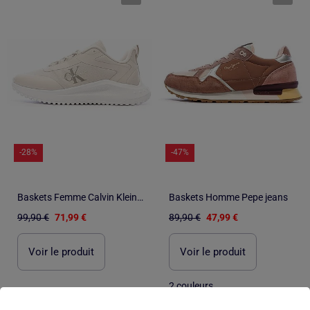
-28%
-47%
Baskets Femme Calvin Klein Jeans
Baskets Homme Pepe jeans
99,90 €
71,99 €
89,90 €
47,99 €
Voir le produit
Voir le produit
2 couleurs