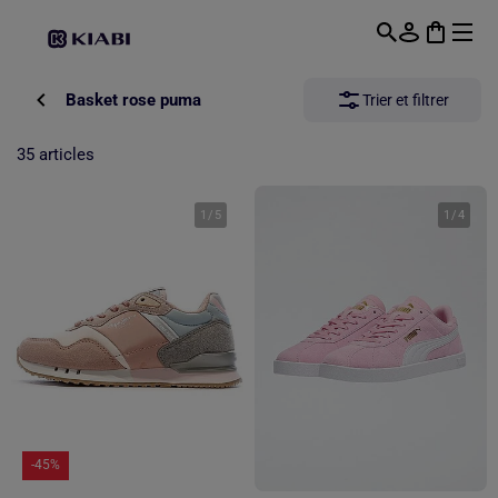
Passer au contenu principal
Basket rose puma
Trier et filtrer
35 articles
1
/
5
1
/
4
-45%