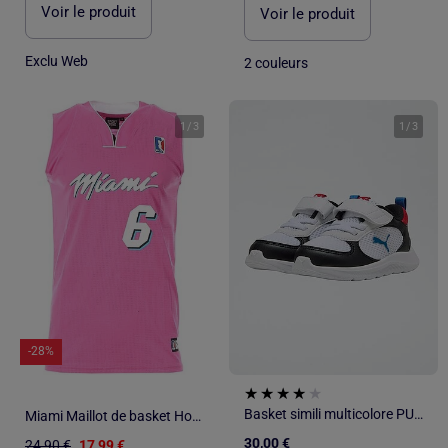
Voir le produit
Voir le produit
Exclu Web
2 couleurs
1
/
3
1
/
3
-28%
Basket simili multicolore PUMA
Miami Maillot de basket Homme Sport Zone Miami
30,00 €
24,90 €
17,99 €