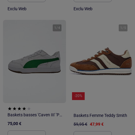
Exclu Web
Exclu Web
1
/
4
1
/
5
-20%
Baskets basses 'Caven III' 'Puma'
Baskets Femme Teddy Smith
75,00 €
59,95 €
47,99 €