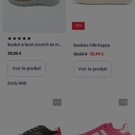
-28%
Basket à lacet scratch en mesh PUMA
Baskets Fille Kappa
30,00 €
50,00 €
35,99 €
Voir le produit
Voir le produit
Exclu Web
1
/
4
1
/
5