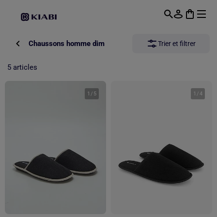
Passer au contenu principal
Chaussons homme dim
Trier et filtrer
5 articles
1
/
5
1
/
4