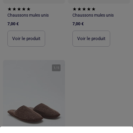
Chaussons mules unis
Chaussons mules unis
7,00 €
7,00 €
Voir le produit
Voir le produit
1
/
5