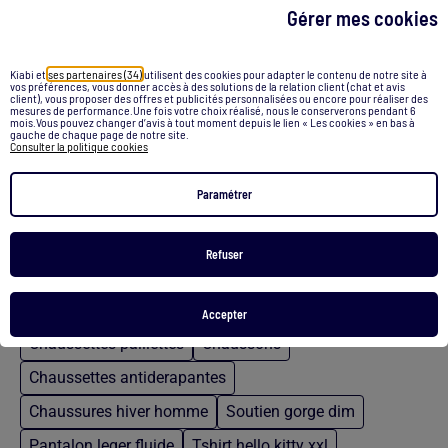
Gérer mes cookies
Chaussons mules
Kiabi et
ses partenaires (34)
utilisent des cookies pour adapter le contenu de notre site à
vos préférences, vous donner accès à des solutions de la relation client (chat et avis
7,00 €
client), vous proposer des offres et publicités personnalisées ou encore pour réaliser des
mesures de performance.Une fois votre choix réalisé, nous le conserverons pendant 6
mois.Vous pouvez changer d’avis à tout moment depuis le lien « Les cookies » en bas à
gauche de chaque page de notre site.
Voir le produit
Consulter la politique cookies
Paramétrer
/
Accueil
Chaussons homme dim
Refuser
Recommandations
Accepter
Chaussettes paillettes
Chaussons
Chaussettes antiderapantes
Chaussures hiver homme
Soutien gorge dim
Pantalon leger fluide
Tshirt hello kitty xxl