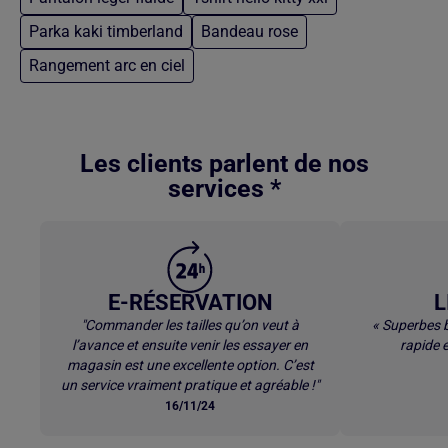
Parka kaki timberland
Bandeau rose
Rangement arc en ciel
Retour au contenu principal
Les clients parlent de nos
services *
E-RÉSERVATION
L
"Commander les tailles qu’on veut à
« Superbes b
l’avance et ensuite venir les essayer en
rapide e
magasin est une excellente option. C’est
un service vraiment pratique et agréable !"
16/11/24