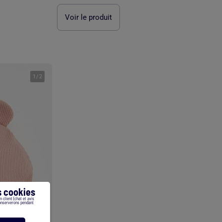
Voir le produit
1
/
2
 cookies
 client (chat et avis
conserverons pendant