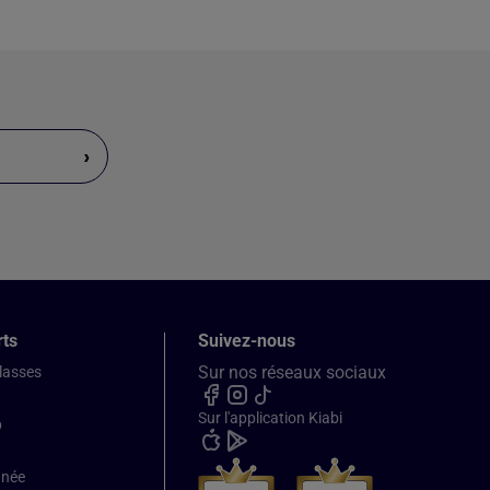
›
rts
Suivez-nous
Sur nos réseaux sociaux
classes
Sur l'application Kiabi
b
nnée