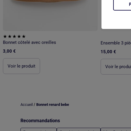
Bonnet côtelé avec oreilles
Ensemble 3 piè
3,00 €
15,00 €
Voir le produit
Voir le produ
/
Accueil
Bonnet renard bebe
Recommandations