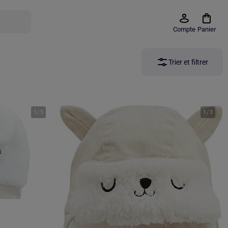
Compte
Panier
Trier et filtrer
1
/
5
1
/
3