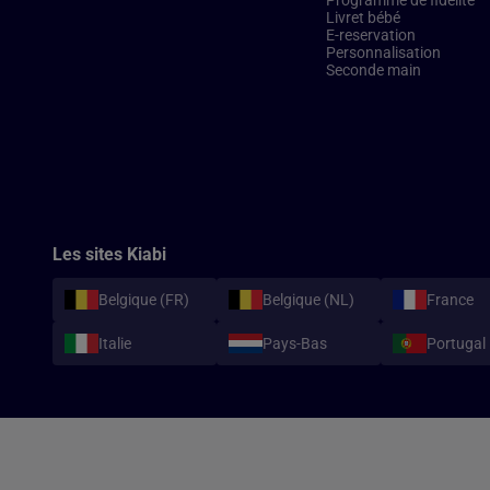
Programme de fidélité
Livret bébé
E-reservation
Personnalisation
Seconde main
Les sites Kiabi
Belgique (FR)
Belgique (NL)
France
Italie
Pays-Bas
Portugal