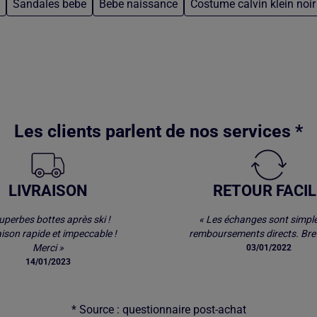
Sandales bebe
Bebe naissance
Costume calvin klein noir
Les clients parlent de nos services *
LIVRAISON
RETOUR FACIL
uperbes bottes après ski !
« Les échanges sont simple
aison rapide et impeccable !
remboursements directs. Bref
Merci »
03/01/2022
14/01/2023
* Source : questionnaire post-achat