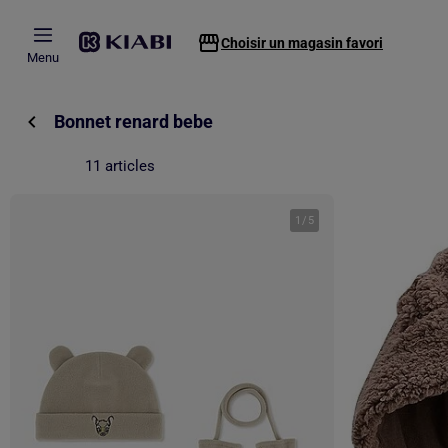
Passer au contenu principal
Choisir un magasin favori
Menu
Bonnet renard bebe
11 articles
1
/
5