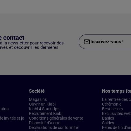
e contact
Inscrivez-vous !
 à la newsletter pour recevoir des
ves et découvrir les dernières
Société
Nos temps fo
Magasins
La rentrée des 
Ouvrir un Kiabi
Cérémonie
ation
Kiabi 4 Start-Ups
Best-sellers
Recrutement Kiabi
Exclusivités we
 invitée et je
Conditions générales de vente
Basics
Dispositif d’alerte
Soldes
Déclarations de conformité
Fêtes de fin d'a