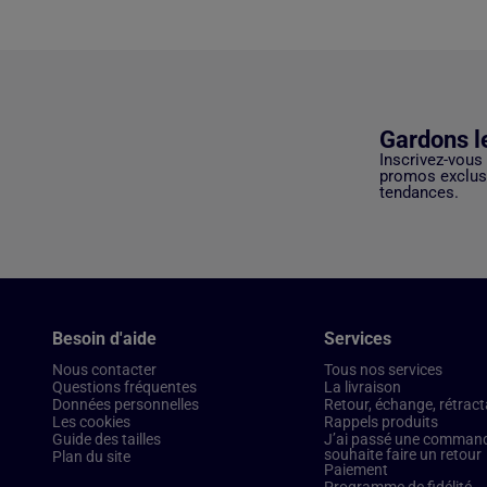
Gardons l
Inscrivez-vous
promos exclusi
tendances.
Besoin d'aide
Services
Nous contacter
Tous nos services
Questions fréquentes
La livraison
Données personnelles
Retour, échange, rétract
Les cookies
Rappels produits
Guide des tailles
J’ai passé une commande
souhaite faire un retour
Plan du site
Paiement