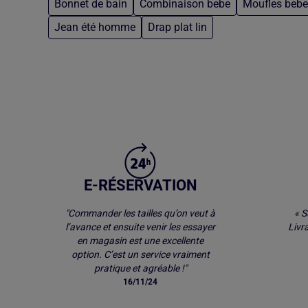
Bonnet de bain
Combinaison bebe
Moufles bebe
Jean été homme
Drap plat lin
Retour au contenu principal
E-RÉSERVATION
"Commander les tailles qu’on veut à
« S
l’avance et ensuite venir les essayer
Livr
en magasin est une excellente
option. C’est un service vraiment
pratique et agréable !"
16/11/24