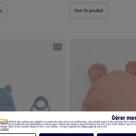
Voir le produit
it
1
/
5
Gérer mes
res (34)
utilisent des cookies pour adapter le contenu de notre site à vos préférences, vous donner accès à des solutions de la relation
er des offres et publicités personnalisées ou encore pour réaliser des mesures de performance.Une fois votre choix réalisé, nous le 
hanger d’avis à tout moment depuis le lien « Les cookies » en bas à gauche de chaque page de notre site.
e cookies