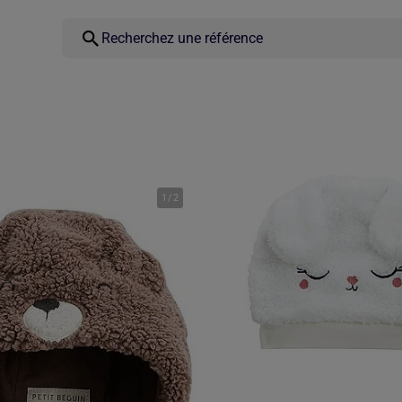
1
/
2