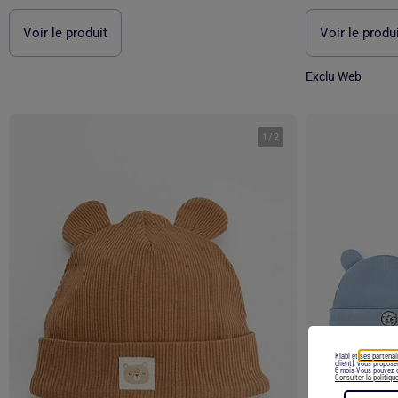
Voir le produit
Voir le produ
Exclu Web
1
/
2
Kiabi et
ses partenai
client), vous propos
6 mois.Vous pouvez c
Consulter la politiqu