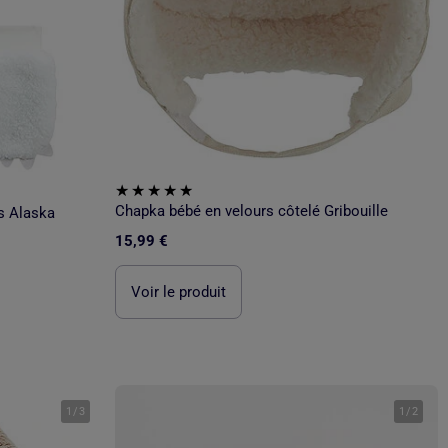
Chapka bébé en velours côtelé Gribouille
s Alaska
15,99 €
Voir le produit
1
/
3
1
/
2