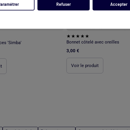
Paramétrer
Refuser
Accepter
Bonnet côtelé avec oreilles
ces 'Simba'
3,00 €
Voir le produit
it