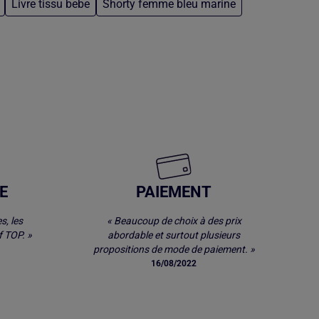
Livre tissu bebe
Shorty femme bleu marine
E
PAIEMENT
s, les
« Beaucoup de choix à des prix
 TOP. »
abordable et surtout plusieurs
propositions de mode de paiement. »
16/08/2022