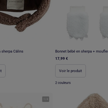
 sherpa Câlins
Bonnet bébé en sherpa + moufle
17,99 €
it
Voir le produit
2 couleurs
1
/
4