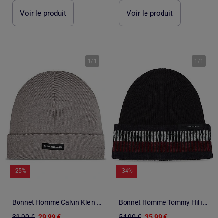
Voir le produit
Voir le produit
1
/
1
1
/
1
-25%
-34%
Bonnet Homme Calvin Klein Jeans
Bonnet Homme Tommy Hilfiger
39,90 €
29,99 €
54,90 €
35,99 €