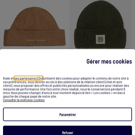
Gérer mes cookies
-40%
Kiabi et
ses partenaires (34)
utilisent des cookies pour adapter le contenu de notre site à
Bonnet Homme Tommy Hilfiger
Bonnet en maille - Kiabi
vos préférences, vous donner accès à des solutions de la relation client (chat et avis
client), vous proposer des offres et publicités personnalisées ou encore pour réaliser des
39,90 €
23,99 €
5,00 €
mesures de performance.Une fois votre choix réalisé, nous le conserverons pendant 6
mois.Vous pouvez changer d’avis à tout moment depuis le lien « Les cookies » en bas à
gauche de chaque page de notre site.
Consulter la politique cookies
Voir le produit
Voir le produit
Paramétrer
Refuser
1
/
1
1
/
2