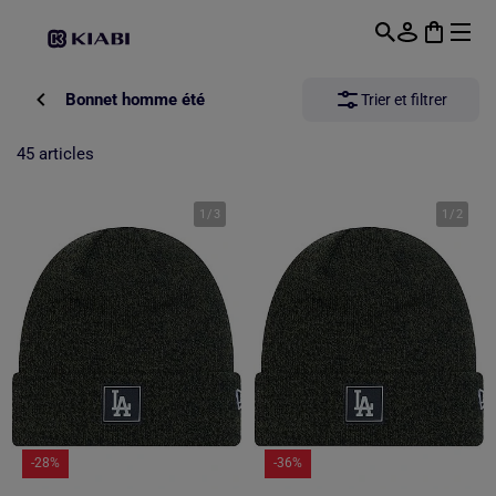
Passer au contenu principal
Bonnet homme été
Trier et filtrer
45 articles
1
/
3
1
/
2
-28%
-36%