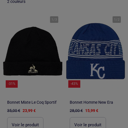
2 couleurs
1
/
3
1
/
2
-31%
-43%
Bonnet Mixte Le Coq Sportif
Bonnet Homme New Era
35,00 €
23,99 €
28,00 €
15,99 €
Voir le produit
Voir le produit