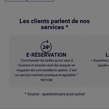
Retour au contenu principal
Les clients parlent de nos
services *
E-RÉSERVATION
L
"Commander les tailles qu’on veut à
« Superbes b
l’avance et ensuite venir les essayer en
rapide e
magasin est une excellente option. C’est
un service vraiment pratique et agréable !"
16/11/24
* Source : questionnaire post-achat