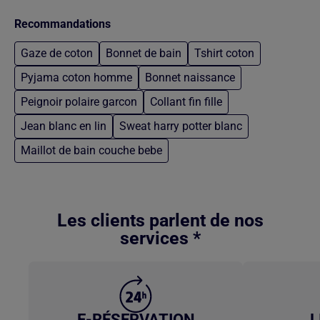
Recommandations
Gaze de coton
Bonnet de bain
Tshirt coton
Pyjama coton homme
Bonnet naissance
Peignoir polaire garcon
Collant fin fille
Jean blanc en lin
Sweat harry potter blanc
Maillot de bain couche bebe
Retour au contenu principal
Les clients parlent de nos
services *
E-RÉSERVATION
L