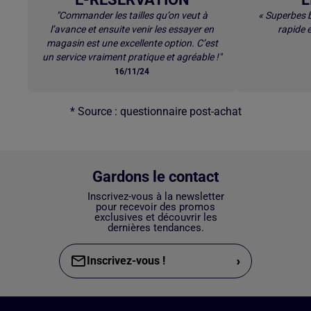
"Commander les tailles qu’on veut à
« Superbes b
l’avance et ensuite venir les essayer en
rapide e
magasin est une excellente option. C’est
un service vraiment pratique et agréable !"
16/11/24
* Source : questionnaire post-achat
Gardons le contact
Inscrivez-vous à la newsletter
pour recevoir des promos
exclusives et découvrir les
dernières tendances.
›
Inscrivez-vous !