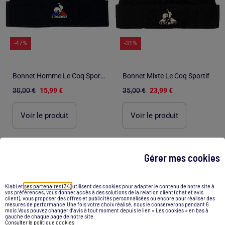
-47%
-31%
Bonnet Homme Le Coq Sportif
Bonnet Mixte Le Coq Sportif
30,00 €
15,99 €
35,00 €
23,99 €
Voir le produit
Voir le produit
Gérer mes cookies
1
/
3
1
/
1
Kiabi et
ses partenaires (34)
utilisent des cookies pour adapter le contenu de notre site à
vos préférences, vous donner accès à des solutions de la relation client (chat et avis
client), vous proposer des offres et publicités personnalisées ou encore pour réaliser des
mesures de performance.Une fois votre choix réalisé, nous le conserverons pendant 6
mois.Vous pouvez changer d’avis à tout moment depuis le lien « Les cookies » en bas à
gauche de chaque page de notre site.
Consulter la politique cookies