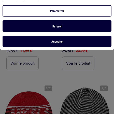
Paramétrer
Refuser
-60%
-20%
Accepter
Bonnet Homme O'Neill
Bonnet Homme Calvin Klein Jeans
29,99 €
11,99 €
29,90 €
23,99 €
Voir le produit
Voir le produit
1
/
2
1
/
3