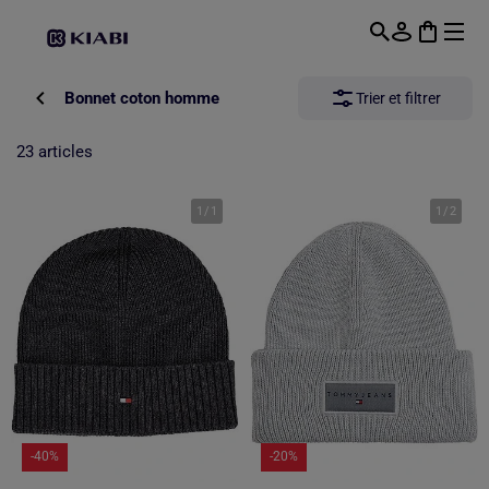
Passer au contenu principal
Bonnet coton homme
Trier et filtrer
23 articles
1
/
1
1
/
2
-40%
-20%