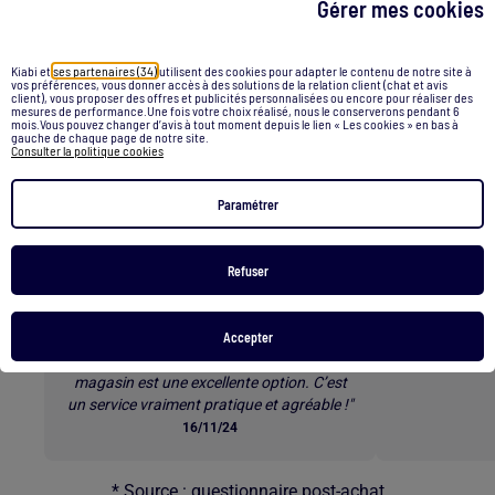
Gérer mes cookies
Soutien gorge transparent noir
Sac à main kaporal noir
Kiabi et
ses partenaires (34)
utilisent des cookies pour adapter le contenu de notre site à
vos préférences, vous donner accès à des solutions de la relation client (chat et avis
client), vous proposer des offres et publicités personnalisées ou encore pour réaliser des
Retour au contenu principal
mesures de performance.Une fois votre choix réalisé, nous le conserverons pendant 6
mois.Vous pouvez changer d’avis à tout moment depuis le lien « Les cookies » en bas à
gauche de chaque page de notre site.
Consulter la politique cookies
Les clients parlent de nos
services *
Paramétrer
Refuser
E-RÉSERVATION
L
Accepter
"Commander les tailles qu’on veut à
« Superbes b
l’avance et ensuite venir les essayer en
rapide e
magasin est une excellente option. C’est
un service vraiment pratique et agréable !"
16/11/24
* Source : questionnaire post-achat