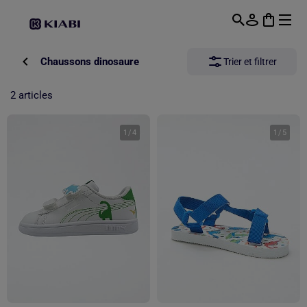
Passer au contenu principal
Chaussons dinosaure
Trier et filtrer
2 articles
1
/
4
1
/
5