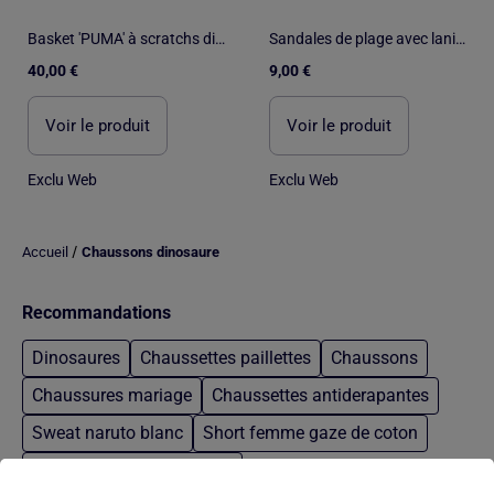
Basket 'PUMA' à scratchs dinosaures
Sandales de plage avec lanières en textile
40,00 €
9,00 €
Voir le produit
Voir le produit
Exclu Web
Exclu Web
/
Accueil
Chaussons dinosaure
Recommandations
Dinosaures
Chaussettes paillettes
Chaussons
Chaussures mariage
Chaussettes antiderapantes
Sweat naruto blanc
Short femme gaze de coton
Pantalon homme taille 28