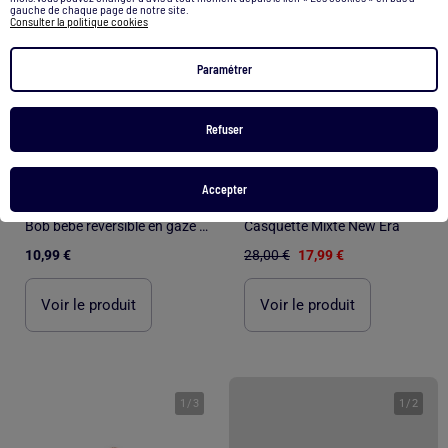
gauche de chaque page de notre site.
Consulter la politique cookies
Paramétrer
Refuser
-36%
Accepter
Bob bébé réversible en gaze de coton Bella Chica
Casquette Mixte New Era
10,99 €
28,00 €
17,99 €
Voir le produit
Voir le produit
1
/
3
1
/
2