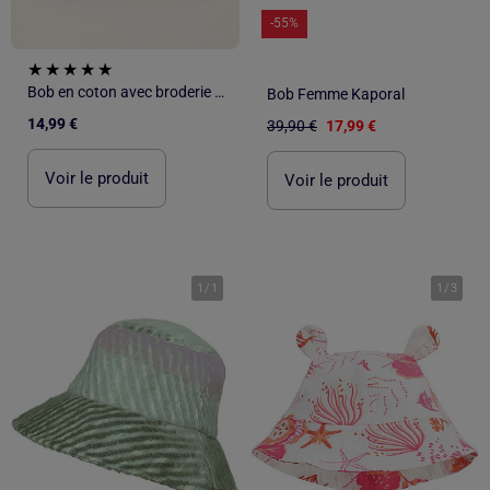
-55%
Bob en coton avec broderie anglaise
Bob Femme Kaporal
14,99 €
39,90 €
17,99 €
Voir le produit
Voir le produit
1
/
1
1
/
3