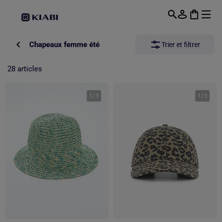
Passer au contenu principal
Chapeaux femme été
Trier et filtrer
28 articles
1
/
3
1
/
5