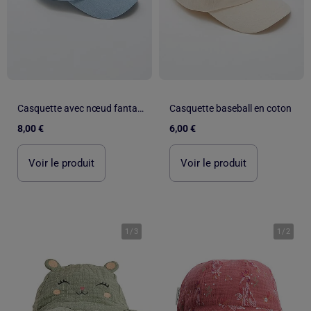
Casquette avec nœud fantaisie à la base
Casquette baseball en coton
8,00 €
6,00 €
Voir le produit
Voir le produit
1
/
3
1
/
2