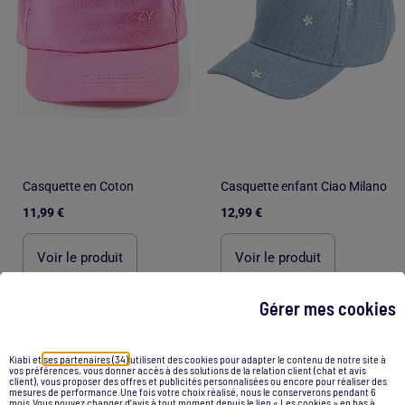
Casquette en Coton
Casquette enfant Ciao Milano
11,99 €
12,99 €
Voir le produit
Voir le produit
Gérer mes cookies
1
/
4
1
/
4
Kiabi et
ses partenaires (34)
utilisent des cookies pour adapter le contenu de notre site à
vos préférences, vous donner accès à des solutions de la relation client (chat et avis
client), vous proposer des offres et publicités personnalisées ou encore pour réaliser des
mesures de performance.Une fois votre choix réalisé, nous le conserverons pendant 6
mois.Vous pouvez changer d’avis à tout moment depuis le lien « Les cookies » en bas à