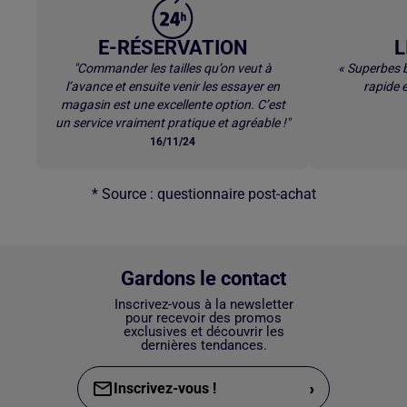
E-RÉSERVATION
L
"Commander les tailles qu’on veut à
« Superbes b
l’avance et ensuite venir les essayer en
rapide e
magasin est une excellente option. C’est
un service vraiment pratique et agréable !"
16/11/24
* Source : questionnaire post-achat
Gardons le contact
Inscrivez-vous à la newsletter
pour recevoir des promos
exclusives et découvrir les
dernières tendances.
›
Inscrivez-vous !