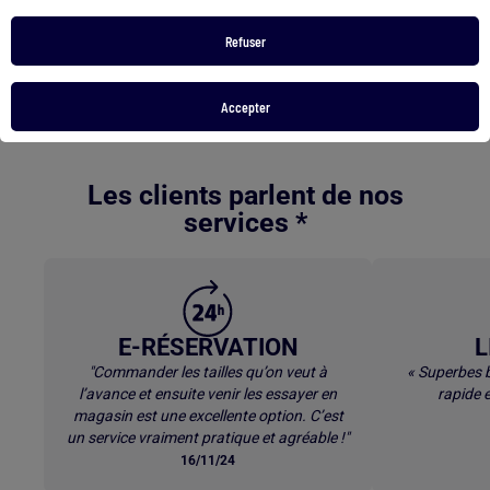
Blouson matelassee femme
Refuser
Pull col roule grande taille femme
Short noir tommy hilfiger
Tapis de bain 40 x 50
Accepter
Retour au contenu principal
Les clients parlent de nos
services *
E-RÉSERVATION
L
"Commander les tailles qu’on veut à
« Superbes b
l’avance et ensuite venir les essayer en
rapide e
magasin est une excellente option. C’est
un service vraiment pratique et agréable !"
16/11/24