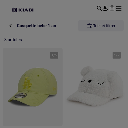
Passer au contenu principal
Casquette bebe 1 an
Trier et filtrer
3 articles
1
/
5
1
/
2