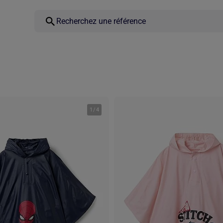
1
/
4