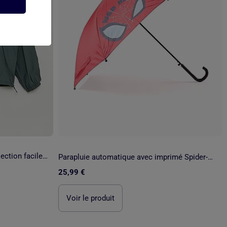
Blouson de pluie à capuche - collection facile à enfiler
Parapluie automatique avec imprimé Spider-Man
25,99 €
Voir le produit