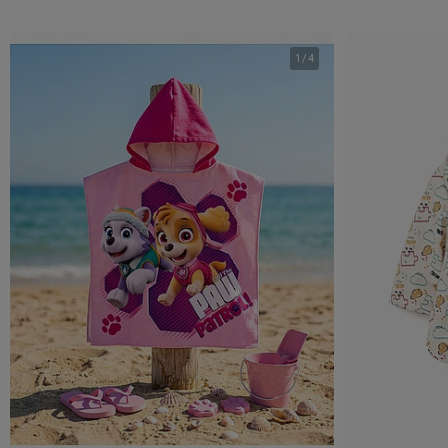
1
/
4