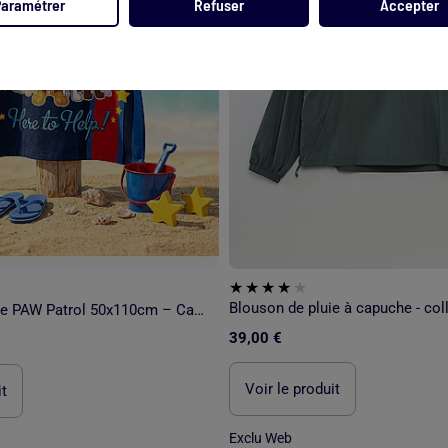
Paramétrer
Refuser
Accepter
Poncho de Plage PAW Patrol 50x110cm – Capuche – 100% Polyester
39,00 €
Voir le produit
it
Exclu Web