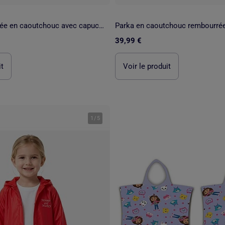
Parka rembourrée en caoutchouc avec capuche et imprimé
39,99 €
it
Voir le produit
1
/
5