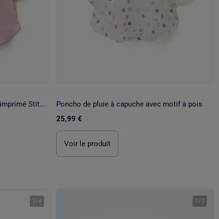
Poncho de pluie à capuche avec imprimé Stitch
Poncho de pluie à capuche avec motif à pois
25,99 €
Voir le produit
1
/
4
1
/
3