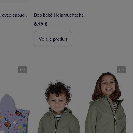
Parka en caoutchouc rembourrée avec capuche et poches
Bob bébé Holamuchacha
8,99 €
Voir le produit
1
/
3
1
/
5