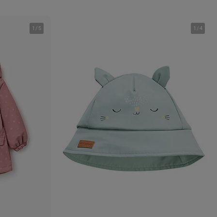
1
/
5
1
/
4