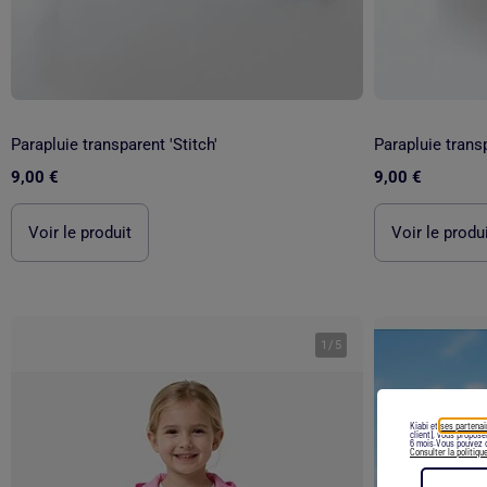
Parapluie transparent 'Stitch'
Parapluie transp
9,00 €
9,00 €
Voir le produit
Voir le produ
1
/
5
Kiabi et
ses partenai
client), vous propos
6 mois.Vous pouvez c
Consulter la politiqu