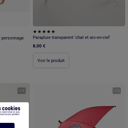
Parapluie transparent 'chat et arc-en-ciel'
n personnage
8,00 €
Voir le produit
1
/
6
1
/
4
 cookies
 client (chat et avis
conserverons pendant