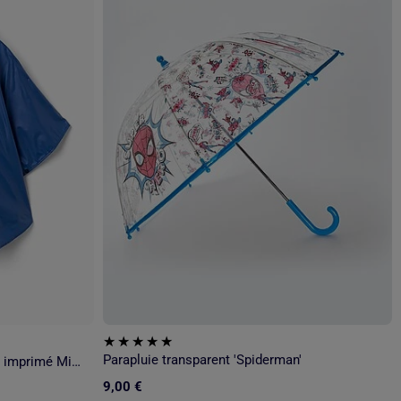
Parapluie transparent 'Spiderman'
Poncho de pluie avec capuche et imprimé Mickey
9,00 €