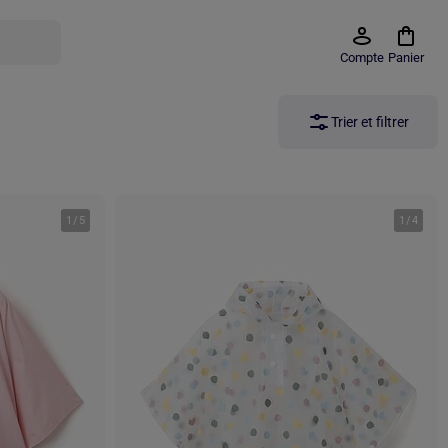
Compte
Panier
Trier et filtrer
1
/
5
1
/
4