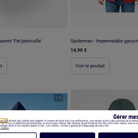
arent 'Pat'patrouille'
Spiderman - Imperméable garço
14,90 €
it
Voir le produit
1
/
3
Gérer mes
res (34)
utilisent des cookies pour adapter le contenu de notre site à vos préférences, vous donner accès à des solutions de la relation
er des offres et publicités personnalisées ou encore pour réaliser des mesures de performance.Une fois votre choix réalisé, nous le 
hanger d’avis à tout moment depuis le lien « Les cookies » en bas à gauche de chaque page de notre site.
e cookies