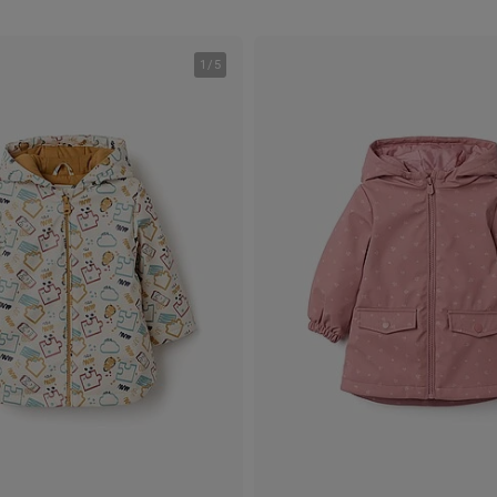
1
/
5