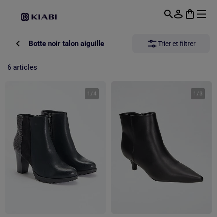
Passer au contenu principal
Botte noir talon aiguille
Trier et filtrer
6 articles
1
/
4
1
/
3