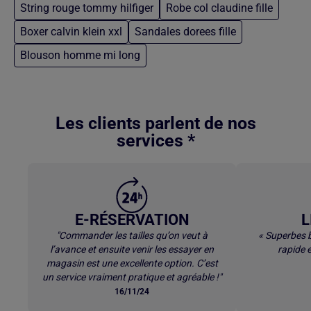
String rouge tommy hilfiger
Robe col claudine fille
Boxer calvin klein xxl
Sandales dorees fille
Blouson homme mi long
Retour au contenu principal
Les clients parlent de nos
services *
E-RÉSERVATION
L
"Commander les tailles qu’on veut à
« Superbes b
l’avance et ensuite venir les essayer en
rapide e
magasin est une excellente option. C’est
un service vraiment pratique et agréable !"
16/11/24