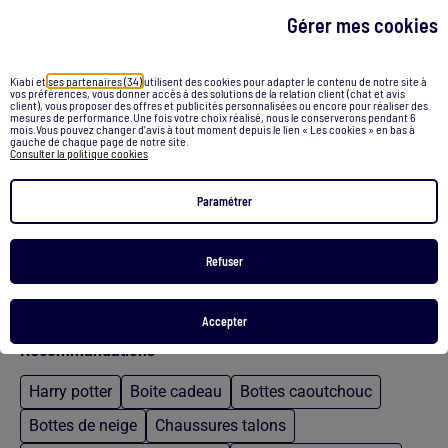
Gérer mes cookies
Kiabi et
ses partenaires (34)
utilisent des cookies pour adapter le contenu de notre site à
vos préférences, vous donner accès à des solutions de la relation client (chat et avis
Boots en simili avec clous
Boots avec empiècement clouté et strass
client), vous proposer des offres et publicités personnalisées ou encore pour réaliser des
mesures de performance.Une fois votre choix réalisé, nous le conserverons pendant 6
mois.Vous pouvez changer d’avis à tout moment depuis le lien « Les cookies » en bas à
35,00 €
35,00 €
gauche de chaque page de notre site.
Consulter la politique cookies
Voir le produit
Voir le produit
Paramétrer
Exclu Web
Exclu Web
Refuser
/
Accueil
Botte noir talon aiguille
Accepter
Recommandations
Harry potter
Boite cadeau
Bottes caoutchouc
Bottes de neige
Chaussures talons