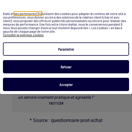
Jean double garcon
Kiabi et
ses partenaires (34)
utilisent des cookies pour adapter le contenu de notre site à
Retour au contenu principal
vos préférences, vous donner accès à des solutions de la relation client (chat et avis
client), vous proposer des offres et publicités personnalisées ou encore pour réaliser des
mesures de performance.Une fois votre choix réalisé, nous le conserverons pendant 6
mois.Vous pouvez changer d’avis à tout moment depuis le lien « Les cookies » en bas à
Les clients parlent de nos
gauche de chaque page de notre site.
Consulter la politique cookies
services *
Paramétrer
Refuser
E-RÉSERVATION
L
"Commander les tailles qu’on veut à
« Superbes b
Accepter
l’avance et ensuite venir les essayer en
rapide e
magasin est une excellente option. C’est
un service vraiment pratique et agréable !"
16/11/24
* Source : questionnaire post-achat