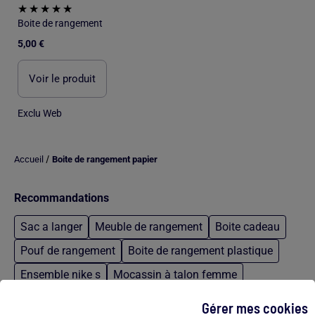
Boite de rangement
5,00 €
Voir le produit
Exclu Web
/
Accueil
Boite de rangement papier
Recommandations
Sac a langer
Meuble de rangement
Boite cadeau
Pouf de rangement
Boite de rangement plastique
Ensemble nike s
Mocassin à talon femme
Sneakers pepe jeans homme
Parka nike bleu
Gérer mes cookies