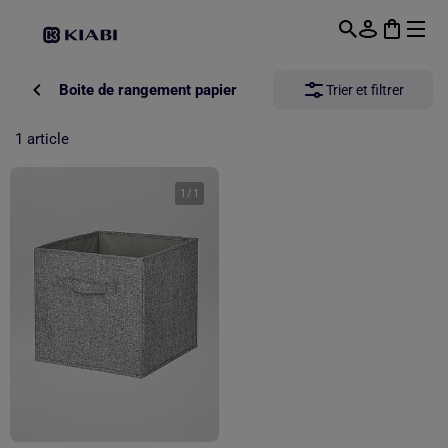
Passer au contenu principal
Boite de rangement papier
Trier et filtrer
1 article
1
/
1