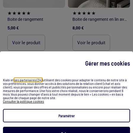
Boite de rangement
Boite de rangement en lin avec fenêtre transparente
5,00 €
8,00 €
Voir le produit
Voir le produit
Exclu Web
Exclu Web
Gérer mes cookies
/
Accueil
Boite de rangement osier
Kiabi et
ses partenaires (34)
utilisent des cookies pour adapter le contenu de notre site à
vos préférences, vous donner accès à des solutions de la relation client (chat et avis
client), vous proposer des offres et publicités personnalisées ou encore pour réaliser des
mesures de performance.Une fois votre choix réalisé, nous le conserverons pendant 6
Recommandations
mois.Vous pouvez changer d’avis à tout moment depuis le lien « Les cookies » en bas à
gauche de chaque page de notre site.
Consulter la politique cookies
Sac a langer
Meuble de rangement
Boite cadeau
Nid d'ange bebe
Pouf de rangement
Puma femme
Paramétrer
Short kaporal kaki
Sweat vans bleu