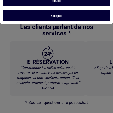
Refuser
Impermeable femme
Basket bebe taille 20
Retour au contenu principal
Accepter
Les clients parlent de nos
services *
E-RÉSERVATION
L
"Commander les tailles qu’on veut à
« Superbes b
l’avance et ensuite venir les essayer en
rapide e
magasin est une excellente option. C’est
un service vraiment pratique et agréable !"
16/11/24
* Source : questionnaire post-achat