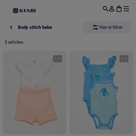
Passer au contenu principal
Body stitch bebe
Trier et filtrer
3 articles
1
/
4
1
/
3