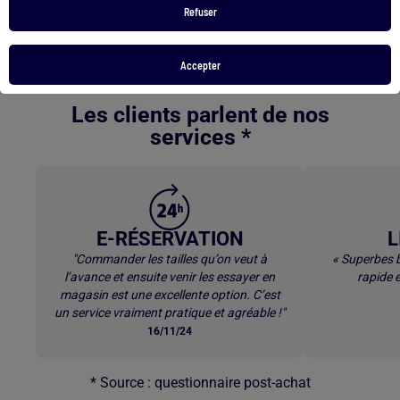
Refuser
Jean ado fille taille haute
Retour au contenu principal
Accepter
Les clients parlent de nos
services *
E-RÉSERVATION
L
"Commander les tailles qu’on veut à
« Superbes b
l’avance et ensuite venir les essayer en
rapide e
magasin est une excellente option. C’est
un service vraiment pratique et agréable !"
16/11/24
* Source : questionnaire post-achat