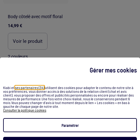
Body côtelé avec motif floral
14,99 €
Voir le produit
2 couleurs
Gérer mes cookies
/
Accueil
Body stitch bebe
Kiabi et
ses partenaires (34)
utilisent des cookies pour adapter le contenu de notre site à
vos préférences, vous donner accès à des solutions de la relation client (chat et avis
Recommandations
client), vous proposer des offres et publicités personnalisées ou encore pour réaliser des
mesures de performance.Une fois votre choix réalisé, nous le conserverons pendant 6
mois.Vous pouvez changer d’avis à tout moment depuis le lien « Les cookies » en bas à
Stitch
Lilo et stitch
Pyjama stitch
Cocon bebe
gauche de chaque page de notre site.
Consulter la politique cookies
Stitch rose
Polo maille femme
Paramétrer
Combishort kaporal kaki
Top leopard
Maillot de corps manche longue