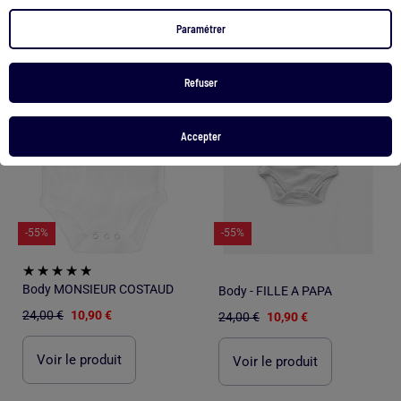
Paramétrer
1
/
3
1
/
3
Refuser
Accepter
-55%
-55%
Body MONSIEUR COSTAUD
Body - FILLE A PAPA
24,00 €
10,90 €
24,00 €
10,90 €
Voir le produit
Voir le produit