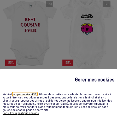
1
/
3
1
/
3
-55%
-55%
Gérer mes cookies
Body - BEST COUSINE EVER
Body MADAME BAVARDE
24,00 €
10,90 €
24,00 €
10,90 €
Kiabi et
ses partenaires (34)
utilisent des cookies pour adapter le contenu de notre site à
vos préférences, vous donner accès à des solutions de la relation client (chat et avis
Voir le produit
Voir le produit
client), vous proposer des offres et publicités personnalisées ou encore pour réaliser des
mesures de performance.Une fois votre choix réalisé, nous le conserverons pendant 6
mois.Vous pouvez changer d’avis à tout moment depuis le lien « Les cookies » en bas à
gauche de chaque page de notre site.
Consulter la politique cookies