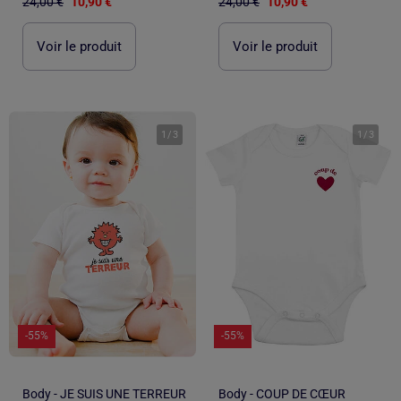
24,00 €
10,90 €
24,00 €
10,90 €
Voir le produit
Voir le produit
1
/
3
1
/
3
-55%
-55%
Body - JE SUIS UNE TERREUR
Body - COUP DE CŒUR