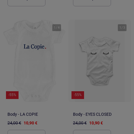
1
/
4
1
/
3
-55%
-55%
Body - LA COPIE
Body - EYES CLOSED
24,00 €
10,90 €
24,00 €
10,90 €