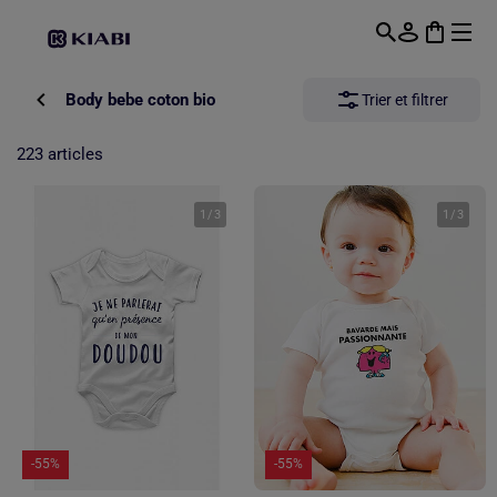
Passer au contenu principal
Body bebe coton bio
Trier et filtrer
223 articles
1
/
3
1
/
3
-55%
-55%