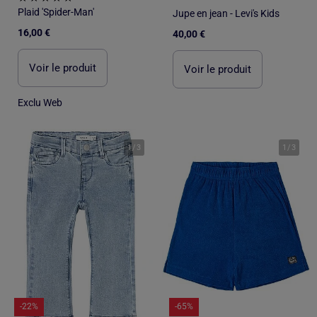
Plaid 'Spider-Man'
Jupe en jean - Levi's Kids
16,00 €
40,00 €
Voir le produit
Voir le produit
Exclu Web
1
/
3
1
/
3
-22%
-65%