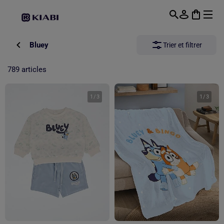
Passer au contenu principal
Bluey
Trier et filtrer
789 articles
1
/
3
1
/
3