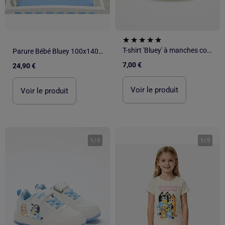
T-shirt 'Bluey' à manches courtes
Parure Bébé Bluey 100x140cm + Taie 40x60cm – Goodnight Bluey – 100% Coton – Licence Officielle
7,00 €
24,90 €
Voir le produit
Voir le produit
1
/
5
1
/
5