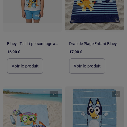
Bluey - T-shirt personnage avec son short assorti
Drap de Plage Enfant Bluey 70x140 cm 100% Polyester
16,90 €
17,90 €
Voir le produit
Voir le produit
1
/
3
1
/
2