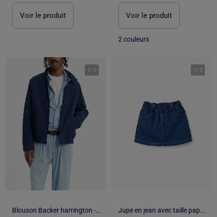
Voir le produit
Voir le produit
2 couleurs
1
/
5
1
/
3
Blouson Backer harrington - Levi's
Jupe en jean avec taille paperbag et poches