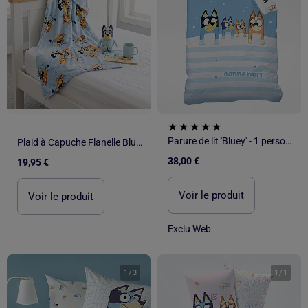
Parure de lit 'Bluey' - 1 personne
Plaid à Capuche Flanelle Bluey & Bingo 120x150cm – All-Over – 100% Polyester – Licence Officielle
38,00 €
19,95 €
Voir le produit
Voir le produit
Exclu Web
1
/
3
1
/
1