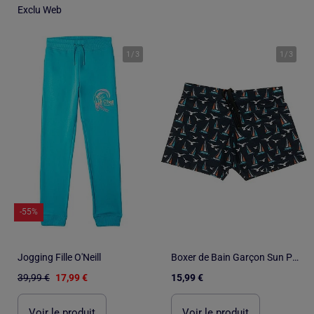
Exclu Web
1
/
3
1
/
3
-55%
Jogging Fille O'Neill
Boxer de Bain Garçon Sun Project
39,99 €
17,99 €
15,99 €
Voir le produit
Voir le produit