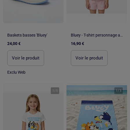
Baskets basses 'Bluey'
Bluey - T-shirt personnage avec son short assorti
24,00 €
16,90 €
Voir le produit
Voir le produit
Exclu Web
1
/
5
1
/
3