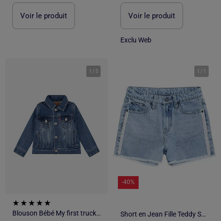
Voir le produit
Voir le produit
Exclu Web
1
/
5
1
/
1
-40%
Blouson Bébé My first trucker - Levi's Kids
Short en Jean Fille Teddy Smith Kate