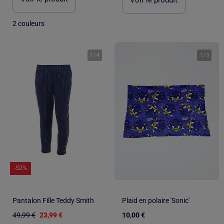
Voir le produit
2 couleurs
1
/
4
1
/
3
-52%
Pantalon Fille Teddy Smith
Plaid en polaire 'Sonic'
49,99 €
23,99 €
10,00 €