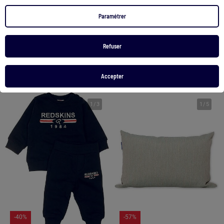
Plaid en flanelle 'Stitch'
Jupe en jean avec taille paperbag et poches
Paramétrer
10,00 €
18,99 €
Refuser
Voir le produit
Voir le produit
Exclu Web
2 couleurs
Accepter
1
/
3
1
/
5
-40%
-57%