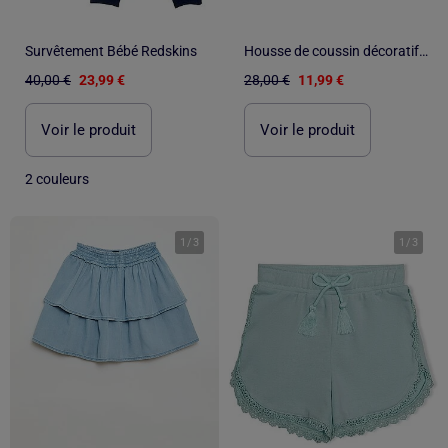
Survêtement Bébé Redskins
Housse de coussin décoratif Twill "Happyfriday
40,00 €
23,99 €
28,00 €
11,99 €
Voir le produit
Voir le produit
2 couleurs
1
/
3
1
/
3