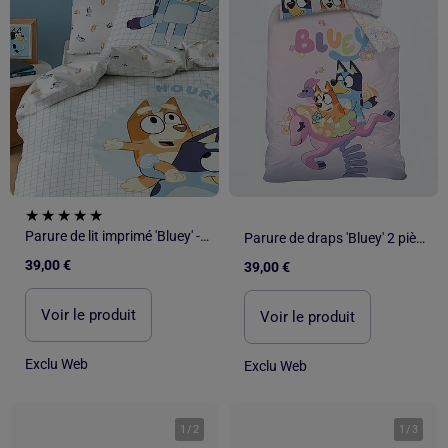
Parure de lit imprimé 'Bluey' - 1 personne
Parure de draps 'Bluey' 2 pièces - 1 housse de couette 1 personne + 1 taie d'oreiller
39,00 €
39,00 €
Voir le produit
Voir le produit
Exclu Web
Exclu Web
1
/
2
1
/
3