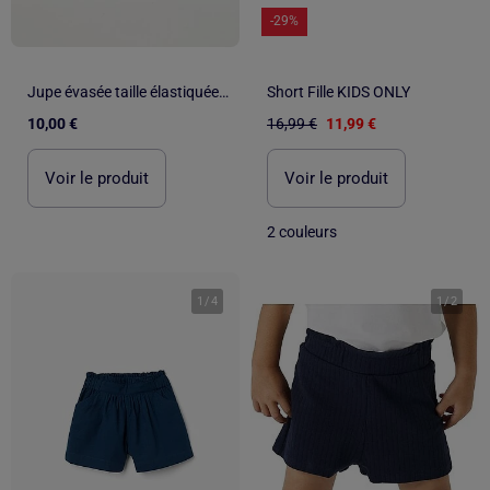
-29%
Jupe évasée taille élastiquée en coton
Short Fille KIDS ONLY
10,00 €
16,99 €
11,99 €
Voir le produit
Voir le produit
2 couleurs
1
/
4
1
/
2