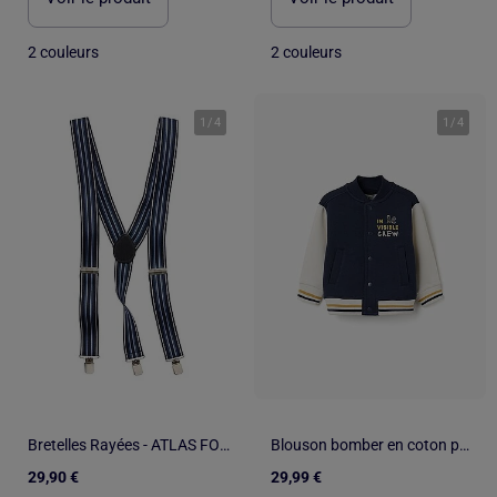
2 couleurs
2 couleurs
1
/
4
1
/
4
Bretelles Rayées - ATLAS FOR MEN
Blouson bomber en coton peigné avec imprimé
29,90 €
29,99 €