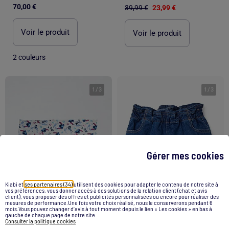
70,00 €
39,99 €
23,99 €
Voir le produit
Voir le produit
2 couleurs
1
/
3
1
/
3
Gérer mes cookies
Kiabi et
ses partenaires (34)
utilisent des cookies pour adapter le contenu de notre site à
vos préférences, vous donner accès à des solutions de la relation client (chat et avis
client), vous proposer des offres et publicités personnalisées ou encore pour réaliser des
mesures de performance.Une fois votre choix réalisé, nous le conserverons pendant 6
mois.Vous pouvez changer d’avis à tout moment depuis le lien « Les cookies » en bas à
gauche de chaque page de notre site.
Consulter la politique cookies