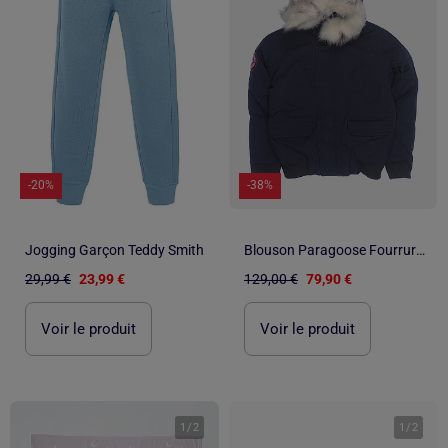
-20%
-38%
Jogging Garçon Teddy Smith
Blouson Paragoose Fourrure amovible
29,99 €
23,99 €
129,00 €
79,90 €
Voir le produit
Voir le produit
1
/
2
1
/
2