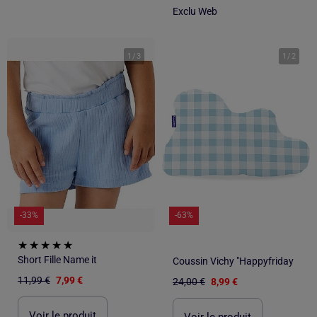
Exclu Web
1
/
3
1
/
2
-33%
-63%
Short Fille Name it
Coussin Vichy "Happyfriday
11,99 €
7,99 €
24,00 €
8,99 €
Voir le produit