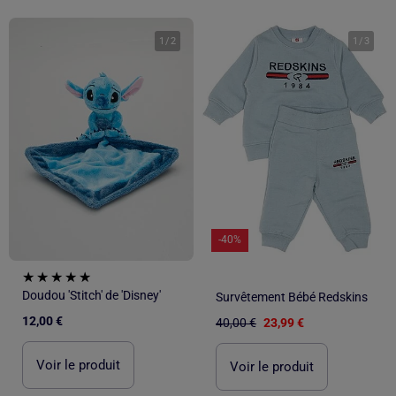
1
/
2
1
/
3
-40%
Doudou 'Stitch' de 'Disney'
Survêtement Bébé Redskins
12,00 €
40,00 €
23,99 €
Voir le produit
Voir le produit