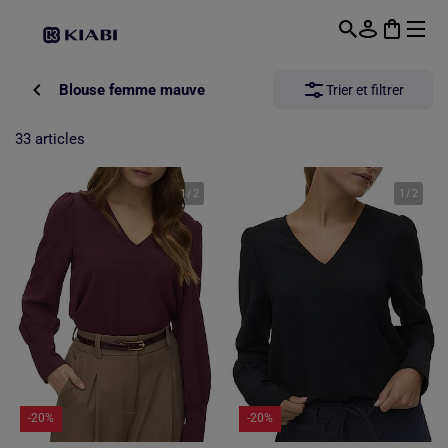
Passer au contenu principal
Blouse femme mauve
Trier et filtrer
33 articles
1
/
2
1
/
2
-20%
-20%