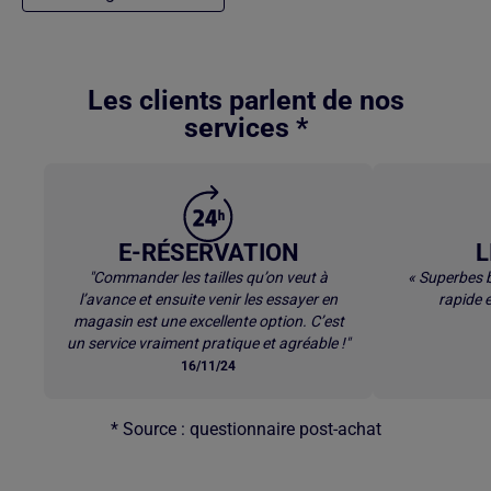
Retour au contenu principal
Les clients parlent de nos
services *
E-RÉSERVATION
L
"Commander les tailles qu’on veut à
« Superbes b
l’avance et ensuite venir les essayer en
rapide e
magasin est une excellente option. C’est
un service vraiment pratique et agréable !"
16/11/24
* Source : questionnaire post-achat