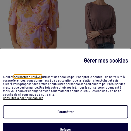
-70%
-40%
Gérer mes cookies
Kiabi et
ses partenaires (34)
utilisent des cookies pour adapter le contenu de notre site à
Blouse de Grossesse Femme Vero Moda Maternity
Blouse Femme Vero Moda
vos préférences, vous donner accès à des solutions de la relation client (chat et avis
client), vous proposer des offres et publicités personnalisées ou encore pour réaliser des
29,99 €
8,99 €
39,99 €
23,99 €
mesures de performance.Une fois votre choix réalisé, nous le conserverons pendant 6
mois.Vous pouvez changer d’avis à tout moment depuis le lien « Les cookies » en bas à
gauche de chaque page de notre site.
Consulter la politique cookies
Voir le produit
Voir le produit
Paramétrer
1
/
4
1
/
3
Refuser