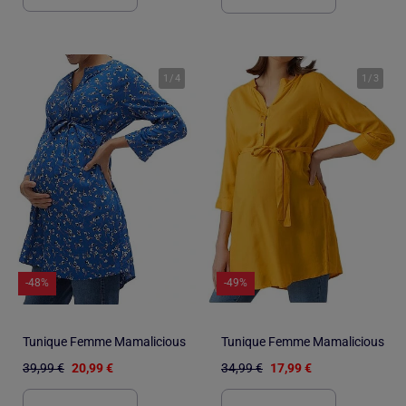
1
/
4
1
/
3
-48%
-49%
Tunique Femme Mamalicious
Tunique Femme Mamalicious
39,99 €
20,99 €
34,99 €
17,99 €