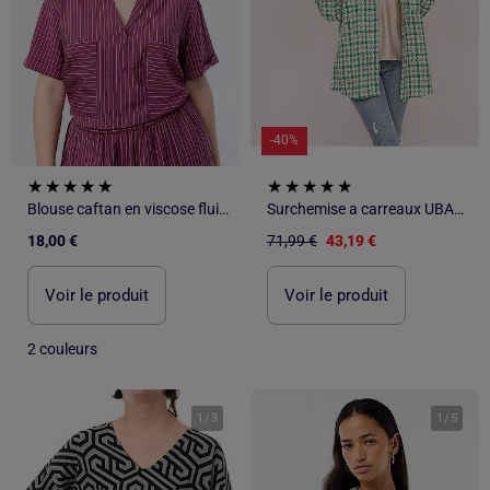
-40%
Blouse caftan en viscose fluide
Surchemise a carreaux UBARTH
18,00 €
71,99 €
43,19 €
Voir le produit
Voir le produit
2 couleurs
1
/
3
1
/
5