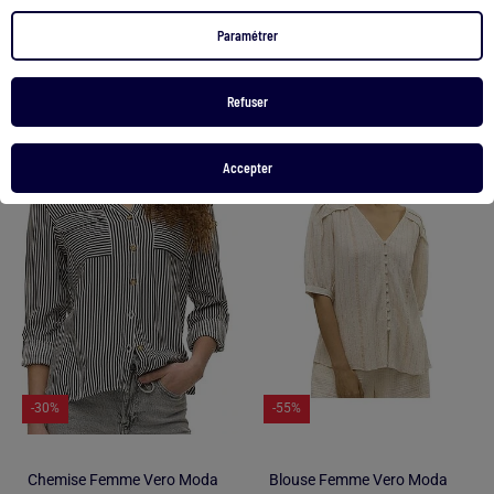
Voir le produit
Voir le produit
Paramétrer
2 couleurs
Refuser
1
/
2
1
/
2
Accepter
-30%
-55%
Chemise Femme Vero Moda
Blouse Femme Vero Moda