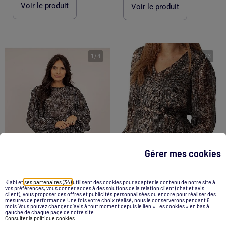
Voir le produit
Voir le produit
1
/
4
1
/
3
Gérer mes cookies
-30%
-48%
Kiabi et
ses partenaires (34)
utilisent des cookies pour adapter le contenu de notre site à
vos préférences, vous donner accès à des solutions de la relation client (chat et avis
client), vous proposer des offres et publicités personnalisées ou encore pour réaliser des
mesures de performance.Une fois votre choix réalisé, nous le conserverons pendant 6
Blouse fluide motifs FARAH
Blouse de Grossesse Femme Vero Moda Maternity
mois.Vous pouvez changer d’avis à tout moment depuis le lien « Les cookies » en bas à
gauche de chaque page de notre site.
39,99 €
27,99 €
39,99 €
20,99 €
Consulter la politique cookies