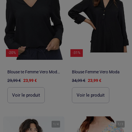
-20%
-31%
Blouse te Femme Vero Moda Mesme
Blouse Femme Vero Moda
29,99 €
23,99 €
34,99 €
23,99 €
Voir le produit
Voir le produit
1
/
4
1
/
3