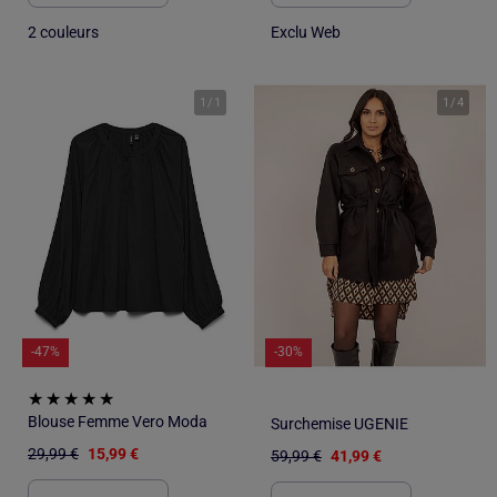
2 couleurs
Exclu Web
1
/
1
1
/
4
-47%
-30%
Blouse Femme Vero Moda
Surchemise UGENIE
29,99 €
15,99 €
59,99 €
41,99 €