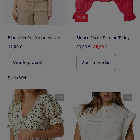
-10%
Blouse légère à manches courtes
Blouse Fluide Femme Teddy Smith [6a0f1006f2d0e]
12,00 €
39,99 €
35,99 €
Voir le produit
Voir le produit
Exclu Web
1
/
3
1
/
2