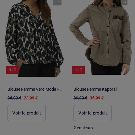
1
/
2
1
/
3
-35%
-60%
Blouse Femme Vero Moda Fanini
Blouse Femme Kaporal
36,99 €
23,99 €
89,90 €
35,99 €
Voir le produit
Voir le produit
2 couleurs