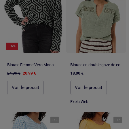
-16%
Blouse Femme Vero Moda
Blouse en double gaze de coton avec broderies
24,99 €
20,99 €
18,00 €
Voir le produit
Voir le produit
Exclu Web
1
/
2
1
/
3