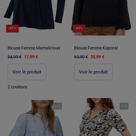
-49%
-49%
Blouse Femme Mamalicious
Blouse Femme Kaporal
34,99 €
17,99 €
69,90 €
35,99 €
Voir le produit
Voir le produit
2 couleurs
1
/
2
1
/
3