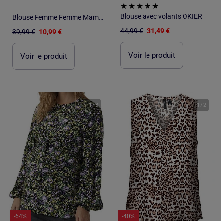
Blouse avec volants OKIER
Blouse Femme Femme Mamalicious
44,99 €
31,49 €
39,99 €
10,99 €
Voir le produit
Voir le produit
1
/
3
1
/
2
-64%
-40%