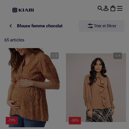
Passer au contenu principal
Blouse femme chocolat
Trier et filtrer
65 articles
1
/
3
1
/
4
-73%
-30%