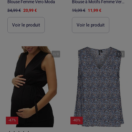
Blouse Femme Vero Moda
Blouse à Motifs Femme Vero Moda
34,99 €
20,99 €
19,99 €
11,99 €
Voir le produit
Voir le produit
1
/
3
1
/
2
-47%
-40%