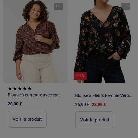
1
/
6
1
/
3
-11%
Blouse à carreaux avec encolure nouée
Blouse à Fleurs Femme Vero Moda
20,00 €
26,99 €
23,99 €
Voir le produit
Voir le produit