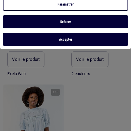
Paramétrer
-47%
Refuser
Blouse en double gaze de coton avec broderies
Blouse Femme Vero Moda
Accepter
18,00 €
44,99 €
23,99 €
Voir le produit
Voir le produit
Exclu Web
2 couleurs
1
/
5