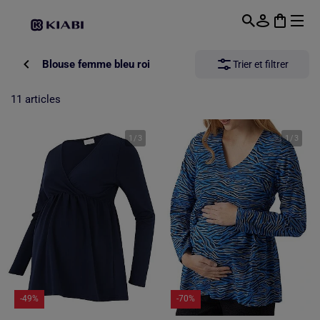
Passer au contenu principal
Blouse femme bleu roi
Trier et filtrer
11 articles
1
/
3
1
/
3
-49%
-70%