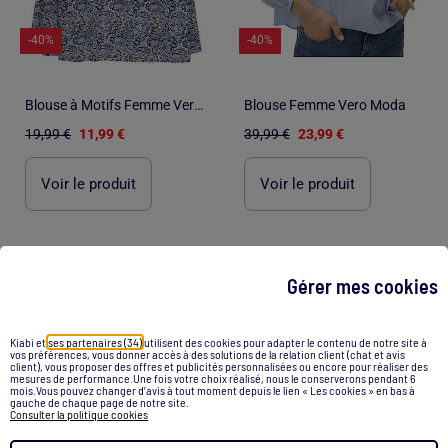
-40%
-40%
Blouse à Motifs Femme Vero Moda
Blouse Femme Vero Moda
19,99 €
11,99 €
39,99 €
23,99 €
Voir le produit
Voir le produit
Gérer mes cookies
1
/
5
1
/
2
Kiabi et
ses partenaires (34)
utilisent des cookies pour adapter le contenu de notre site à
vos préférences, vous donner accès à des solutions de la relation client (chat et avis
client), vous proposer des offres et publicités personnalisées ou encore pour réaliser des
mesures de performance.Une fois votre choix réalisé, nous le conserverons pendant 6
mois.Vous pouvez changer d’avis à tout moment depuis le lien « Les cookies » en bas à
gauche de chaque page de notre site.
Consulter la politique cookies