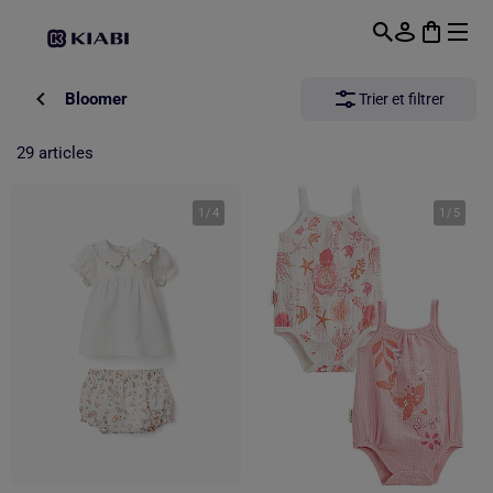
Passer au contenu principal
Bloomer
Trier et filtrer
29 articles
1
/
4
1
/
5