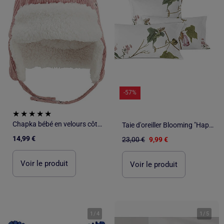
-57%
Chapka bébé en velours côtelé Bloom
Taie d'oreiller Blooming "Happyfriday
14,99 €
23,00 €
9,99 €
Voir le produit
Voir le produit
1
/
4
1
/
5