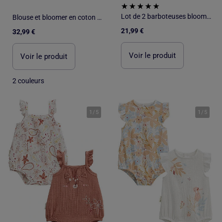
Lot de 2 barboteuses bloomer bébé en gaze de coton Bahamas
Blouse et bloomer en coton avec volants
21,99 €
32,99 €
Voir le produit
Voir le produit
2 couleurs
1
/
5
1
/
5