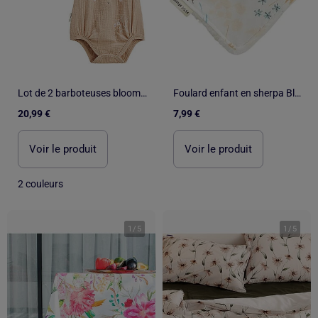
Lot de 2 barboteuses bloomer bébé en gaze de coton Praline
Foulard enfant en sherpa Bloom
20,99 €
7,99 €
Voir le produit
Voir le produit
2 couleurs
1
/
5
1
/
5