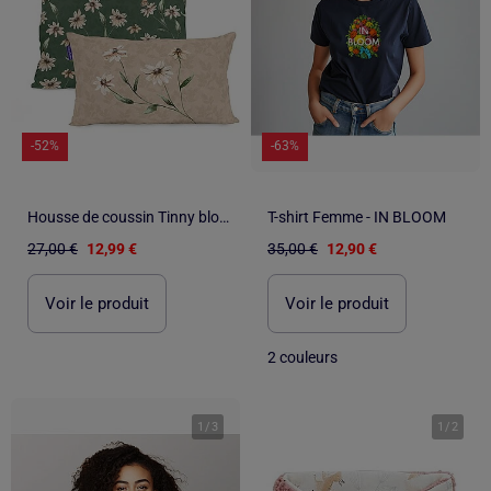
-52%
-63%
Housse de coussin Tinny bloom "Happyfriday
T-shirt Femme - IN BLOOM
27,00 €
12,99 €
35,00 €
12,90 €
Voir le produit
Voir le produit
2 couleurs
1
/
3
1
/
2