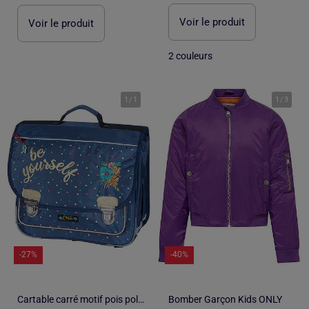
Voir le produit
Voir le produit
2 couleurs
1
/
1
1
/
3
-27%
-40%
Cartable carré motif pois polyester Ettavee Bloom Be Yourself
Bomber Garçon Kids ONLY