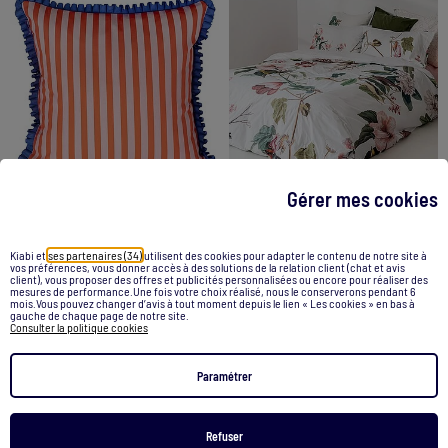
Gérer mes cookies
-44%
-60%
Kiabi et
ses partenaires (34)
utilisent des cookies pour adapter le contenu de notre site à
vos préférences, vous donner accès à des solutions de la relation client (chat et avis
Housse de coussin décoratif Bloom play "Happyfriday
Housse de couette Blooming "Happyfriday
client), vous proposer des offres et publicités personnalisées ou encore pour réaliser des
mesures de performance.Une fois votre choix réalisé, nous le conserverons pendant 6
34,00 €
18,99 €
89,00 €
35,99 €
mois.Vous pouvez changer d’avis à tout moment depuis le lien « Les cookies » en bas à
gauche de chaque page de notre site.
Consulter la politique cookies
Voir le produit
Voir le produit
Paramétrer
2 couleurs
Refuser