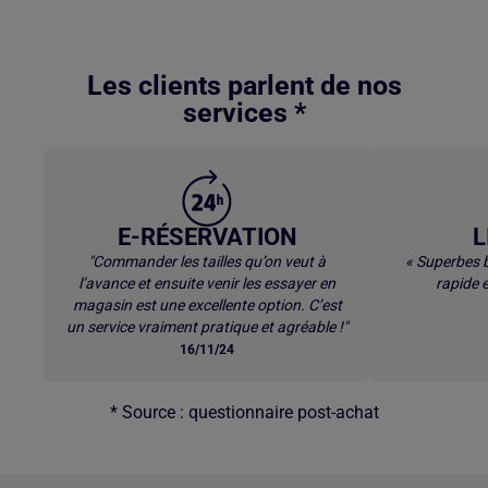
Retour au contenu principal
Les clients parlent de nos
services *
E-RÉSERVATION
L
"Commander les tailles qu’on veut à
« Superbes b
l’avance et ensuite venir les essayer en
rapide e
magasin est une excellente option. C’est
un service vraiment pratique et agréable !"
16/11/24
* Source : questionnaire post-achat