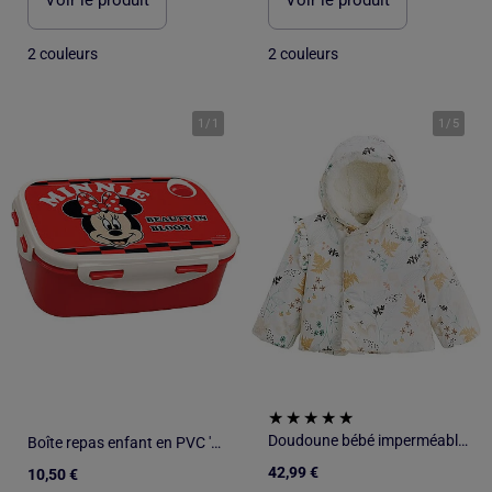
Voir le produit
Voir le produit
2 couleurs
2 couleurs
1
/
1
1
/
5
Doudoune bébé imperméable doublée sherpa avec capuche Bloom
Boîte repas enfant en PVC 'Minnie Mouse' – Beauty in Bloom 17 cm Minnie Mouse
42,99 €
10,50 €