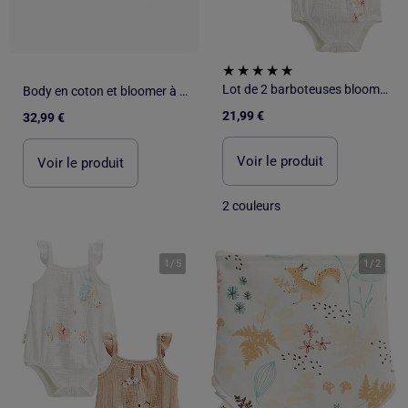
Lot de 2 barboteuses bloomer bébé en gaze de coton Praline
Body en coton et bloomer à carreaux Vichy
21,99 €
32,99 €
Voir le produit
Voir le produit
2 couleurs
1
/
5
1
/
2