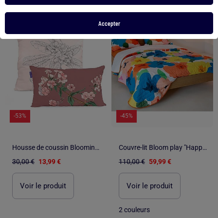
1
/
5
1
/
5
Accepter
-53%
-45%
Housse de coussin Blooming "Happyfriday
Couvre-lit Bloom play "Happyfriday
30,00 €
13,99 €
110,00 €
59,99 €
Voir le produit
Voir le produit
2 couleurs