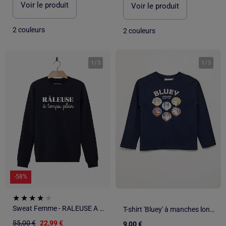
Voir le produit
Voir le produit
2 couleurs
2 couleurs
1
/
3
1
/
3
-58%
Sweat Femme - RALEUSE A TEMPS PLEIN
T-shirt 'Bluey' à manches longues
55,00 €
22,99 €
9,00 €