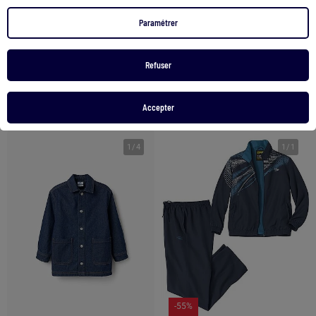
Sweat Homme Le Coq Sportif
Tee Shirt Kaporal Beter
Paramétrer
80,00 €
47,99 €
25,00 €
15,99 €
Refuser
Voir le produit
Voir le produit
2 couleurs
2 couleurs
Accepter
1
/
4
1
/
1
-55%