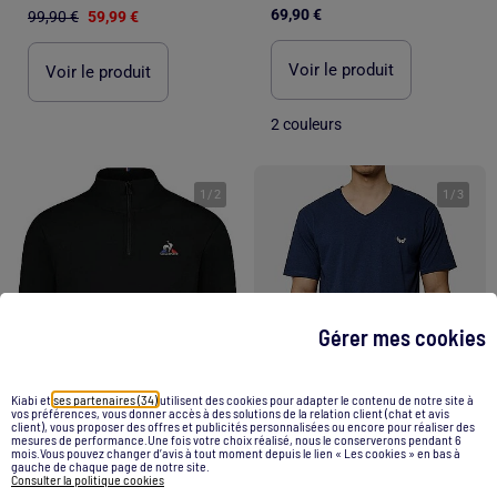
69,90 €
99,90 €
59,99 €
Voir le produit
Voir le produit
2 couleurs
1
/
2
1
/
3
Gérer mes cookies
Kiabi et
ses partenaires (34)
utilisent des cookies pour adapter le contenu de notre site à
vos préférences, vous donner accès à des solutions de la relation client (chat et avis
client), vous proposer des offres et publicités personnalisées ou encore pour réaliser des
mesures de performance.Une fois votre choix réalisé, nous le conserverons pendant 6
-40%
-36%
mois.Vous pouvez changer d’avis à tout moment depuis le lien « Les cookies » en bas à
gauche de chaque page de notre site.
Consulter la politique cookies