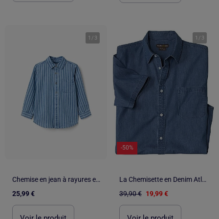
1
/
3
1
/
3
-50%
Chemise en jean à rayures et poche
La Chemisette en Denim Atlas® - ATLAS FOR MEN
25,99 €
39,90 €
19,99 €
Voir le produit
Voir le produit