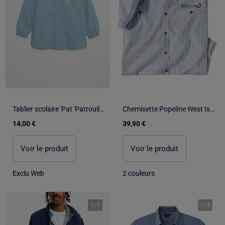
Tablier scolaire 'Pat 'Patrouille'
Chemisette Popeline West Island - ATLAS FOR MEN
14,00 €
39,90 €
Voir le produit
Voir le produit
Exclu Web
2 couleurs
1
/
5
1
/
4