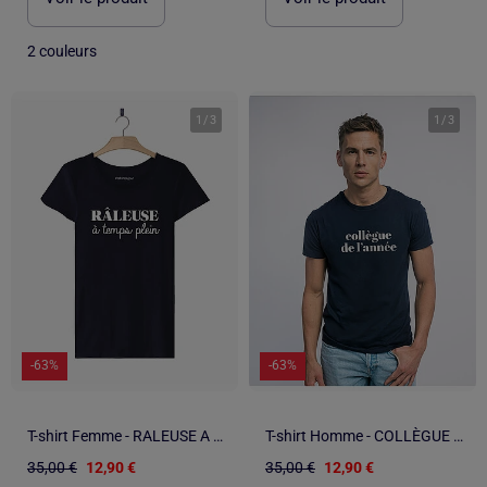
2 couleurs
1
/
3
1
/
3
-63%
-63%
T-shirt Femme - RALEUSE A TEMPS PLEIN
T-shirt Homme - COLLÈGUE DE L'ANNÉE
35,00 €
12,90 €
35,00 €
12,90 €