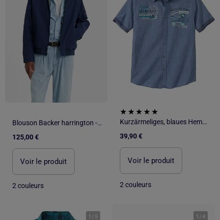
Kurzärmeliges, blaues Hemd aus geflammtem Popelin - ATLAS FOR MEN
Blouson Backer harrington - Levi's
39,90 €
125,00 €
Voir le produit
Voir le produit
2 couleurs
2 couleurs
1
/
5
1
/
4