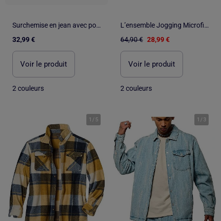
Surchemise en jean avec poches frontales
L’ensemble Jogging Microfibre Sport Team - ATLAS FOR MEN
32,99 €
64,90 €
28,99 €
Voir le produit
Voir le produit
2 couleurs
2 couleurs
1
/
5
1
/
3