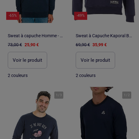
-65%
-49%
Sweat à capuche Homme - JE NE FAIS RIEN MAIS JE LE FAIS BIEN
Sweat à Capuche Kaporal Benjy
73,00 €
25,90 €
69,90 €
35,99 €
Voir le produit
Voir le produit
2 couleurs
2 couleurs
1
/
3
1
/
2