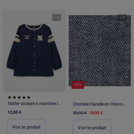
1
/
3
1
/
5
-50%
Tablier scolaire à manches longues
Chemise Flanelle en Chevron Esprit Pilote - Atlas For Men
12,00 €
39,90 €
19,95 €
Voir le produit
Voir le produit