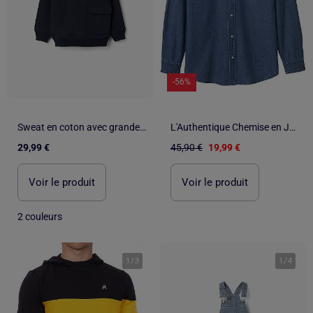
-56%
Sweat en coton avec grande poche
L'Authentique Chemise en Jean - ATLAS FOR MEN
29,99 €
45,90 €
19,99 €
Voir le produit
Voir le produit
2 couleurs
1
/
3
1
/
4