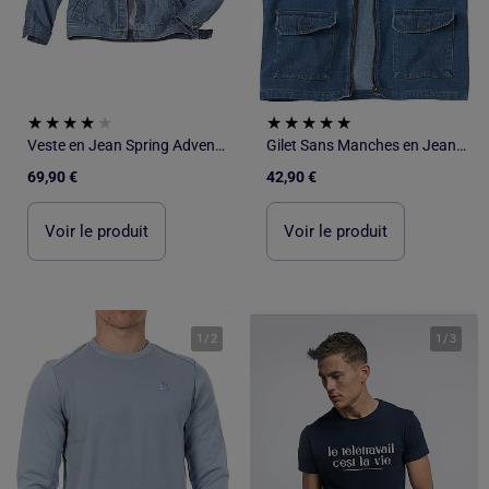
Veste en Jean Spring Adventure - ATLAS FOR MEN
Gilet Sans Manches en Jean - ATLAS FOR MEN
69,90 €
42,90 €
Voir le produit
Voir le produit
1
/
2
1
/
3