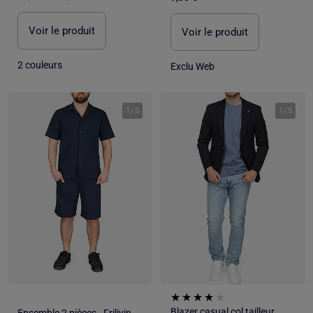
Voir le produit
Voir le produit
2 couleurs
Exclu Web
1
/
5
1
/
5
Blazer casual col tailleur
Ensemble 2 pièces - Frilivin