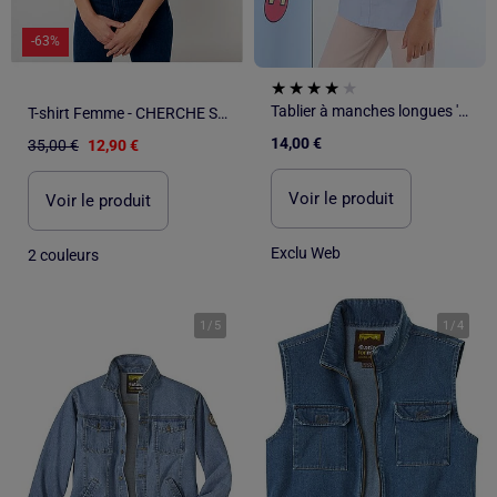
-63%
Tablier à manches longues 'Bluey'
T-shirt Femme - CHERCHE SOSIE POUR TRAVAILLER A MA PLACE
14,00 €
35,00 €
12,90 €
Voir le produit
Voir le produit
Exclu Web
2 couleurs
1
/
5
1
/
4