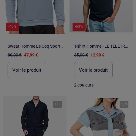
-40%
-63%
Sweat Homme Le Coq Sportif Denim
T-shirt Homme - LE TÉLÉTRAVAIL C'EST LA VIE
80,00 €
47,99 €
35,00 €
12,90 €
Voir le produit
Voir le produit
2 couleurs
1
/
5
1
/
3