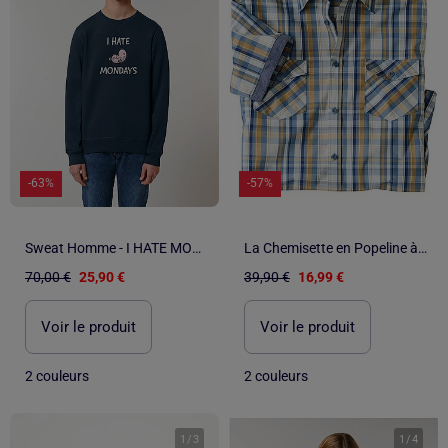
-63%
-57%
Sweat Homme - I HATE MONDAYS
La Chemisette en Popeline à Carreaux - ATLAS FOR MEN
70,00 €
25,90 €
39,90 €
16,99 €
Voir le produit
Voir le produit
2 couleurs
2 couleurs
1
/
3
1
/
4