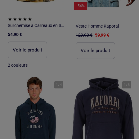
-54%
Surchemise à Carreaux en Sherpa - ATLAS FOR MEN
Veste Homme Kaporal
54,90 €
129,90 €
59,99 €
Voir le produit
Voir le produit
2 couleurs
1
/
4
1
/
3