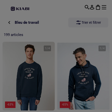
Passer au contenu principal
Bleu de travail
Trier et filtrer
199 articles
1
/
4
1
/
4
-63%
-65%