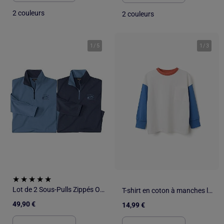
2 couleurs
2 couleurs
1
/
5
1
/
3
Lot de 2 Sous-Pulls Zippés Outdoor - ATLAS FOR MEN
T-shirt en coton à manches longues avec poche
49,90 €
14,99 €