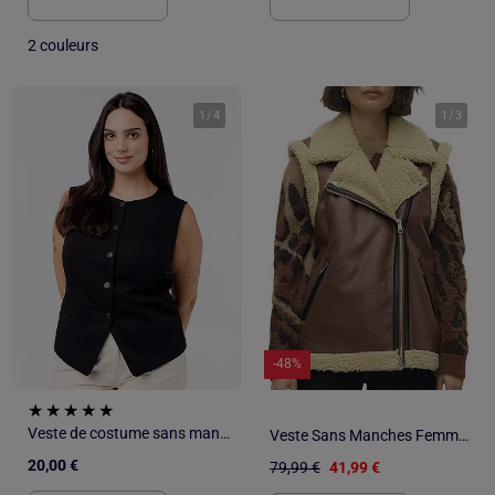
2 couleurs
1
/
4
1
/
3
-48%
Veste de costume sans manches unie
Veste Sans Manches Femme Vero Moda
20,00 €
79,99 €
41,99 €