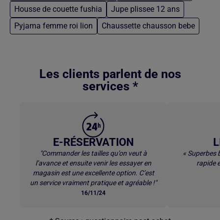
Housse de couette fushia
Jupe plissee 12 ans
Pyjama femme roi lion
Chaussette chausson bebe
Retour au contenu principal
Les clients parlent de nos
services *
E-RÉSERVATION
L
"Commander les tailles qu’on veut à
« Superbes b
l’avance et ensuite venir les essayer en
rapide e
magasin est une excellente option. C’est
un service vraiment pratique et agréable !"
16/11/24