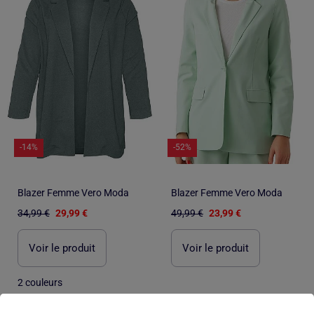
-14%
-52%
Blazer Femme Vero Moda
Blazer Femme Vero Moda
34,99 €
29,99 €
49,99 €
23,99 €
Voir le produit
Voir le produit
2 couleurs