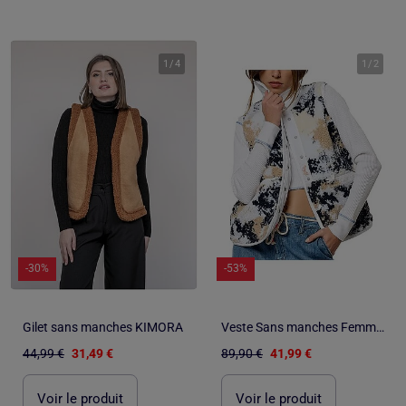
1
/
4
1
/
2
-30%
-53%
Gilet sans manches KIMORA
Veste Sans manches Femme Kaporal - XL
44,99 €
31,49 €
89,90 €
41,99 €
Voir le produit
Voir le produit