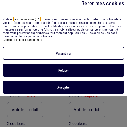
Gérer mes cookies
1
/
3
1
/
4
Kiabi et
ses partenaires (34)
utilisent des cookies pour adapter le contenu de notre site à
vos préférences, vous donner accès à des solutions de la relation client (chat et avis
client), vous proposer des offres et publicités personnalisées ou encore pour réaliser des
mesures de performance.Une fois votre choix réalisé, nous le conserverons pendant 6
mois.Vous pouvez changer d’avis à tout moment depuis le lien « Les cookies » en bas à
gauche de chaque page de notre site.
Consulter la politique cookies
Paramétrer
-48%
-30%
Refuser
Veste Sans Manches Femme Vero Moda
Gilet sans manche KORENA
Accepter
79,99 €
41,99 €
29,99 €
20,99 €
Voir le produit
Voir le produit
2 couleurs
2 couleurs