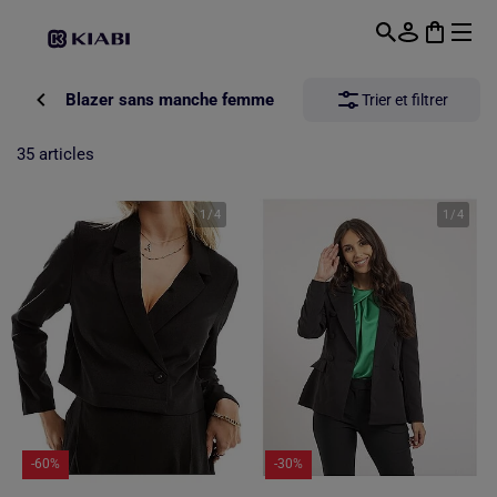
Passer au contenu principal
Blazer sans manche femme
Trier et filtrer
35 articles
1
/
4
1
/
4
-60%
-30%