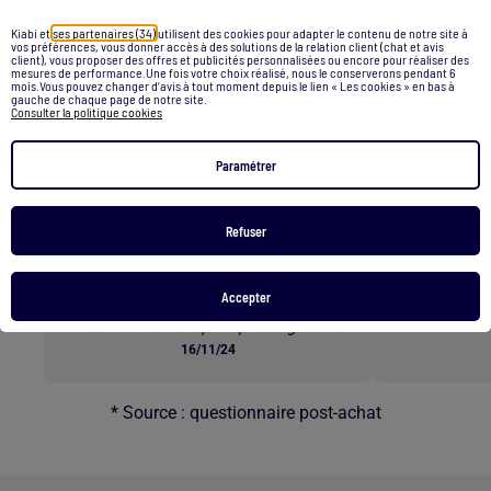
Retour au contenu principal
Kiabi et
ses partenaires (34)
utilisent des cookies pour adapter le contenu de notre site à
vos préférences, vous donner accès à des solutions de la relation client (chat et avis
client), vous proposer des offres et publicités personnalisées ou encore pour réaliser des
mesures de performance.Une fois votre choix réalisé, nous le conserverons pendant 6
Les clients parlent de nos
mois.Vous pouvez changer d’avis à tout moment depuis le lien « Les cookies » en bas à
gauche de chaque page de notre site.
services *
Consulter la politique cookies
Paramétrer
E-RÉSERVATION
L
Refuser
"Commander les tailles qu’on veut à
« Superbes b
l’avance et ensuite venir les essayer en
rapide e
Accepter
magasin est une excellente option. C’est
un service vraiment pratique et agréable !"
16/11/24
* Source : questionnaire post-achat