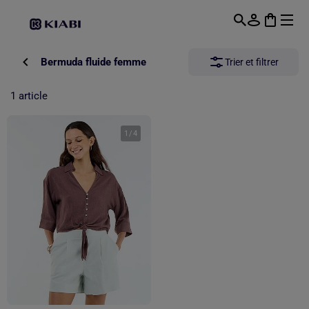
Passer au contenu principal
Bermuda fluide femme
Trier et filtrer
1 article
1
/
4