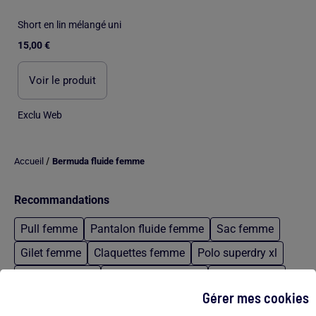
Short en lin mélangé uni
15,00 €
Voir le produit
Exclu Web
/
Accueil
Bermuda fluide femme
Recommandations
Pull femme
Pantalon fluide femme
Sac femme
Gilet femme
Claquettes femme
Polo superdry xl
Matelas 24 cm
Gaze coton femme
Pull rose ado
Gérer mes cookies
Robe bleu kaporal